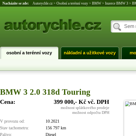
Nacházíte se zde:
Autorychle.cz
>
Osobní a terénní vozy
>
BMW
>
Inzerce BMW 3
>
BM
osobní a terénní vozy
nákladní a užitkové vozy
mo
BMW 3 2.0 318d Touring
Cena:
399 000,- Kč vč. DPH
možnost splátkového prodeje
možnost odpočtu DPH
V provozu od:
10.2021
Stav tachometru:
156 797 km
Palivo:
Diesel