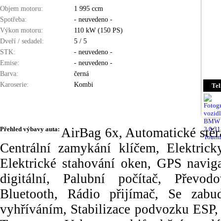
Objem motoru:
1 995 ccm
Spotřeba:
- neuvedeno -
Výkon motoru:
110 kW (150 PS)
Dveří / sedadel:
5 / 5
STK:
- neuvedeno -
Emise:
- neuvedeno -
Barva:
černá
Karoserie:
Kombi
Tel
Přehled výbavy auta:
AirBag 6x, Automatické stěr
Centrální zamykání klíčem, Elektricky
Elektrické stahování oken, GPS naviga
digitální, Palubní počítač, Převod
Bluetooth, Rádio přijímač, Se zab
vyhříváním, Stabilizace podvozku ESP, St