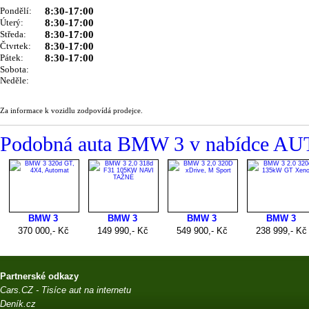
Pondělí:
8:30-17:00
Úterý:
8:30-17:00
Středa:
8:30-17:00
Čtvrtek:
8:30-17:00
Pátek:
8:30-17:00
Sobota:
Neděle:
Za informace k vozidlu zodpovídá prodejce.
Podobná auta BMW 3 v nabídce 
Partnerské odkazy
Cars.CZ - Tisíce aut na internetu
Deník.cz