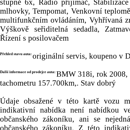
stupně 6x, Rádio přijímač, Stabilizac
mlhovky, Tempomat, Venkovní teploměr,
multifunkčním ovládáním, Vyhřívaná zr
Výškově seřiditelná sedadla, Zatmav
Řízení s posilovačem
Přehled stavu auta:
originální servis, koupeno v 
Další informace od prodejce auta:
BMW 318i, rok 2008, 
tachometru 157.700km,. Stav dobrý
Údaje obsažené v této kartě vozu maj
indikativní nabídka není nabídkou
občanského zákoníku, ani se nejedn
občanského zákoníku. Z této indikat