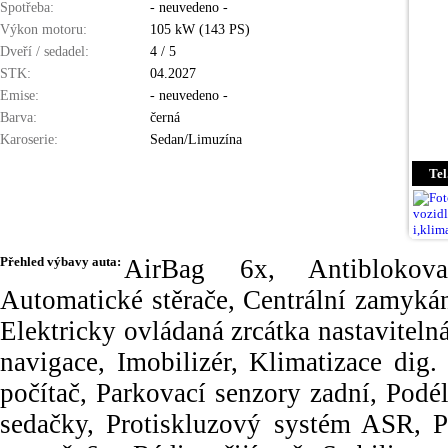
Spotřeba:
- neuvedeno -
Výkon motoru:
105 kW (143 PS)
Dveří / sedadel:
4 / 5
STK:
04.2027
Emise:
- neuvedeno -
Barva:
černá
Karoserie:
Sedan/Limuzína
Tel
Přehled výbavy auta:
AirBag 6x, Antiblokov
Automatické stěrače, Centrální zamykán
Elektricky ovládaná zrcátka nastaviteln
navigace, Imobilizér, Klimatizace dig
počítač, Parkovací senzory zadní, Podé
sedačky, Protiskluzový systém ASR, P