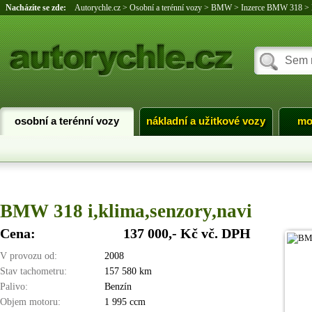
Nacházíte se zde:
Autorychle.cz
>
Osobní a terénní vozy
>
BMW
>
Inzerce BMW 318
>
osobní a terénní vozy
nákladní a užitkové vozy
mo
BMW 318 i,klima,senzory,navi
Cena:
137 000,- Kč vč. DPH
V provozu od:
2008
Stav tachometru:
157 580 km
Palivo:
Benzín
Objem motoru:
1 995 ccm