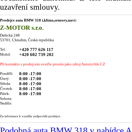
uzavření smlouvy.
Prodejce auta BMW 318 i,klima,senzory,navi:
Z-MOTOR s.r.o.
Dašická 248
53701, Chrudim, Česká republika
Tel.:
+420 777 626 117
Mobil:
+420 602 739 202
Při kontaktu s prodejcem uveďte prosím jako zdroj Autorychle.CZ
Pondělí:
8:00 -17:00
Úterý:
8:00 -17:00
Středa:
8:00 -17:00
Čtvrtek:
8:00 -17:00
Pátek:
8:00 -17:00
Sobota:
Neděle:
Za informace k vozidlu zodpovídá prodejce.
Podobná auta BMW 318 v nabídc