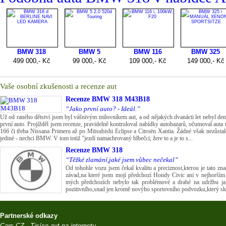
Vaše osobní zkušenosti a recenze aut
Recenze
BMW 318 M43B18
“Jako první auto? - Ideál.”
Už od raného dětství jsem byl vášnivým milovníkem aut, a od nějakých dvanácti let nebyl de
první auto. Projížděl jsem recenze, pravidelně kontroloval nabídky autobazarů, očumoval auta
166 či třeba Nissana Primeru až po Mitsubishi Eclipse a Citroën Xantia. Žádné však nezůsta
jediné - nechci BMW. V tom totiž "jezdí namachrovaný blbečci, žere to a je to s...
Recenze
BMW 318
“Těžké zlamání,jaké jsem vůbec nečekal”
Od tohohle vozu jsem čekal kvalitu a preciznost,kterou je tato zn
závad,na které jsem mojí předchozí Hondy Civic ani v nejhorším
mých předchozích nebylo tak problémové a drahé na udržbu ja
pozitivního,snad jen kromě novýho sportovního podvozku,který skvěl
Partnerské odkazy
Cars.CZ - Tisíce aut na internetu