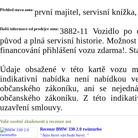
Přehled stavu auta:
první majitel, servisní knížk
Další informace od prodejce auta:
3882-11 Vozidlo po 
původ a plná servisní historie. Možnos
financování přihlášení vozu zdarma!. S
Údaje obsažené v této kartě vozu maj
indikativní nabídka není nabídkou
občanského zákoníku, ani se nejedn
občanského zákoníku. Z této indikat
uzavření smlouvy.
Vaše osobní zkušenosti a recenze aut
Recenze
BMW 330 2.0 twinturbo
“Auto ktere vás bude bavit. ”