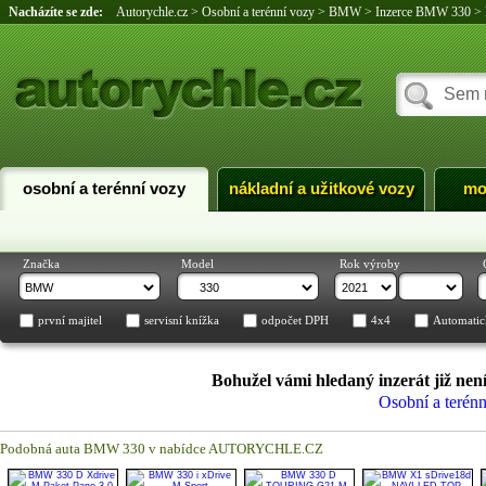
Nacházíte se zde:
Autorychle.cz
>
Osobní a terénní vozy
>
BMW
>
Inzerce BMW 330
>
osobní a terénní vozy
nákladní a užitkové vozy
mo
Značka
Model
Rok výroby
první majitel
servisní knížka
odpočet DPH
4x4
Automatic
Bohužel vámi hledaný inzerát již není
Osobní a terén
Podobná auta BMW 330 v nabídce AUTORYCHLE.CZ