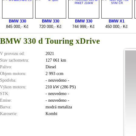
BMW 330 d Touring xDrive
V provozu od:
2021
Stav tachometru:
127 061 km
Palivo:
Diesel
Objem motoru:
2 993 ccm
Spotřeba:
- neuvedeno -
Výkon motoru:
210 kW (286 PS)
STK:
- neuvedeno -
Emise:
- neuvedeno -
Barva:
modrá metalíza
Karoserie:
Kombi