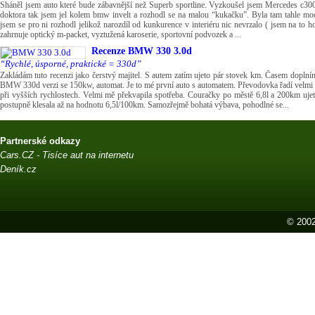
Sháněl jsem auto které bude zábavnější než Superb sportline. Vyzkoušel jsem Mercedes c300 
doktora tak jsem jel kolem bmw invelt a rozhodl se na malou “kukačku”. Byla tam tahle modr
jsem se pro ni rozhodl jelikož narozdíl od kunkurence v interiéru nic nevrzalo ( jsem na to h
zahrnuje optický m-packet, vyztužená karoserie, sportovní podvozek a ...
Recenze
BMW 330 3.0d
“Rychlé, úsporné, praktické = 330d”
Zakládám tuto recenzi jako čerstvý majitel. S autem zatím ujeto pár stovek km. Časem doplním
BMW 330d verzi se 150kw, automat. Je to mé první auto s automatem. Převodovka řadí velmi př
při vyšších rychlostech. Velmi mě překvapila spotřeba. Couračky po městě 6,8l a 200km uj
postupně klesala až na hodnotu 6,5l/100km. Samozřejmě bohatá výbava, pohodlné se...
Partnerské odkazy
Cars.CZ - Tisíce aut na internetu
Deník.cz
© 2002