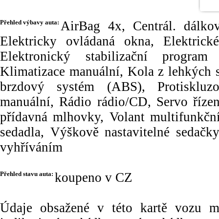
Přehled výbavy auta:
AirBag 4x, Centrál. dálkov
Elektricky ovládaná okna, Elektrické
Elektronický stabilizační program
Klimatizace manuální, Kola z lehkých s
brzdový systém (ABS), Protisklu
manuální, Rádio rádio/CD, Servo řízen
přídavná mlhovky, Volant multifunkční
sedadla, Výškově nastavitelné sedačky
vyhříváním
Přehled stavu auta:
koupeno v CZ
Údaje obsažené v této kartě vozu maj