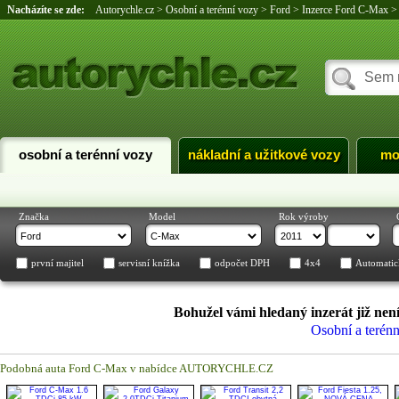
Nacházíte se zde:
Autorychle.cz
>
Osobní a terénní vozy
>
Ford
>
Inzerce Ford C-Max
osobní a terénní vozy
nákladní a užitkové vozy
mo
Značka
Model
Rok výroby
první majitel
servisní knížka
odpočet DPH
4x4
Automatic
Bohužel vámi hledaný inzerát již není
Osobní a terénn
Podobná auta Ford C-Max v nabídce AUTORYCHLE.CZ