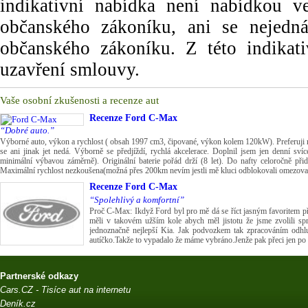
indikativní nabídka není nabídkou
občanského zákoníku, ani se nejedn
občanského zákoníku. Z této indikat
uzavření smlouvy.
Vaše osobní zkušenosti a recenze aut
Recenze
Ford C-Max
“Dobré auto.”
Výborné auto, výkon a rychlost ( obsah 1997 cm3, čipované, výkon kolem 120kW). Preferuji ry
se ani jinak jet nedá. Výborně se předjíždí, rychlá akcelerace. Doplnil jsem jen denní s
minimální výbavou záměrně). Originální baterie pořád drží (8 let). Do nafty celoročně přid
Maximální rychlost nezkoušena(možná přes 200km nevím jestli mě kluci odblokovali omezovač
Recenze
Ford C-Max
“Spolehlivý a komfortní”
Proč C-Max: Ikdyž Ford byl pro mě dá se říct jasným favoritem př
měli v takovém užším kole abych měl jistotu že jsme zvolili sp
jednoznačně nejlepší Kia. Jak podvozkem tak zpracováním odh
autíčko.Takže to vypadalo že máme vybráno.Jenže pak přeci jen po
Partnerské odkazy
Cars.CZ - Tisíce aut na internetu
Deník.cz