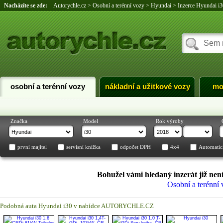
Nacházíte se zde:
Autorychle.cz
>
Osobní a terénní vozy
>
Hyundai
>
Inzerce Hyundai i3
osobní a terénní vozy
nákladní a užitkové vozy
mo
Značka
Model
Rok výroby
první majitel
servisní knížka
odpočet DPH
4x4
Automatic
Bohužel vámi hledaný inzerát již není
Osobní a terénní
Podobná auta Hyundai i30 v nabídce AUTORYCHLE.CZ