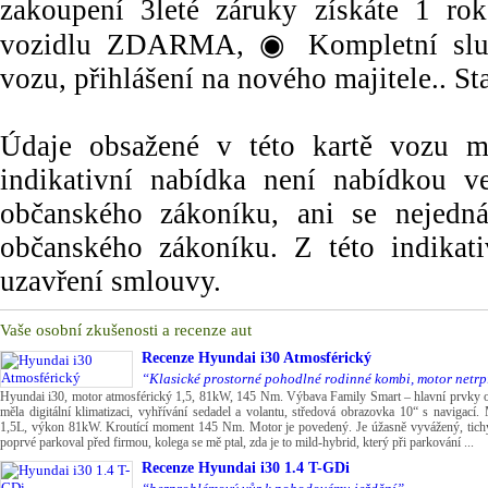
zakoupení 3leté záruky získáte 1 ro
vozidlu ZDARMA, ◉ Kompletní služb
vozu, přihlášení na nového majitele.. S
Údaje obsažené v této kartě vozu maj
indikativní nabídka není nabídkou
občanského zákoníku, ani se nejedn
občanského zákoníku. Z této indikat
uzavření smlouvy.
Vaše osobní zkušenosti a recenze aut
Recenze
Hyundai i30 Atmosférický
“Klasické prostorné pohodlné rodinné kombi, motor netrpí 
Hyundai i30, motor atmosférický 1,5, 81kW, 145 Nm. Výbava Family Smart – hlavní prvky od
měla digitální klimatizaci, vyhřívání sedadel a volantu, středová obrazovka 10“ s navigací
1,5L, výkon 81kW. Kroutící moment 145 Nm. Motor je povedený. Je úžasně vyvážený, tichý, 
poprvé parkoval před firmou, kolega se mě ptal, zda je to mild-hybrid, který při parkování ...
Recenze
Hyundai i30 1.4 T-GDi