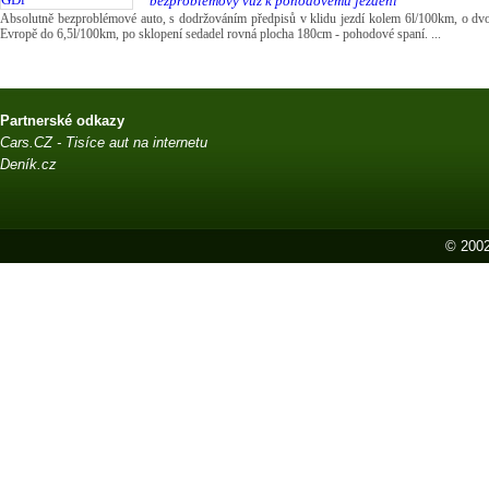
“bezproblémový vůz k pohodovému ježdění”
Absolutně bezproblémové auto, s dodržováním předpisů v klidu jezdí kolem 6l/100km, o dvou 
Evropě do 6,5l/100km, po sklopení sedadel rovná plocha 180cm - pohodové spaní. ...
Partnerské odkazy
Cars.CZ - Tisíce aut na internetu
Deník.cz
© 2002