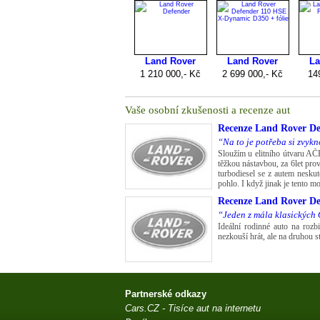
Vaše osobní zkušenosti a recenze aut
Recenze
Land Rover De
“Na to je potřeba si zvykn
Sloužím u elitního útvaru AČ
těžkou nástavbou, za 6let pr
turbodiesel se z autem nesku
pohlo. I když jinak je tento m
Recenze
Land Rover Def
“Jeden z mála klasických 
Ideální rodinné auto na rozbi
nezkouší hrát, ale na druhou s
Partnerské odkazy
Cars.CZ - Tisíce aut na internetu