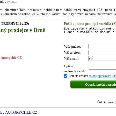
louvy. ;s;.
ivní charakter. Tato indikativní nabídka není nabídkou ve smyslu § 1731 nebo 
1733 občanského zákoníku. Z této indikativní nabídky nevzniká nárok na uzavření 
 TROPHY II 1 z 25:
Pošli zprávu prodejci vozidla (
aný prodejce v Brně
Vaše jméno:
Váš telefon:
j Autorychle.CZ
Váš email:
Opište
ověřovací kód:
Beru na vědomí
zásady zpracování úda
Číslo inzerát
abídce AUTORYCHLE.CZ