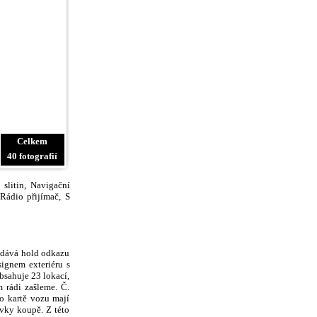
Celkem
40 fotografií
slitin, Navigační
Rádio přijímač, S
zdává hold odkazu
ignem exteriéru s
sahuje 23 lokací,
 rádi zašleme. Č.
o kartě vozu mají
ávky koupě. Z této