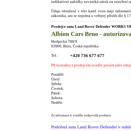
indikativní nabídky nevzniká nárok na uzavření sm
Údaje obsažené v této kartě vozu mají informat
zákoníku, ani se nejedná o veřejný příslib dle § 
Prodejce auta Land Rover Defender WORKS V8
Albion Cars Brno - autorizov
Heršpická 788/9
63900, Brno, Česká republika
Tel.:
+420 736 677 677
Při kontaktu s prodejcem uveďte prosím jako zdro
Pondělí:
Úterý:
Středa:
Čtvrtek:
Pátek:
Sobota:
Neděle:
Za informace k vozidlu zodpovídá prodejce.
Podobná auta Land Rover Defender v n