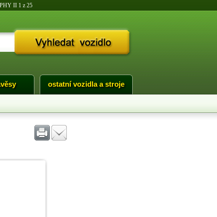
HY II 1 z 25
ávěsy
ostatní vozidla a stroje