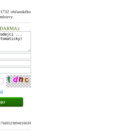
§ 1732 občanského
smlouvy.
ZDARMA
):
jů
u: 17660523894016639