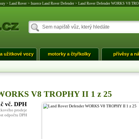
vozy
>
Land Rover
>
Inzerce Land Rover Defender
>
Land Rover Defender WORKS V8 TROP
 a užitkové vozy
motorky a čtyřkolky
přívěsy a n
 WORKS V8 TROPHY II 1 z 25
Kč vč. DPH
tkového prodeje
st odpočtu DPH