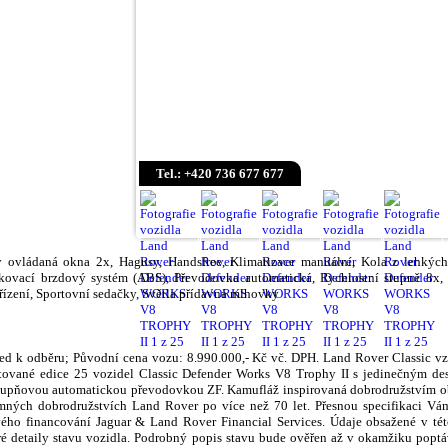
Tel.: +420 736 677 677
ky ovládaná okna 2x, Hagusy, Handsfree, Klimatizace manuální, Kola z lehkých 
kovací brzdový systém (ABS), Převodovka automatická, Rychlostní stupně 8x, 
řízení, Sportovní sedačky, Světla přídavná mlhovky
ed k odběru; Původní cena vozu: 8.990.000,- Kč vč. DPH. Land Rover Classic v
ované edice 25 vozidel Classic Defender Works V8 Trophy II s jedinečným des
upňovou automatickou převodovkou ZF. Kamufláž inspirovaná dobrodružstvím ob
umných dobrodružstvích Land Rover po více než 70 let. Přesnou specifikaci Vám
ho financování Jaguar & Land Rover Financial Services. Údaje obsažené v tét
ré detaily stavu vozidla. Podrobný popis stavu bude ověřen až v okamžiku popt