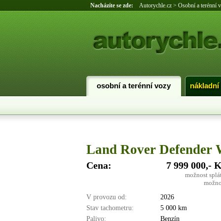
Nacházíte se zde:
Autorychle.cz
>
Osobní a terénní 
osobní a terénní vozy
nákladní
Land Rover Defender
Cena:
7 999 000,- 
možnost splá
možno
V provozu od:
2026
Stav tachometru:
5 000 km
Palivo:
Benzín