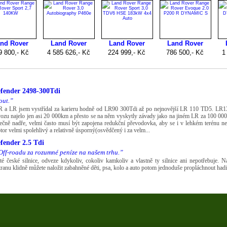
fender 2498-300Tdi
out.”
R a LR jsem vystřídal za karieru hodně od LR90 300Tdi až po nejnovější LR 110 TD5. LR130
ovozu najelo jen asi 20 000km a přesto se na něm vyskytly závady jako na jiném LR za 100 00
tečně nadře, velmi často musí být zapojena redukční převodovka, aby se i v lehkém terénu n
otor velmi spolehlivý a relativně úsporný(osvědčený i za velm...
ender 2.5 Tdi
Off-roadu za rozumné peníze na našem trhu.”
té české silnice, odveze kdykoliv, cokoliv kamkoliv a vlastně ty silnice ani nepotřebuje. N
tranu klidně můžete naložit zabahněné děti, psa, kolo a auto potom jednoduše propláchnout hadicí