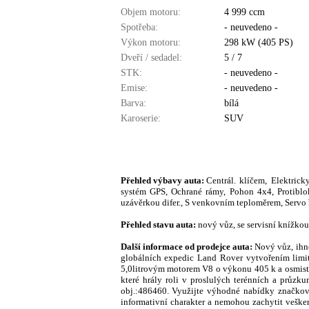
Objem motoru:
4 999 ccm
Spotřeba:
- neuvedeno -
Výkon motoru:
298 kW (405 PS)
Dveří / sedadel:
5 / 7
STK:
- neuvedeno -
Emise:
- neuvedeno -
Barva:
bílá
Karoserie:
SUV
Přehled výbavy auta:
Centrál. klíčem, Elektric
systém GPS, Ochrané rámy, Pohon 4x4, Protiblo
uzávěrkou difer., S venkovním teploměrem, Servo 
Přehled stavu auta:
nový vůz, se servisní knížkou
Další informace od prodejce auta:
Nový vůz, ihn
globálních expedic Land Rover vytvořením limit
5,0litrovým motorem V8 o výkonu 405 k a osmist
které hrály roli v proslulých terénních a průzk
obj.:486460. Využijte výhodné nabídky značkové
informativní charakter a nemohou zachytit veške