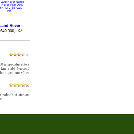
 je specialní auto s
0 km. Slabý 4válcový
ebo kopci auto vůbec
a pohodlí si sice ani
.......