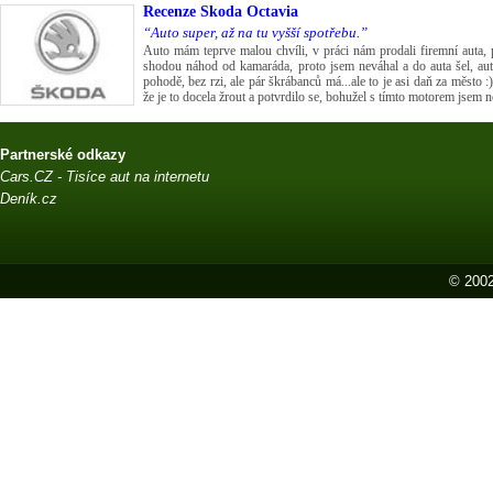
Recenze
Škoda Octavia
“Auto super, až na tu vyšší spotřebu.”
Auto mám teprve malou chvíli, v práci nám prodali firemní auta, p
shodou náhod od kamaráda, proto jsem neváhal a do auta šel, auto
pohodě, bez rzi, ale pár škrábanců má...ale to je asi daň za město :
že je to docela žrout a potvrdilo se, bohužel s tímto motorem jsem n
Partnerské odkazy
Cars.CZ - Tisíce aut na internetu
Deník.cz
© 2002