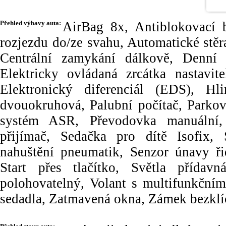
Přehled výbavy auta:
AirBag 8x, Antiblokovací 
rozjezdu do/ze svahu, Automatické stěr
Centrální zamykání dálkově, Denní 
Elektricky ovládaná zrcátka nastavite
Elektronický diferenciál (EDS), Hl
dvouokruhová, Palubní počítač, Parkov
systém ASR, Převodovka manuální, 
přijímač, Sedačka pro dítě Isofix,
nahuštění pneumatik, Senzor únavy ři
Start přes tlačítko, Světla přída
polohovatelný, Volant s multifunkčním
sedadla, Zatmavená okna, Zámek bezkl