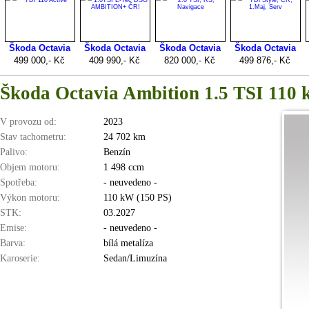
Škoda Octavia Ambition 1.5 TSI 110
V provozu od:
2023
Stav tachometru:
24 702 km
Palivo:
Benzín
Objem motoru:
1 498 ccm
Spotřeba:
- neuvedeno -
Výkon motoru:
110 kW (150 PS)
STK:
03.2027
Emise:
- neuvedeno -
Barva:
bílá metalíza
Karoserie:
Sedan/Limuzína