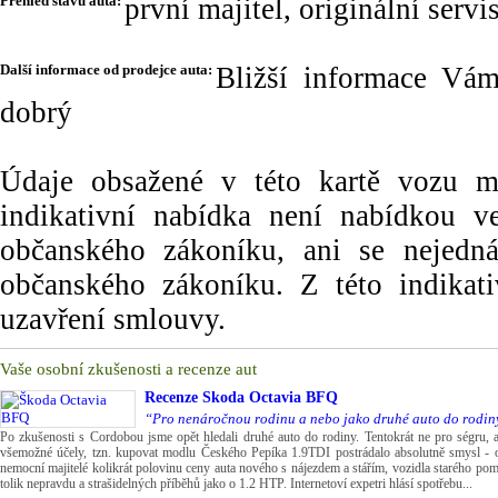
Přehled stavu auta:
první majitel, originální serv
Další informace od prodejce auta:
Bližší informace Vám
dobrý
Údaje obsažené v této kartě vozu maj
indikativní nabídka není nabídkou
občanského zákoníku, ani se nejedn
občanského zákoníku. Z této indikat
uzavření smlouvy.
Vaše osobní zkušenosti a recenze aut
Recenze
Škoda Octavia BFQ
“Pro nenáročnou rodinu a nebo jako druhé auto do rodin
Po zkušenosti s Cordobou jsme opět hledali druhé auto do rodiny. Tentokrát ne pro ségru, 
všemožné účely, tzn. kupovat modlu Českého Pepíka 1.9TDI postrádalo absolutně smysl - ob
nemocní majitelé kolikrát polovinu ceny auta nového s nájezdem a stářím, vozidla starého pom
tolik nepravdu a strašidelných příběhů jako o 1.2 HTP. Internetoví expetri hlásí spotřebu...