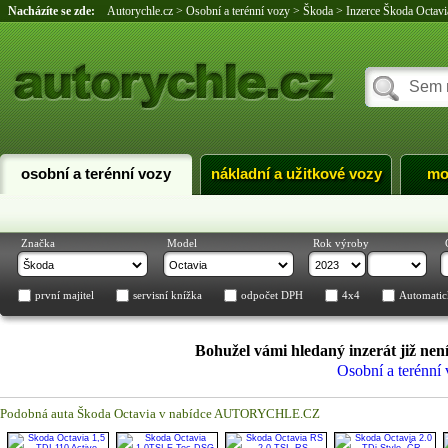
Nacházíte se zde:
Autorychle.cz
>
Osobní a terénní vozy
>
Škoda
>
Inzerce Škoda Octavi
osobní a terénní vozy
nákladní a užitkové vozy
mo
Značka
Model
Rok výroby
první majitel
servisní knížka
odpočet DPH
4x4
Automatic
Bohužel vámi hledaný inzerát již není
Osobní a terénní
Podobná auta Škoda Octavia v nabídce AUTORYCHLE.CZ