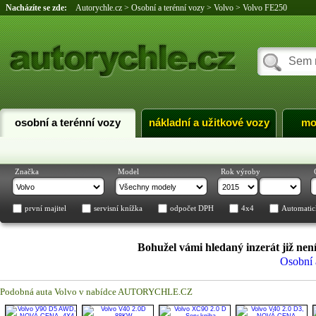
Nacházíte se zde:
Autorychle.cz
>
Osobní a terénní vozy
>
Volvo
>
Volvo FE250
osobní a terénní vozy
nákladní a užitkové vozy
mo
Značka
Model
Rok výroby
první majitel
servisní knížka
odpočet DPH
4x4
Automatic
Bohužel vámi hledaný inzerát již není
Osobní 
Podobná auta Volvo v nabídce AUTORYCHLE.CZ