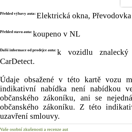
Přehled výbavy auta:
Elektrická okna, Převodovk
Přehled stavu auta:
koupeno v NL
Další informace od prodejce auta:
k vozidlu znalecký
CarDetect.
Údaje obsažené v této kartě vozu maj
indikativní nabídka není nabídkou
občanského zákoníku, ani se nejedn
občanského zákoníku. Z této indikat
uzavření smlouvy.
Vaše osobní zkušenosti a recenze aut