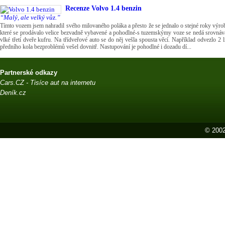
Recenze
Volvo 1.4 benzin
“Malý, ale velký vůz.”
Tímto vozem jsem nahradil svého milovaného poláka a přesto že se jednalo o stejné roky výrob
které se prodávalo velice bezvadně vybavené a pohodlné-s tuzemskýmy voze se nedá srovnáv
vlké třetí dveře kufru. Na třídveřové auto se do něj vešla spousta věcí. Například odvezlo 2 l
předního kola bezproblémů vešel dovnitř. Nastupování je pohodlné i dozadu dí...
Partnerské odkazy
Cars.CZ - Tisíce aut na internetu
Deník.cz
© 2002