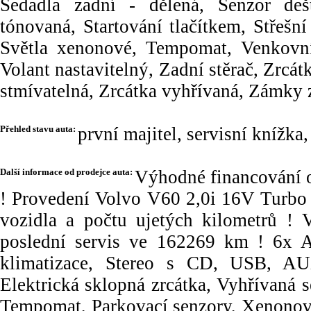
Sedadla zadní - dělená, Senzor deš
tónovaná, Startování tlačítkem, Střešn
Světla xenonové, Tempomat, Venkovní 
Volant nastavitelný, Zadní stěrač, Zrcát
stmívatelná, Zrcátka vyhřívaná, Zámky 
Přehled stavu auta:
první majitel, servisní knížk
Další informace od prodejce auta:
Výhodné financování 
! Provedení Volvo V60 2,0i 16V Turb
vozidla a počtu ujetých kilometrů ! V
poslední servis ve 162269 km ! 6x 
klimatizace, Stereo s CD, USB, AUX
Elektrická sklopná zrcátka, Vyhřívaná se
Tempomat, Parkovací senzory, Xenonové 