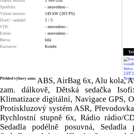
Objem motoru:
1 999 ccm
Spotřeba:
- neuvedeno -
Výkon motoru:
149 kW (203 PS)
Dveří / sedadel:
5 / 5
STK:
- neuvedeno -
Emise:
- neuvedeno -
Barva:
bílá
Karoserie:
Kombi
Tel
Přehled výbavy auta:
ABS, AirBag 6x, Alu kola, As
zam. dálkově, Dětská sedačka Isofix
Klimatizace digitální, Navigace GPS, Os
Protiskluzový systém ASR, Převodovka 
Rychlostní stupně 6x, Rádio rádio/CD
Sedadla podélně posuvná, Sedadla p