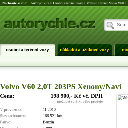
Nacházíte se zde:
Autorychle.cz
>
Osobní a terénní vozy
>
Volvo
>
Inzerce Volvo V60
>
osobní a terénní vozy
nákladní a užitkové vozy
mo
Volvo V60 2,0T 203PS Xenony/Navi
Cena:
198 900,- Kč vč. DPH
možnost splátkového prodeje
V provozu od:
11.2010
Stav tachometru:
166 521 km
Palivo:
Benzín