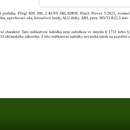
á podlaha, Fliegl SDS 390, 2 KUSY SKLADEM, 95m3, Provoz 5/2021, zvedací 
ta, upevňovací oka, kotoučové brzdy, ALU disky, ABS, pneu 385/55 R22,5 stav: 
ivní charakter. Tato indikativní nabídka není nabídkou ve smyslu § 1731 nebo 
1733 občanského zákoníku. Z této indikativní nabídky nevzniká nárok na uzavření 