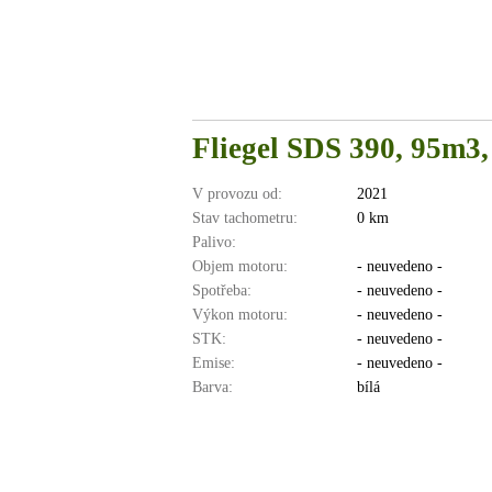
Fliegel SDS 390, 95m
V provozu od:
2021
Stav tachometru:
0 km
Palivo:
Objem motoru:
- neuvedeno -
Spotřeba:
- neuvedeno -
Výkon motoru:
- neuvedeno -
STK:
- neuvedeno -
Emise:
- neuvedeno -
Barva:
bílá