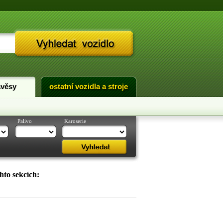
ávěsy
ostatní vozidla a stroje
Palivo
Karoserie
hto sekcích: