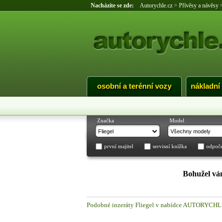
Nacházíte se zde:
Autorychle.cz
>
Přívěsy a návěsy
osobní a terénní vozy
nákladní
Značka
Model
první majitel
servisní knížka
odpoč
Bohužel vám
Podobné inzeráty Fliegel v nabídce AUTORYCH