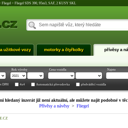
>
Fliegel
>
Fliegel SDS 390, 95m3, SAF, 2 KUSY SKL
 a užitkové vozy
motorky a čtyřkolky
přívěsy a n
Rok výroby
Cena vozidla
Najeto
et DPH
4x4
Automatická převodovka
předváděcí vozidla
i hledaný inzerát již není aktuální, ale můžete najít podobné v těc
Přívěsy a návěsy
>
Fliegel
LE.CZ