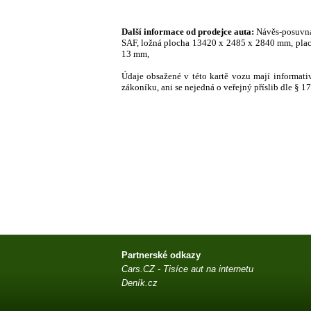
Další informace od prodejce auta:
Návěs-posuvn
SAF, ložná plocha 13420 x 2485 x 2840 mm, plach
13 mm,
Údaje obsažené v této kartě vozu mají informat
zákoníku, ani se nejedná o veřejný příslib dle § 
Partnerské odkazy
Cars.CZ - Tisíce aut na internetu
Deník.cz