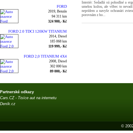
Interiér: Sedadlá sú pohodlné a erg
FORD
umelou kožou, ale vôbec to nevadí
neprídem a navyše ochranári zvier
2019, Benzín
porovnám z ho...
94 311 km
324 900,- Kč
FORD 2.0 TDCI 120KW TITANIUM
2014, Diesel
NAVI
185 068 km
119 999,- Kč
FORD 2,0 TITANIUM 4X4
2008, Diesel
302 000 km
89 000,- Kč
Partnerské odkazy
Cars.CZ - Tisíce aut na internetu
Deník.cz
© 2002