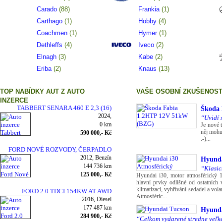
Carado
(88)
Frankia
(1)
Carthago
(1)
Hobby
(4)
Coachmen
(1)
Hymer
(1)
Dethleffs
(4)
Iveco
(2)
Elnagh
(3)
Kabe
(2)
Eriba
(2)
Knaus
(13)
TOP NABÍDKY AUT Z AUTO
VAŠE OSOBNÍ ZKUŠENOST
INZERCE
TABBERT SENARA 460 E 2,3 (16)
Škoda
2024,
“Uvidí 
0 km
Je nové 
něj mohu 
590 000,- Kč
:-)...
FORD NOVÉ ROZVODY, ČERPADLO
2012, Benzín
OLEJE,
Hyunda
144 736 km
“Klasic
125 000,- Kč
krátké t
Hyundai i30, motor atmosférický
hlavní prvky odlišné od ostatních 
klimatizaci, vyhřívání sedadel a vol
FORD 2.0 TDCI 154KW AT AWD
Atmosféric...
2016, Diesel
TITANIUM
177 487 km
Hyunda
284 900,- Kč
“Celkom vydarené stredne veľk