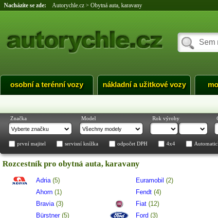
Nacházíte se zde:
Autorychle.cz
>
Obytná auta, karavany
osobní a terénní vozy
nákladní a užitkové vozy
mo
Značka
Model
Rok výroby
první majitel
servisní knížka
odpočet DPH
4x4
Automatic
Rozcestník pro obytná auta, karavany
Adria
(5)
Euramobil
(2)
Ahorn
(1)
Fendt
(4)
Bravia
(3)
Fiat
(12)
Bürstner
(5)
Ford
(3)