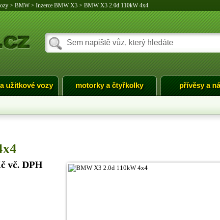
vozy
>
BMW
>
Inzerce BMW X3
>
BMW X3 2.0d 110kW 4x4
 a užitkové vozy
motorky a čtyřkolky
přívěsy a n
4x4
Kč vč. DPH