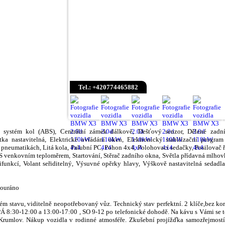
Tel.: +420774465882
 systém kol (ABS), Centrální zámek dálkově, Dešťový senzor, Dělené zadní
átka nastavitelná, Elektrické ovládání oken, Elektronický stabilizační progra
 v pneumatikách, Litá kola, Palubní PC, Pohon 4x4, Polohovací sedačky, Posilovač 
S venkovním teploměrem, Startování, Stěrač zadního okna, Světla přídavná mlhovk
nkcí, Volant seřiditelný, Výsuvné opěrky hlavy, Výškově nastavitelná sedadla,
bouráno
ém stavu, viditelně neopotřebovaný vůz. Technický stav perfektní. 2 klíče,bez k
8:30-12:00 a 13:00-17:00 , SO 9-12 po telefonické dohodě. Na kávu s Vámi se t
umlov. Nákup vozidla v rodinné atmosféře. Zkušební projížďka samozřejmostí