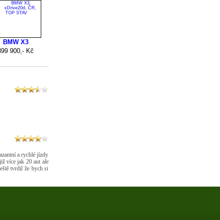
zantní a rychlé jízdy
iž více jak 20 aut ale
eště tvrdil že bych si