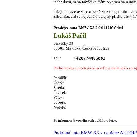
technikem, nebo návštěva Vámi vybraného autoservi
Údaje obsažené v této kartě vozu mají informat
zákoníku, ani se nejedná o veřejný příslib dle § 
Prodejce auta BMW X3 2.0d 110kW 4x4:
Lukáš Pařil
Slavičky 39
67501, Slavičky, Česká republika
Tel.:
+420774465882
Při kontaktu s prodejcem uveďte prosím jako zdro
Pondělí:
Úterý:
Středa:
Čtvrtek:
Pátek:
Sobota:
Neděle:
Za informace k vozidlu zodpovídá prodejce.
Podobná auta BMW X3 v nabídce AUTO