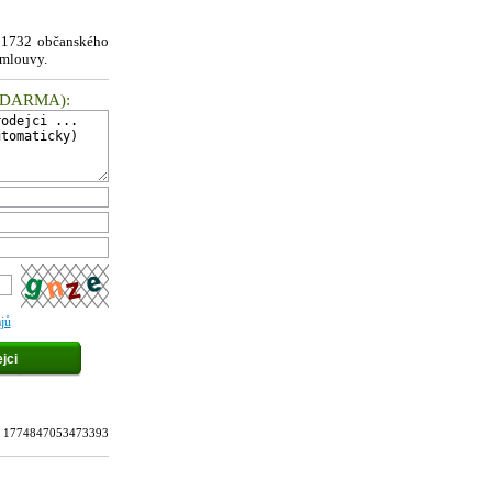
§ 1732 občanského
smlouvy.
ZDARMA
):
jů
tu: 1774847053473393