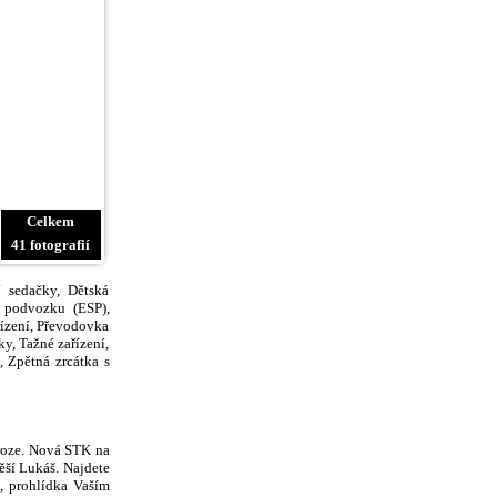
Celkem
41 fotografií
 sedačky, Dětská
m podvozku (ESP),
řízení, Převodovka
y, Tažné zařízení,
 Zpětná zrcátka s
oroze. Nová STK na
ěší Lukáš. Najdete
, prohlídka Vaším