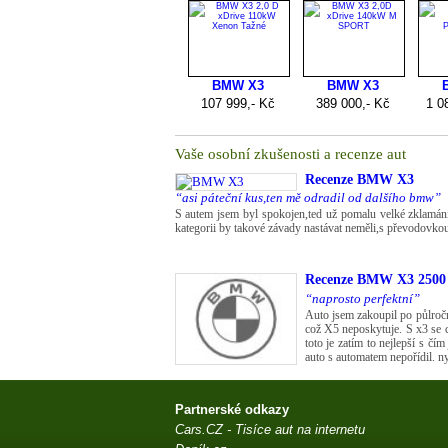
Vaše osobní zkušenosti a recenze aut
Recenze
BMW X3
“asi páteční kus,ten mě odradil od dalšího bmw”
S autem jsem byl spokojen,ted už pomalu velké zklamán
kategorii by takové závady nastávat neměli,s převodovkou js
Recenze
BMW X3 2500
“naprosto perfektní”
Auto jsem zakoupil po půlročn
což X5 neposkytuje. S x3 se cí
toto je zatím to nejlepší s čí
auto s automatem nepořídil. nyn
Partnerské odkazy
Cars.CZ - Tisíce aut na internetu