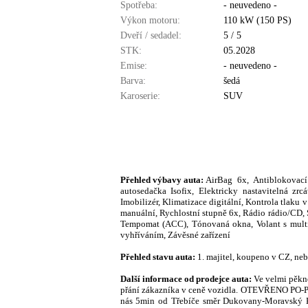
Spotřeba:
- neuvedeno -
Výkon motoru:
110 kW (150 PS)
Dveří / sedadel:
5 / 5
STK:
05.2028
Emise:
- neuvedeno -
Barva:
šedá
Karoserie:
SUV
Přehled výbavy auta:
AirBag 6x, Antiblokovací
autosedačka Isofix, Elektricky nastavitelná zrc
Imobilizér, Klimatizace digitální, Kontrola tlaku
manuální, Rychlostní stupně 6x, Rádio rádio/CD, 
Tempomat (ACC), Tónovaná okna, Volant s multifu
vyhříváním, Závěsné zařízení
Přehled stavu auta:
1. majitel, koupeno v CZ, ne
Další informace od prodejce auta:
Ve velmi pěkn
přání zákazníka v ceně vozidla. OTEVŘENO PO-PÁ 
nás 5min od Třebíče směr Dukovany-Moravský Kr