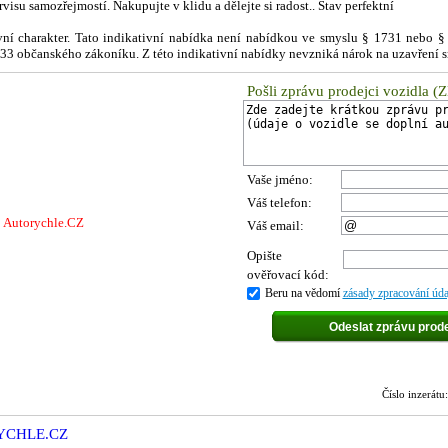
su samozřejmostí. Nakupujte v klidu a dělejte si radost.. Stav perfektní
ivní charakter. Tato indikativní nabídka není nabídkou ve smyslu § 1731 nebo 
1733 občanského zákoníku. Z této indikativní nabídky nevzniká nárok na uzavření 
Pošli zprávu prodejci vozidla (
Vaše jméno:
Váš telefon:
j Autorychle.CZ
Váš email:
Opište
ověřovací kód:
Beru na vědomí
zásady zpracování úda
Číslo inzerá
RYCHLE.CZ