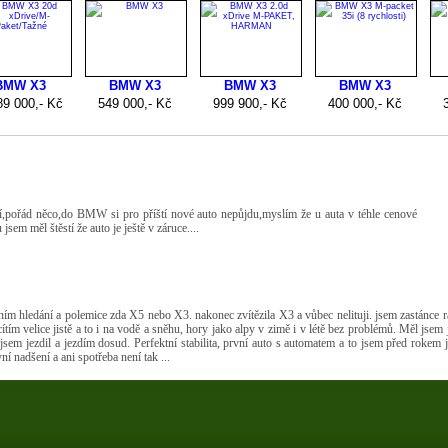
í,pořád něco,do BMW si pro příští nové auto nepůjdu,myslím že u auta v téhle cenové
em měl štěstí že auto je ještě v záruce....
ím hledání a polemice zda X5 nebo X3. nakonec zvítězila X3 a vůbec nelituji. jsem zastánce ra
tím velice jistě a to i na vodě a sněhu, hory jako alpy v zimě i v létě bez problémů. Měl jsem j
m jsem jezdil a jezdím dosud. Perfektní stabilita, první auto s automatem a to jsem před rokem j
í nadšení a ani spotřeba není tak ...