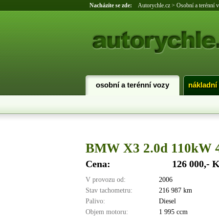
Nacházíte se zde:
Autorychle.cz
>
Osobní a terénní 
osobní a terénní vozy
nákladní
BMW X3 2.0d 110kW 
Cena:
126 000,- 
V provozu od:
2006
Stav tachometru:
216 987 km
Palivo:
Diesel
Objem motoru:
1 995 ccm