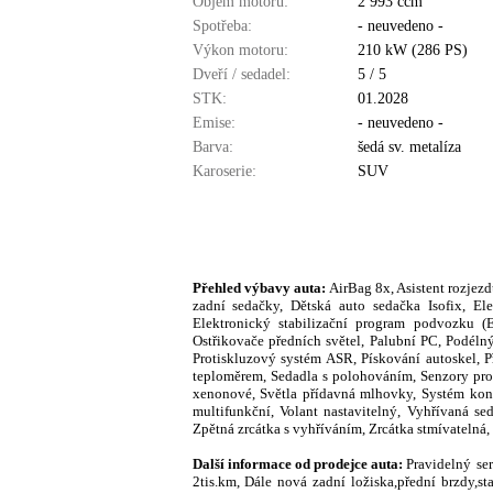
Objem motoru:
2 993 ccm
Spotřeba:
- neuvedeno -
Výkon motoru:
210 kW (286 PS)
Dveří / sedadel:
5 / 5
STK:
01.2028
Emise:
- neuvedeno -
Barva:
šedá sv. metalíza
Karoserie:
SUV
Přehled výbavy auta:
AirBag 8x, Asistent rozjezd
zadní sedačky, Dětská auto sedačka Isofix, Ele
Elektronický stabilizační program podvozku (E
Ostřikovače předních světel, Palubní PC, Podél
Protiskluzový systém ASR, Pískování autoskel, 
teploměrem, Sedadla s polohováním, Senzory pro pa
xenonové, Světla přídavná mlhovky, Systém kont
multifunkční, Volant nastavitelný, Vyhřívaná se
Zpětná zrcátka s vyhříváním, Zrcátka stmívatelná,
Další informace od prodejce auta:
Pravidelný se
2tis.km, Dále nová zadní ložiska,přední brzdy,s