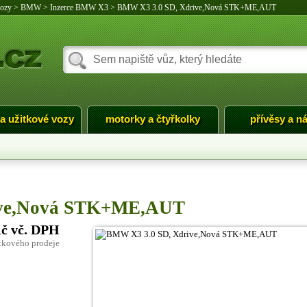
vozy
>
BMW
>
Inzerce BMW X3
>
BMW X3 3.0 SD, Xdrive,Nová STK+ME,AUT
 a užitkové vozy
motorky a čtyřkolky
přívěsy a n
ive,Nová STK+ME,AUT
Kč vč. DPH
tkového prodeje