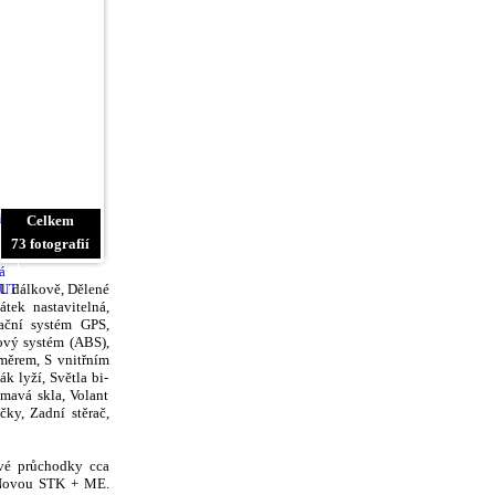
Celkem
73 fotografií
l. dálkově, Dělené
tek nastavitelná,
gační systém GPS,
ový systém (ABS),
měrem, S vnitřním
k lyží, Světla bi-
mavá skla, Volant
ky, Zadní stěrač,
ové průchodky cca
ed Novou STK + ME.