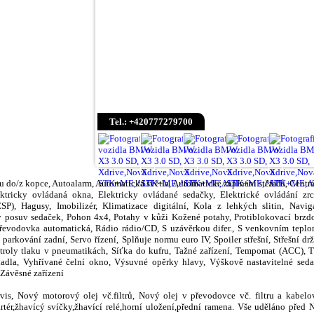
Tel.: +420777279700
u do/z kopce, Autoalarm, Automatická světla, Automatické zapínání stěračů, Centrá
ktricky ovládaná okna, Elektricky ovládané sedačky, Elektrické ovládání zrcá
SP), Hagusy, Imobilizér, Klimatizace digitální, Kola z lehkých slitin, Navi
ný posuv sedaček, Pohon 4x4, Potahy v kůži Kožené potahy, Protiblokovací brzd
Převodovka automatická, Rádio rádio/CD, S uzávěrkou difer., S venkovním teplo
rkování zadní, Servo řízení, Splňuje normu euro IV, Spoiler střešní, Střešní držá
roly tlaku v pneumatikách, Síťka do kufru, Tažné zařízení, Tempomat (ACC), T
dadla, Vyhřívané čelní okno, Výsuvné opěrky hlavy, Výškově nastavitelné sedač
 Závěsné zařízení
rvis, Nový motorový olej vč.filtrů, Nový olej v převodovce vč. filtru a kabel
tartér,žhavícý svíčky,žhavící relé,horní uložení,přední ramena. Vše uděláno př