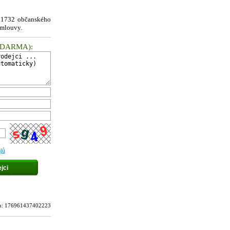
§ 1732 občanského
smlouvy.
ZDARMA
):
jů
átu: 176961437402223