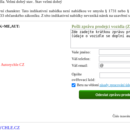
a. Velmi dobrý stav.. Stav velmi dobrý
ivní charakter. Tato indikativní nabídka není nabídkou ve smyslu § 1731 nebo 
1733 občanského zákoníku. Z této indikativní nabídky nevzniká nárok na uzavření 
STK+ME,AUT:
Pošli zprávu prodejci vozidla (
Vaše jméno:
Váš telefon:
j Autorychle.CZ
Váš email:
Opište
ověřovací kód:
Beru na vědomí
zásady zpracování úda
Číslo inzer
RYCHLE.CZ