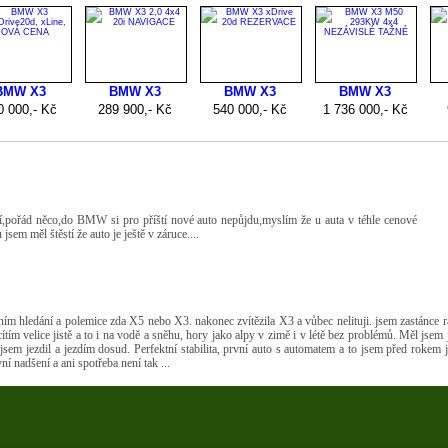
í,pořád něco,do BMW si pro příští nové auto nepůjdu,myslím že u auta v téhle cenové
em měl štěstí že auto je ještě v záruce....
ím hledání a polemice zda X5 nebo X3. nakonec zvítězila X3 a vůbec nelituji. jsem zastánce ra
tím velice jistě a to i na vodě a sněhu, hory jako alpy v zimě i v létě bez problémů. Měl jsem j
m jsem jezdil a jezdím dosud. Perfektní stabilita, první auto s automatem a to jsem před rokem j
í nadšení a ani spotřeba není tak ...