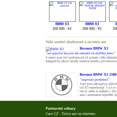
Vaše osobní zkušenosti a recenze aut
Recenze
BMW X3
“asi páteční kus,ten mě odradil od dalšího bmw”
S autem jsem byl spokojen,ted už pomalu velké zklamán
kategorii by takové závady nastávat neměli,s převodovkou js
Recenze
BMW X3 2500
“naprosto perfektní”
Auto jsem zakoupil po půlročn
což X5 neposkytuje. S x3 se cí
toto je zatím to nejlepší s čí
auto s automatem nepořídil. nyn
Partnerské odkazy
Cars.CZ - Tisíce aut na internetu