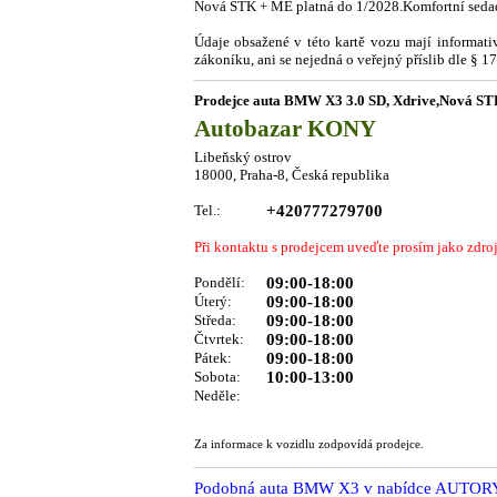
Nová STK + ME platná do 1/2028.Komfortní sedadl
Údaje obsažené v této kartě vozu mají informat
zákoníku, ani se nejedná o veřejný příslib dle § 
Prodejce auta BMW X3 3.0 SD, Xdrive,Nová 
Autobazar KONY
Libeňský ostrov
18000, Praha-8, Česká republika
Tel.:
+420777279700
Při kontaktu s prodejcem uveďte prosím jako zdro
Pondělí:
09:00-18:00
Úterý:
09:00-18:00
Středa:
09:00-18:00
Čtvrtek:
09:00-18:00
Pátek:
09:00-18:00
Sobota:
10:00-13:00
Neděle:
Za informace k vozidlu zodpovídá prodejce.
Podobná auta BMW X3 v nabídce AUTO