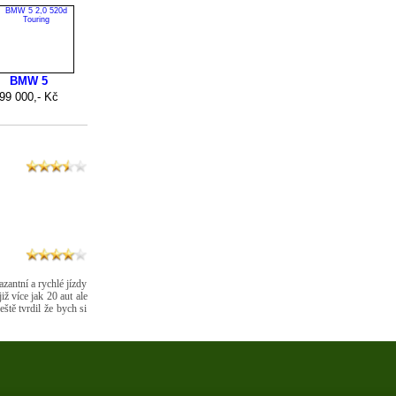
zantní a rychlé jízdy
iž více jak 20 aut ale
eště tvrdil že bych si