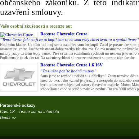
občanského zákoníku. Z této indikat
uzavření smlouvy.
Vaše osobní zkušenosti a recenze aut
Recenze
Chevrolet Cruze
“Tento Cruze fakt stoji za to kupil som to co som vzdy chcel kvalitu a spolahlivost”
Hodnotim kladne. Uz dlho bol moj sen a nakoniec som ho kupil. Zatial je presne ake som p
ostanem pri cruze. Jazdne vlastnosti dobre vsetko ide ako ma. Co ma nesmierne prekvapilo
minuty jazdy uz citim teply vanok. Pise sa ze ma roztiahnute rychlosti no neviem je to asi o
Podla mna je to tak aku rat. Na radenie rychlosti si nemozem stazovat su presne take ake chc...
Recenze
Chevrolet Cruze 1.6 16V
“Za slušné peníze hodně muziky”
Auto jsme se rozhodli pořídit si s přítelkyní. Zatím nemáme děti 
hned do oka. Jeho vzhled je výrazný a nezapadá do nudného stereo
bych pouze mé subjektivní názory čerstvého majitele. Motor: Máme
jeho výkon a chod se ještě o malinko zvedne. Do cca 3000 otáček je
Partnerské odkazy
Cars.CZ - Tisíce aut na internetu
Deník.cz