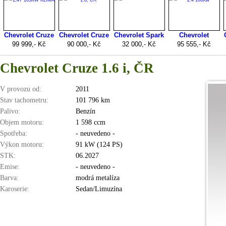
Chevrolet Cruze 1.6 i, ČR
V provozu od:
2011
Stav tachometru:
101 796 km
Palivo:
Benzín
Objem motoru:
1 598 ccm
Spotřeba:
- neuvedeno -
Výkon motoru:
91 kW (124 PS)
STK:
06.2027
Emise:
- neuvedeno -
Barva:
modrá metalíza
Karoserie:
Sedan/Limuzína