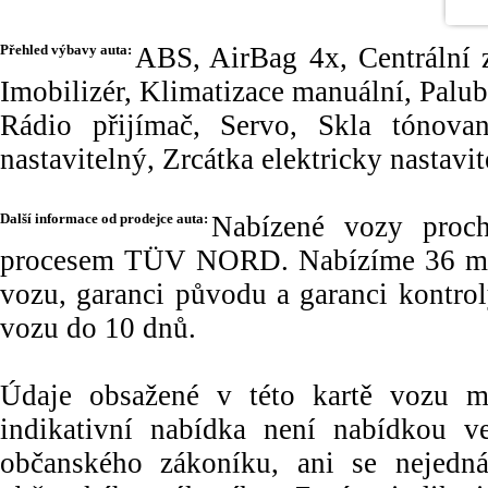
Přehled výbavy auta:
ABS, AirBag 4x, Centrální z
Imobilizér, Klimatizace manuální, Palu
Rádio přijímač, Servo, Skla tónovan
nastavitelný, Zrcátka elektricky nastavit
Další informace od prodejce auta:
Nabízené vozy proch
procesem TÜV NORD. Nabízíme 36 měs
vozu, garanci původu a garanci kontr
vozu do 10 dnů.
Údaje obsažené v této kartě vozu maj
indikativní nabídka není nabídkou
občanského zákoníku, ani se nejedn