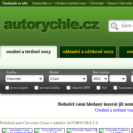
Nacházíte se zde:
Autorychle.cz
>
Osobní a terénní vozy
>
Chevrolet
>
Inzerce Chevrolet
osobní a terénní vozy
nákladní a užitkové vozy
mo
Značka
Model
Rok výroby
první majitel
servisní knížka
odpočet DPH
4x4
Automatic
Bohužel vámi hledaný inzerát již není
Osobní a terénní vo
Podobná auta Chevrolet Cruze v nabídce AUTORYCHLE.CZ