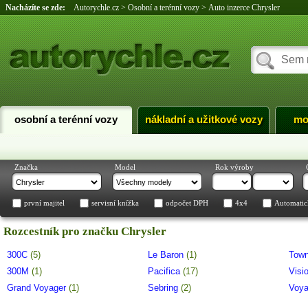
Nacházíte se zde:
Autorychle.cz
>
Osobní a terénní vozy
>
Auto inzerce Chrysler
osobní a terénní vozy
nákladní a užitkové vozy
mo
Značka
Model
Rok výroby
první majitel
servisní knížka
odpočet DPH
4x4
Automatic
Rozcestník pro značku Chrysler
300C
(5)
Le Baron
(1)
Town
300M
(1)
Pacifica
(17)
Visi
Grand Voyager
(1)
Sebring
(2)
Voy