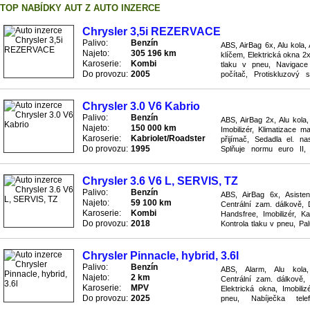
TOP NABÍDKY AUT Z AUTO INZERCE
Chrysler 3,5i REZERVACE
Palivo:
Benzín
ABS, AirBag 6x, Alu kola,
Najeto:
305 196 km
klíčem, Elektrická okna 2x,
Karoserie:
Kombi
tlaku v pneu, Navigac
Do provozu:
2005
počítač, Protiskluzový
Rádio rádio/CD, Sedadla el.
Chrysler 3.0 V6 Kabrio
Palivo:
Benzín
ABS, AirBag 2x, Alu kola,
Najeto:
150 000 km
Imobilizér, Klimatizace 
Karoserie:
Kabriolet/Roadster
přijímač, Sedadla el. na
Do provozu:
1995
Splňuje normu euro II, 
nastavitelný, Zrcátka elekt
Chrysler 3.6 V6 L, SERVIS, TZ
Palivo:
Benzín
ABS, AirBag 6x, Asistent
Najeto:
59 100 km
Centrální zam. dálkově, 
Karoserie:
Kombi
Handsfree, Imobilizér, K
Do provozu:
2018
Kontrola tlaku v pneu, Pa
Převodovka automatická, Př
Chrysler Pinnacle, hybrid, 3.6l
Palivo:
Benzín
ABS, Alarm, Alu kola, A
Najeto:
2 km
Centrální zam. dálkově,
Karoserie:
MPV
Elektrická okna, Imobili
Do provozu:
2025
pneu, Nabíječka tele
Protiskluzový systém ASR,