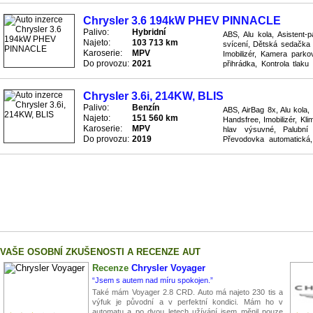
Chrysler 3.6 194kW PHEV PINNACLE
Palivo:
Hybridní
ABS, Alu kola, Asistent-
Najeto:
103 713 km
svícení, Dětská sedačka I
Karoserie:
MPV
Imobilizér, Kamera parkov
Do provozu:
2021
přihrádka, Kontrola tlaku
Navigace GPS, Okenní role
Chrysler 3.6i, 214KW, BLIS
Palivo:
Benzín
ABS, AirBag 8x, Alu kola,
Najeto:
151 560 km
Handsfree, Imobilizér, Kli
Karoserie:
MPV
hlav výsuvné, Palubní
Do provozu:
2019
Převodovka automatická, 
Sedadla el. nastavitelná, S
VAŠE OSOBNÍ ZKUŠENOSTI A RECENZE AUT
Recenze
Chrysler Voyager
“Jsem s autem nad míru spokojen.”
Také mám Voyager 2.8 CRD. Auto má najeto 230 tis a
výfuk je původní a v perfektní kondici. Mám ho v
automatu a po dvou letech užívání jsem měnil pouze