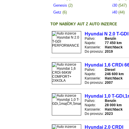
Genesis
(2)
i30
(547)
Getz
(6)
i40
(44)
TOP NABÍDKY AUT Z AUTO INZERCE
Hyundai N 2.0 T-
Palivo:
Benzín
Najeto:
77 450 km
Karoserie:
Hatchback
Do provozu:
2019
Hyundai 1,6 CRDi
Palivo:
Diesel
Najeto:
246 600 km
Karoserie:
Hatchback
Do provozu:
2007
Hyundai 1,0 T-GDi,
Palivo:
Benzín
Najeto:
28 000 km
Karoserie:
Hatchback
Do provozu:
2023
Hyundai 2.0 CRDI