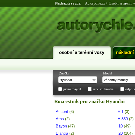
Nacházíte se zde:
Autorychle.cz
>
Osobní a terénní 
osobní a terénní vozy
nákladní
Značka
Model
první majitel
servisní knížka
odpoč
Rozcestník pro značku Hyundai
Accent
(6)
H 1
(3)
Atos
(2)
H 350
(2)
Bayon
(47)
i10
(49)
Elantra
(2)
i20
(104)