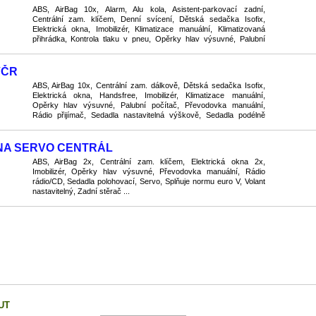
ABS, AirBag 10x, Alarm, Alu kola, Asistent-parkovací zadní,
Centrální zam. klíčem, Denní svícení, Dětská sedačka Isofix,
Elektrická okna, Imobilizér, Klimatizace manuální, Klimatizovaná
přihrádka, Kontrola tlaku v pneu, Opěrky hlav výsuvné, Palubní
počítač, Pohon 4x4, Protiskluzový systém ...
VČR
ABS, AirBag 10x, Centrální zam. dálkově, Dětská sedačka Isofix,
Elektrická okna, Handsfree, Imobilizér, Klimatizace manuální,
Opěrky hlav výsuvné, Palubní počítač, Převodovka manuální,
Rádio přijímač, Sedadla nastavitelná výškově, Sedadla podélně
posuvná, Sedadla polohovací, Sedadla zadní ...
OKNA SERVO CENTRÁL
ABS, AirBag 2x, Centrální zam. klíčem, Elektrická okna 2x,
Imobilizér, Opěrky hlav výsuvné, Převodovka manuální, Rádio
rádio/CD, Sedadla polohovací, Servo, Splňuje normu euro V, Volant
nastavitelný, Zadní stěrač ...
UT