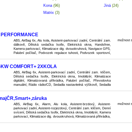
Kona
(96)
Jiná
(24)
Matrix
(3)
GDI PERFORMANCE
možnost s
ABS, AirBag 6x, Alu kola, Asistent-parkovací zadní, Centrální zam.
dálkově, Dětská sedačka Isofix, Elektrická okna, Handsfree,
Kamera parkovací, Klimatizace dig. dvouokruhová, Navigace GPS,
Palubní počítač, Podvozek regulace tuhosti, Podvozek sportovní,
Převodovka manuální, Připojení - Blu ...
 66KW COMFORT+ 2XKOLA
ABS, AirBag 6x, Asistent-parkovací zadní, Centrální zam. klíčem,
Dětská sedačka Isofix, Elektrická okna, Imobilizér, Klimatizace
digitální, Klimatizovaná přihrádka, Palubní počítač, Převodovka
manuální, Rádio rádio/CD, Sedadla nastavitelná výškově, Sedadla
vyhřívaná, Sedadla zadní - dělená ...
1majČR,Smart+,záruka
možnost s
ABS, AirBag 6x, Alarm, Alu kola, Asistent-brzdový, Asistent-
parkovací zadní, Asistent-rozjezdový, Centrální zam. klíčem, Denní
svícení, Dětská sedačka Isofix, Elektrická okna, Imobilizér, Kamera
parkovací, Klimatizace dig. dvouokruhová, Klimatizovaná přihrádka,
Kontrola tlaku v pneu, Nabíj ...