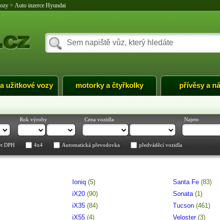
vozy
>
Auto inzerce Hyundai
 a užitkové vozy
motorky a čtyřkolky
přívěsy a n
Rok výroby
Cena vozidla
Najeto
et DPH
4x4
Automatická převodovka
předváděcí vozidla
Ioniq
(5)
Santa Fe
(83)
iX20
(90)
Sonata
(1)
iX35
(84)
Tucson
(461)
iX55
(4)
Veloster
(3)