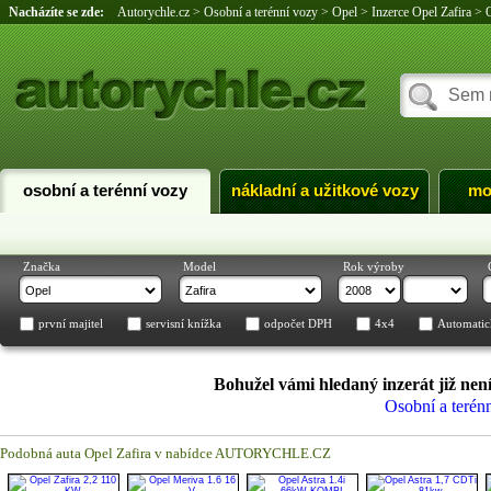
Nacházíte se zde:
Autorychle.cz
>
Osobní a terénní vozy
>
Opel
>
Inzerce Opel Zafira
>
O
osobní a terénní vozy
nákladní a užitkové vozy
mo
Značka
Model
Rok výroby
první majitel
servisní knížka
odpočet DPH
4x4
Automatic
Bohužel vámi hledaný inzerát již není
Osobní a terén
Podobná auta Opel Zafira v nabídce AUTORYCHLE.CZ