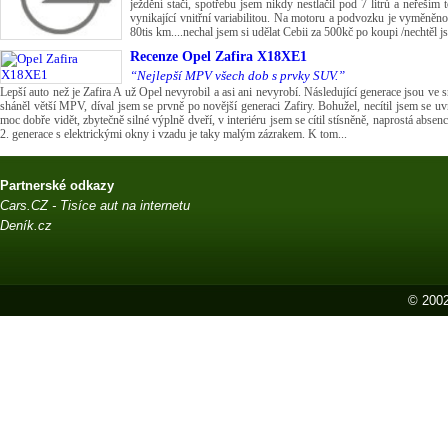
ježdění stačí, spotřebu jsem nikdy nestlačil pod 7 litrů a neřeším
vynikající vnitřní variabilitou. Na motoru a podvozku je vyměněno 
80tis km....nechal jsem si udělat Cebii za 500kč po koupi /nechtěl js.
Recenze
Opel Zafira X18XE1
“Nejlepší MPV všech dob s prvky SUV.”
Lepší auto než je Zafira A už Opel nevyrobil a asi ani nevyrobí. Následující generace jsou ve 
sháněl větší MPV, díval jsem se prvně po novější generaci Zafiry. Bohužel, necítil jsem se u
moc dobře vidět, zbytečně silné výplně dveří, v interiéru jsem se cítil stísněně, naprostá abse
2. generace s elektrickými okny i vzadu je taky malým zázrakem. K tom...
Partnerské odkazy
Cars.CZ - Tisíce aut na internetu
Deník.cz
© 2002