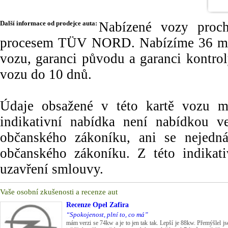
Další informace od prodejce auta:
Nabízené vozy proch
procesem TÜV NORD. Nabízíme 36 měs
vozu, garanci původu a garanci kontr
vozu do 10 dnů.
Údaje obsažené v této kartě vozu maj
indikativní nabídka není nabídkou
občanského zákoníku, ani se nejedn
občanského zákoníku. Z této indikat
uzavření smlouvy.
Vaše osobní zkušenosti a recenze aut
Recenze
Opel Zafira
“Spokojenost, plní to, co má”
mám verzi se 74kw a je to jen tak tak. Lepší je 88kw. Přemýšlel js