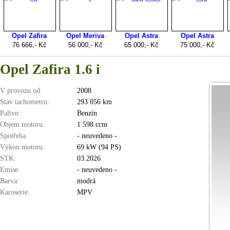
Opel Zafira 1.6 i
V provozu od:
2008
Stav tachometru:
293 056 km
Palivo:
Benzín
Objem motoru:
1 598 ccm
Spotřeba:
- neuvedeno -
Výkon motoru:
69 kW (94 PS)
STK:
03.2026
Emise:
- neuvedeno -
Barva:
modrá
Karoserie:
MPV