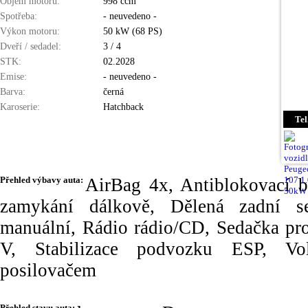
Objem motoru:
998 ccm
Spotřeba:
- neuvedeno -
Výkon motoru:
50 kW (68 PS)
Dveří / sedadel:
3 / 4
STK:
02.2028
Emise:
- neuvedeno -
Barva:
černá
Karoserie:
Hatchback
Tel
Přehled výbavy auta:
AirBag 4x, Antiblokovací b
zamykání dálkově, Dělená zadní se
manuální, Rádio rádio/CD, Sedačka pro
V, Stabilizace podvozku ESP, Vol
posilovačem
Přehled stavu auta: