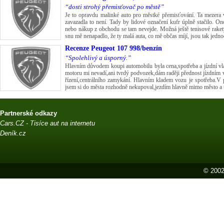
“dosti strohý přemisťovač po městě”
Je to opravdu malinké auto pro městké přemisťování. Ta mezera v
zavazadla to není. Tady by lidové označení kufr úplně stačilo. O
nebo nákup z obchodu se tam nevejde. Možná ještě tenisové rakety.
snu mě nenapadlo, že ty malá auta, co mě občas míjí, jsou tak jedno
Recenze
Peugeot 107 998/benzín
“Spolehlivý a úsporný.”
Hlavním důvodem koupi automobilu byla cena,spotřeba a jízdní vla
motoru mi nevadí,ani tvrdý podvozek,dám raději přednost jízdním 
řízení,centrálního zamykání. Hlavním kladem vozu je spotřeba.
jsem si do města rozhodně nekupoval,jezdím hlavně mimo město a t
Partnerské odkazy
Cars.CZ - Tisíce aut na internetu
Deník.cz
© 2002