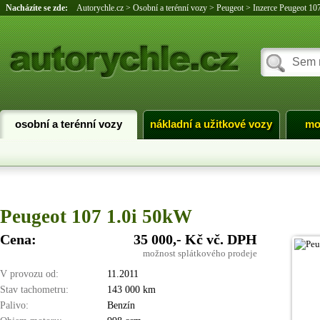
Nacházíte se zde:
Autorychle.cz
>
Osobní a terénní vozy
>
Peugeot
>
Inzerce Peugeot 10
osobní a terénní vozy
nákladní a užitkové vozy
mo
Peugeot 107 1.0i 50kW
Cena:
35 000,- Kč vč. DPH
možnost splátkového prodeje
V provozu od:
11.2011
Stav tachometru:
143 000 km
Palivo:
Benzín