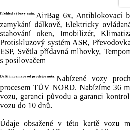
Přehled výbavy auta:
AirBag 6x, Antiblokovací b
zamykání dálkově, Elektricky ovládaná 
stahování oken, Imobilizér, Klimatiz
Protiskluzový systém ASR, Převodovka
ESP, Světla přídavná mlhovky, Tempoma
s posilovačem
Další informace od prodejce auta:
Nabízené vozy proch
procesem TÜV NORD. Nabízíme 36 měs
vozu, garanci původu a garanci kontr
vozu do 10 dnů.
Údaje obsažené v této kartě vozu maj