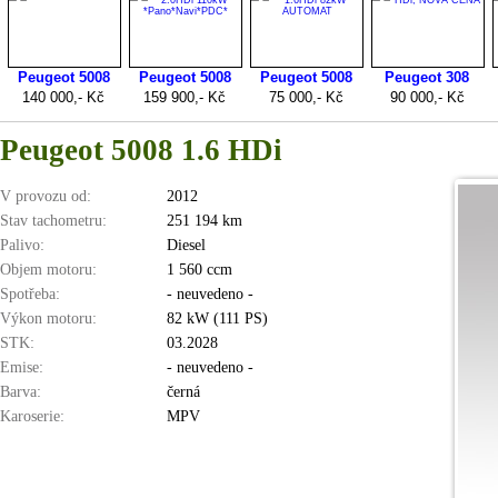
Peugeot 5008 1.6 HDi
V provozu od:
2012
Stav tachometru:
251 194 km
Palivo:
Diesel
Objem motoru:
1 560 ccm
Spotřeba:
- neuvedeno -
Výkon motoru:
82 kW (111 PS)
STK:
03.2028
Emise:
- neuvedeno -
Barva:
černá
Karoserie:
MPV