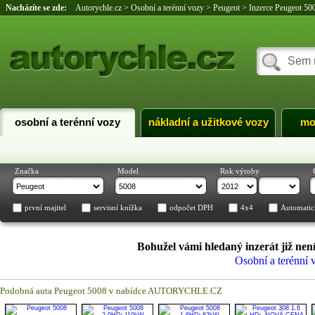
Nacházíte se zde:
Autorychle.cz
>
Osobní a terénní vozy
>
Peugeot
>
Inzerce Peugeot 50
osobní a terénní vozy
nákladní a užitkové vozy
mo
Značka
Model
Rok výroby
první majitel
servisní knížka
odpočet DPH
4x4
Automatic
Bohužel vámi hledaný inzerát již není
Osobní a terénní 
Podobná auta Peugeot 5008 v nabídce AUTORYCHLE.CZ