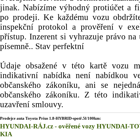
jinak. Nabízíme výhodný protiúčet a f
po prodeji. Ke každému vozu obdrží
inspekční protokol a prověření v ex
přístup. Inzerent si vyhrazuje právo n
písemně.. Stav perfektní
Údaje obsažené v této kartě vozu maj
indikativní nabídka není nabídkou
občanského zákoníku, ani se nejedn
občanského zákoníku. Z této indikat
uzavření smlouvy.
Prodejce auta Toyota Prius 1.8-HYBRID-spotř.5l/100km:
HYUNDAI-RÁJ.cz - ověřené vozy HYUNDAI-T
KIA