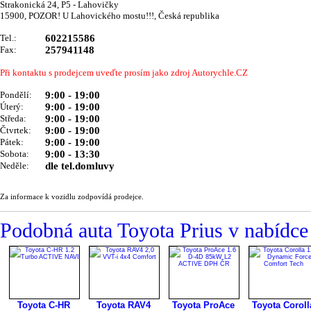
Strakonická 24, P5 - Lahovičky
15900, POZOR! U Lahovického mostu!!!, Česká republika
Tel.:
602215586
Fax:
257941148
Při kontaktu s prodejcem uveďte prosím jako zdroj Autorychle.CZ
Pondělí:
9:00 - 19:00
Úterý:
9:00 - 19:00
Středa:
9:00 - 19:00
Čtvrtek:
9:00 - 19:00
Pátek:
9:00 - 19:00
Sobota:
9:00 - 13:30
Neděle:
dle tel.domluvy
Za informace k vozidlu zodpovídá prodejce.
Podobná auta Toyota Prius v nab