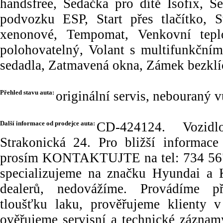
handsfree, Sedačka pro dítě Isofix, S
podvozku ESP, Start přes tlačítko, S
xenonové, Tempomat, Venkovní teplo
polohovatelný, Volant s multifunkčním
sedadla, Zatmavená okna, Zámek bezklí
Přehled stavu auta:
originální servis, nebouraný 
Další informace od prodejce auta:
CD-424124. Vozid
Strakonická 24. Pro bližší informac
prosím KONTAKTUJTE na tel: 734 567 
specializujeme na značku Hyundai a
dealerů, nedovážíme. Provádíme př
tloušťku laku, prověřujeme klienty v
ověřujeme servisní a technické záznam