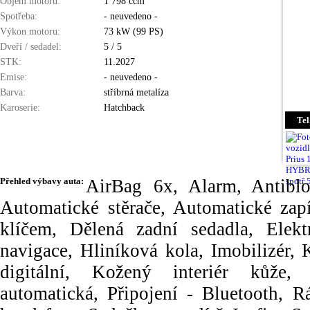
Objem motoru:
1 798 ccm
Spotřeba:
- neuvedeno -
Výkon motoru:
73 kW (99 PS)
Dveří / sedadel:
5 / 5
STK:
11.2027
Emise:
- neuvedeno -
Barva:
stříbrná metalíza
Karoserie:
Hatchback
Tel
Přehled výbavy auta:
AirBag 6x, Alarm, Antibl
Automatické stěrače, Automatické zapí
klíčem, Dělená zadní sedadla, Elek
navigace, Hliníková kola, Imobilizér,
digitální, Kožený interiér kůže,
automatická, Připojení - Bluetooth, 