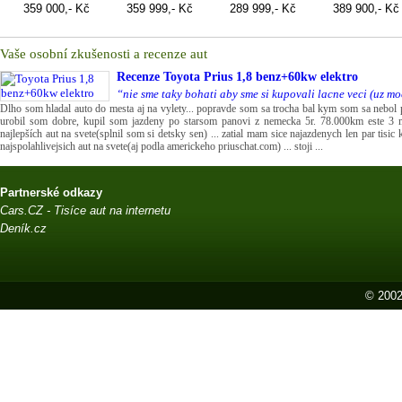
Vaše osobní zkušenosti a recenze aut
Recenze
Toyota Prius 1,8 benz+60kw elektro
“nie sme taky bohati aby sme si kupovali lacne veci (uz mo
Dlho som hladal auto do mesta aj na vylety... popravde som sa trocha bal kym som sa nebol p
urobil som dobre, kupil som jazdeny po starsom panovi z nemecka 5r. 78.000km este 3 
najlepších aut na svete(splnil som si detsky sen) ... zatial mam sice najazdenych len par tisic 
najspolahlivejsich aut na svete(aj podla americkeho priuschat.com) ... stoji ...
Partnerské odkazy
Cars.CZ - Tisíce aut na internetu
Deník.cz
© 2002