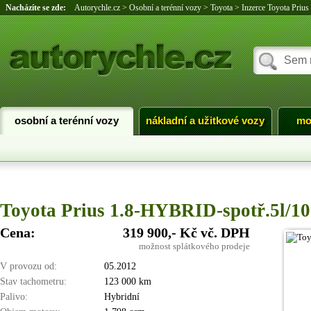
Nacházíte se zde:
Autorychle.cz
>
Osobní a terénní vozy
>
Toyota
>
Inzerce Toyota Prius
osobní a terénní vozy
nákladní a užitkové vozy
mo
Toyota Prius 1.8-HYBRID-spotř.5l/1
Cena:
319 900,- Kč vč. DPH
možnost splátkového prodeje
V provozu od:
05.2012
Stav tachometru:
123 000 km
Palivo:
Hybridní