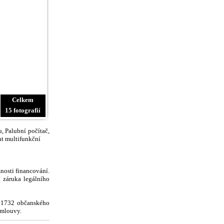
Celkem
15 fotografií
u, Palubní počítač,
nt multifunkční
nosti financování.
 záruka legálního
§ 1732 občanského
smlouvy.