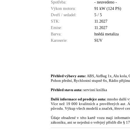
Spotřeba:
- neuvedeno -
Výkon motoru:
91 kW (124 PS)
Dveří / sedadel:
5 / 5
STK:
11.2027
Emise:
11.2027
Barva:
hnědá metalíza
Karoserie:
SUV
Přehled výbavy auta:
ABS, AirBag 1x, Alu kola, C
Pohon přední, Rychlostní stupně 6x, Rádio přijíma
Přehled stavu auta:
servisní knížka
Další informace od prodejce auta:
mnoho další v
Více než 19 000 kvalitních a prověřených aut. 
původu. Výkup všech modelů a značek, férové cen
Údaje obsažené v této kartě vozu mají informat
zákoníku, ani se nejedná o veřejný příslib dle § 