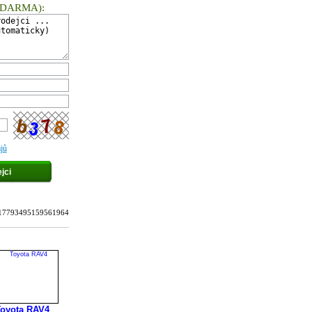
ZDARMA
):
jů
u: 17793495159561964