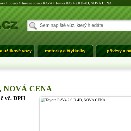
vozy
>
Toyota
>
Inzerce Toyota RAV4
>
Toyota RAV4 2.0 D-4D, NOVÁ CENA
 a užitkové vozy
motorky a čtyřkolky
přívěsy a n
4D, NOVÁ CENA
Kč vč. DPH