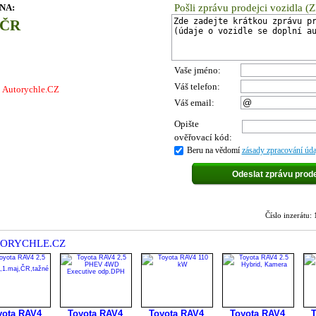
ENA:
Pošli zprávu prodejci vozidla (
 ČR
Vaše jméno:
Váš telefon:
j Autorychle.CZ
Váš email:
Opište
ověřovací kód:
Beru na vědomí
zásady zpracování úda
Číslo inzerát
AUTORYCHLE.CZ