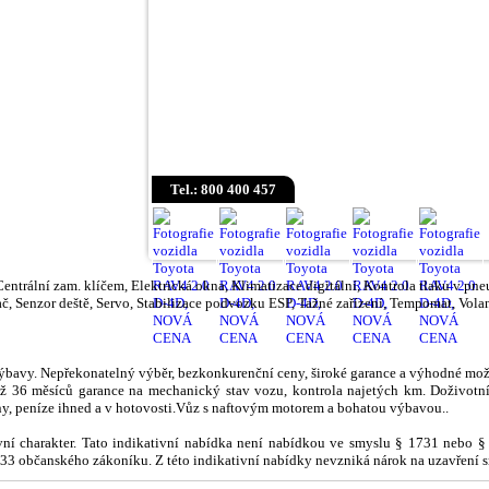
Tel.: 800 400 457
entrální zam. klíčem, Elektrická okna, Klimatizace digitální, Kontrola tlaku v pne
č, Senzor deště, Servo, Stabilizace podvozku ESP, Tažné zařízení, Tempomat, Vola
ýbavy. Nepřekonatelný výběr, bezkonkurenční ceny, široké garance a výhodné mož
Až 36 měsíců garance na mechanický stav vozu, kontrola najetých km. Doživotní
y, peníze ihned a v hotovosti.Vůz s naftovým motorem a bohatou výbavou..
ivní charakter. Tato indikativní nabídka není nabídkou ve smyslu § 1731 nebo 
1733 občanského zákoníku. Z této indikativní nabídky nevzniká nárok na uzavření 