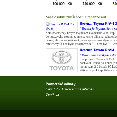
Vaše osobní zkušenosti a recenze aut
Recenze
Toyota RAV4 2.
“Toyota je Toyota. Je to s
Som /viacmenej/ hrdym majitelom uvedeneho auta, kupil
do nudzoveho rezimu za intenzivneho blikania palubovky.
pekne, ale po zahriati motora sa sprava ako dymovnicka
diferencny tlak sa hybe v rozmedzi 0,8-1 a ma byt 0,1, ci
Recenze
Toyota RAV4
“Malé auto s velkým srdc
Koupil jsem Toyotu RAV4 r.v.
pochválit. Ihned po koupi jsm
montovaný 2.0 benzín 95 kW, 
stáří je i vysoká spotřeba ve 
Partnerské odkazy
Cars.CZ - Tisíce aut na internetu
Deník.cz