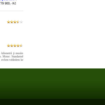
h kilometrů ji musím
o. Motor: Standartně
ů, ovšem vzhledem ke