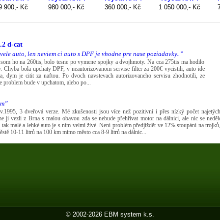
2 d-cat
kvele auto, len neviem ci auto s DPF je vhodne pre nase poziadavky..”
 som ho na 260tis, bolo tesne po vymene spojky a dvojhmoty. Na cca 275tis ma hodilo
 Chyba bola upchaty DPF, v neautorizovanom servise filter za 200€ vycistili, auto ide
, dym je citit za naftou. Po dvoch navstevach autorizovaneho servisu zhodnotili, ze
ze problem bude v upchatom, alebo po...
em”
1995, 3 dveřová verze. Mé zkušenosti jsou více než pozitivní i přes nízký počet najetýc
e ji vezli z Brna s malou obavou zda se nebude přehřívat motor na dálnici, ale nic se neděl
tak malé a lehké auto je s ním velmi živé. Není problém předjíždět ve 12% stoupání na trojk
městě 10-11 litrů na 100 km mimo město cca 8-9 litrů na dálnic...
© 2002-2026 EBM system k.s.