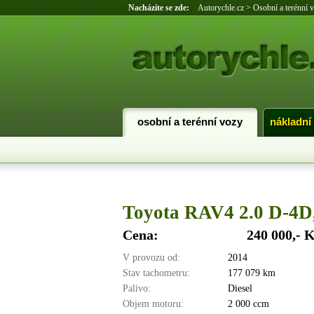
Nacházíte se zde:
Autorychle.cz
>
Osobní a terénní 
osobní a terénní vozy
nákladní
Toyota RAV4 2.0 D-
Cena:
240 000,- 
V provozu od:
2014
Stav tachometru:
177 079 km
Palivo:
Diesel
Objem motoru:
2 000 ccm