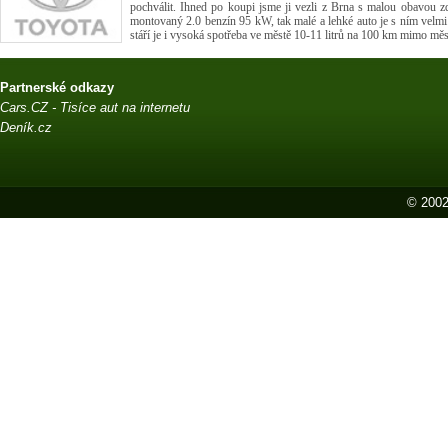
pochválit. Ihned po koupi jsme ji vezli z Brna s malou obavou zd
montovaný 2.0 benzín 95 kW, tak malé a lehké auto je s ním velmi
stáří je i vysoká spotřeba ve městě 10-11 litrů na 100 km mimo město
Partnerské odkazy
Cars.CZ - Tisíce aut na internetu
Deník.cz
© 2002