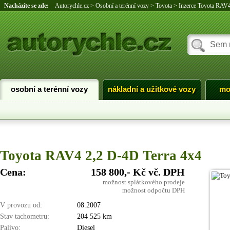
Nacházíte se zde:
Autorychle.cz
>
Osobní a terénní vozy
>
Toyota
>
Inzerce Toyota RAV
osobní a terénní vozy
nákladní a užitkové vozy
mo
Toyota RAV4 2,2 D-4D Terra 4x4
Cena:
158 800,- Kč vč. DPH
možnost splátkového prodeje
možnost odpočtu DPH
V provozu od:
08.2007
Stav tachometru:
204 525 km
Palivo:
Diesel