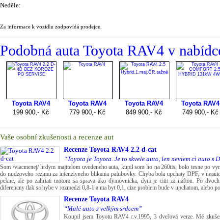
Neděle:
Za informace k vozidlu zodpovídá prodejce.
Podobná auta Toyota RAV4 v nab
Vaše osobní zkušenosti a recenze aut
Recenze
Toyota RAV4 2.2 d-cat
“Toyota je Toyota. Je to skvele auto, len neviem ci auto s
Som /viacmenej/ hrdym majitelom uvedeneho auta, kupil som ho na 260tis, bolo tesne po vy
do nudzoveho rezimu za intenzivneho blikania palubovky. Chyba bola upchaty DPF, v neautori
pekne, ale po zahriati motora sa sprava ako dymovnicka, dym je citit za naftou. Po dvoch
diferencny tlak sa hybe v rozmedzi 0,8-1 a ma byt 0,1, cize problem bude v upchatom, alebo po
Recenze
Toyota RAV4
“Malé auto s velkým srdcem”
Koupil jsem Toyotu RAV4 r.v.1995, 3 dveřová verze. Mé zkušenos