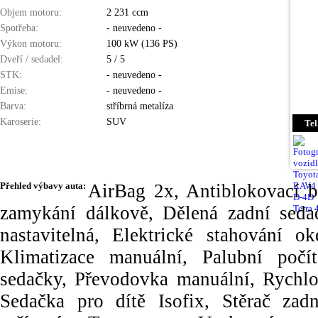
Objem motoru:
2 231 ccm
Spotřeba:
- neuvedeno -
Výkon motoru:
100 kW (136 PS)
Dveří / sedadel:
5 / 5
STK:
- neuvedeno -
Emise:
- neuvedeno -
Barva:
stříbrná metalíza
Karoserie:
SUV
Tel
Přehled výbavy auta:
AirBag 2x, Antiblokovací b
zamykání dálkově, Dělená zadní sedad
nastavitelná, Elektrické stahování ok
Klimatizace manuální, Palubní počí
sedačky, Převodovka manuální, Rychlo
Sedačka pro dítě Isofix, Stěrač zadn