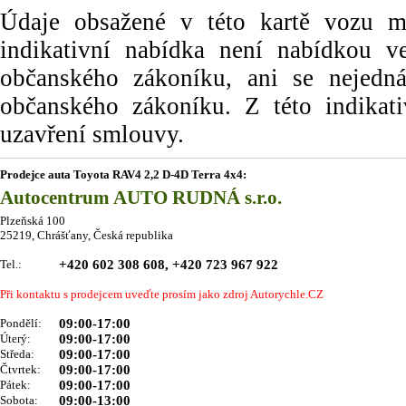
Údaje obsažené v této kartě vozu maj
indikativní nabídka není nabídkou
občanského zákoníku, ani se nejedn
občanského zákoníku. Z této indikat
uzavření smlouvy.
Prodejce auta Toyota RAV4 2,2 D-4D Terra 4x4:
Autocentrum AUTO RUDNÁ s.r.o.
Plzeňská 100
25219, Chrášťany, Česká republika
Tel.:
+420 602 308 608, +420 723 967 922
Při kontaktu s prodejcem uveďte prosím jako zdroj Autorychle.CZ
Pondělí:
09:00-17:00
Úterý:
09:00-17:00
Středa:
09:00-17:00
Čtvrtek:
09:00-17:00
Pátek:
09:00-17:00
Sobota:
09:00-13:00