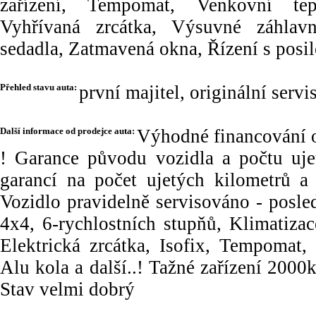
zařízení, Tempomat, Venkovní tep
Vyhřívaná zrcátka, Výsuvné záhlavn
sedadla, Zatmavená okna, Řízení s pos
Přehled stavu auta:
první majitel, originální serv
Další informace od prodejce auta:
Výhodné financování 
! Garance původu vozidla a počtu uje
garancí na počet ujetých kilometrů 
Vozidlo pravidelně servisováno - posl
4x4, 6-rychlostních stupňů, Klimatizac
Elektrická zrcátka, Isofix, Tempomat,
Alu kola a další..! Tažné zařízení 
Stav velmi dobrý