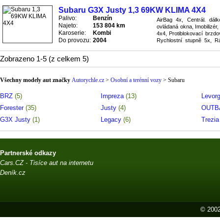
Subaru G3X Justy 1,3 69KW KLIMA 4X4
Palivo:
Benzín
AirBag 4x, Centrál. dál
Najeto:
153 804 km
ovládaná okna, Imobilizér
Karoserie:
Kombi
4x4, Protiblokovací brzd
Do provozu:
2004
Rychlostní stupně 5x, Rád
vyhřívané, Světla přídavná
Zobrazeno 1-5 (z celkem 5)
Všechny modely aut značky
Autorychle.cz
>
Osobní a terénní vozy
>
Subaru
BRZ
(5)
Impreza
(13)
Levor
Forester
(35)
Justy
(4)
OUT
G3X Justy
(1)
Legacy
(6)
Trezi
Partnerské odkazy
Cars.CZ - Tisíce aut na internetu
Deník.cz
© 2002