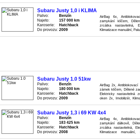
okna, Výsuvné opěrky hlav
Subaru Justy 1,0 i KLIMA
Palivo:
Benzín
AirBag 6x, Antiblokov
Najeto:
157 000 km
zamykání klíčem, Dělen
Karoserie:
Hatchback
zrcátka nastavitelná, E
Do provozu:
2009
Klimatizace manuální, Pal
rádio/CD, Sedačka pro dítě 
Subaru Justy 1.0 51kw
Palivo:
Benzín
AirBag 2x, Antiblokovací
Najeto:
180 000 km
zámek klíčem, Dělené zad
Karoserie:
Hatchback
Elektricky nastavitelná z
Do provozu:
2009
oken 2x, Imobilizér, Klim
Podélný posuv sedaček, Po
Subaru Justy 1,3 i 69 KW 4x4
Palivo:
Benzín
AirBag 4x, Antiblokov
Najeto:
183 425 km
zamykání dálkově, Dělen
Karoserie:
Hatchback
zrcátka nastavitelná, El
Do provozu:
2008
Klimatizace manuální,
Převodovka manuální, Rádio