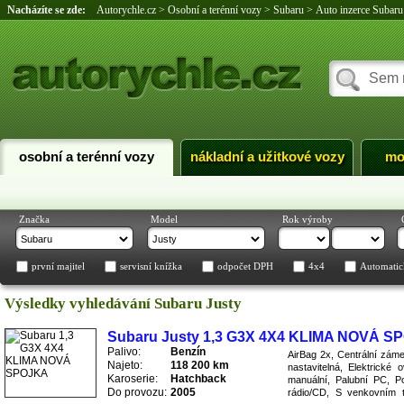
Nacházíte se zde:
Autorychle.cz
>
Osobní a terénní vozy
>
Subaru
>
Auto inzerce Subaru
osobní a terénní vozy
nákladní a užitkové vozy
mo
Značka
Model
Rok výroby
první majitel
servisní knížka
odpočet DPH
4x4
Automatic
Výsledky vyhledávání Subaru Justy
Subaru Justy 1,3 G3X 4X4 KLIMA NOVÁ S
Palivo:
Benzín
AirBag 2x, Centrální záme
Najeto:
118 200 km
nastavitelná, Elektrické 
Karoserie:
Hatchback
manuální, Palubní PC, P
Do provozu:
2005
rádio/CD, S venkovním t