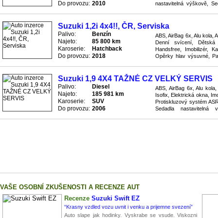
Do provozu:
2010
nastavitelná výškově, Se
Splňuje normu euro IV, Stab
Suzuki 1,2i 4x4!!, ČR, Serviska
Palivo:
Benzín
ABS, AirBag 6x, Alu kola, 
Najeto:
85 800 km
Denní svícení, Dětská 
Karoserie:
Hatchback
Handsfree, Imobilizér, K
Do provozu:
2018
Opěrky hlav výsuvné, Pal
systém ASR, Převodovka ma
Suzuki 1,9 4X4 TAŽNÉ CZ VELKÝ SERVIS
Palivo:
Diesel
ABS, AirBag 6x, Alu kola
Najeto:
185 981 km
Isofix, Elektrická okna, I
Karoserie:
SUV
Protiskluzový systém ASR
Do provozu:
2006
Sedadla nastavitelná 
Stabilizace podvozku ESP, 
VAŠE OSOBNÍ ZKUŠENOSTI A RECENZE AUT
Recenze
Suzuki Swift EZ
“Krasny vzdled vozu uvnit i venku a prijemne svezení”
Auto slape jak hodinky. Vyskrabe se vsude. Viskozni