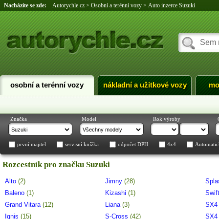
Nacházíte se zde:
Autorychle.cz
>
Osobní a terénní vozy
>
Auto inzerce Suzuki
osobní a terénní vozy
nákladní a užitkové vozy
mo
Značka
Model
Rok výroby
první majitel
servisní knížka
odpočet DPH
4x4
Automatic
Rozcestník pro značku Suzuki
Alto
(2)
Jimny
(28)
Spl
Baleno
(1)
Kizashi
(1)
Swif
Grand Vitara
(12)
Liana
(3)
SX
Ignis
(15)
S-Cross
(42)
SX4