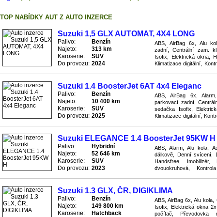
TOP NABÍDKY AUT Z AUTO INZERCE
Suzuki 1,5 GLX AUTOMAT, 4X4 LONG
Palivo:
Benzín
ABS, AirBag 6x, Alu kola
Najeto:
313 km
zadní, Centrální zam. k
Karoserie:
SUV
Isofix, Elektrická okna, 
Do provozu:
2024
Klimatizace digitální, Kon
4x4, Protiskluzový systém 
Suzuki 1.4 BoosterJet 6AT 4x4 Eleganc
Palivo:
Benzín
ABS, AirBag 6x, Alarm, 
Najeto:
10 400 km
parkovací zadní, Centrál
Karoserie:
SUV
sedačka Isofix, Elektric
Do provozu:
2025
Klimatizace digitální, Kon
počítač, Pohon 4x4, Protis
Suzuki ELEGANCE 1.4 BoosterJet 95KW H
Palivo:
Hybridní
ABS, Alarm, Alu kola, As
Najeto:
52 646 km
dálkově, Denní svícení, 
Karoserie:
SUV
Handsfree, Imobilizér,
Do provozu:
2023
dvouokruhová, Kontro
Protiskluzový systém ASR,
Suzuki 1.3 GLX, ČR, DIGIKLIMA
Palivo:
Benzín
ABS, AirBag 6x, Alu kola,
Najeto:
149 800 km
Isofix, Elektrická okna 2x,
Karoserie:
Hatchback
počítač, Převodovka 