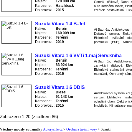
Najeto:
178 000 km
Centrál. dálkově, Denní
Karoserie:
Hatchback
auto sedačka Isofix, Elek
Do provozu:
2015
zrcátek nastavitelná, Ele
(ESP), Handsfree, Imobilizé
Suzuki Vitara 1.4 B-Jet
Palivo:
Benzín
AirBag 6x, Antiblokovac
Najeto:
160 009 km
Dešťový senzor, Elektri
Karoserie:
Terénní
Elektrické ovládání oke
Do provozu:
2019
podvozku (ESP), Klimati
Posilovač řízení, Převodov
Suzuki Vitara 1.6 VVTi 1.maj Serv.kniha
Palivo:
Benzín
AirBag 6x, Antiblokov
Najeto:
83 924 km
zamykání dálkově, Elekt
Karoserie:
Terénní
Elektrické stahování oken
Do provozu:
2015
manuální, Ochranný rám,
Rádio přijímač, Sedačky s v
Suzuki Vitara 1.6 DDiS
Palivo:
Diesel
Antiblokovací systém kol 
Najeto:
91 143 km
senzor, Elektricky nastav
Karoserie:
Terénní
ovládání oken, Elektronic
Do provozu:
2015
Imobilizér, Klimatizace ma
Posilovač řízení, Převodov
Zobrazeno 1-20 (z celkem 86)
Všechny modely aut značky
Autorychle.cz
>
Osobní a terénní vozy
>
Suzuki