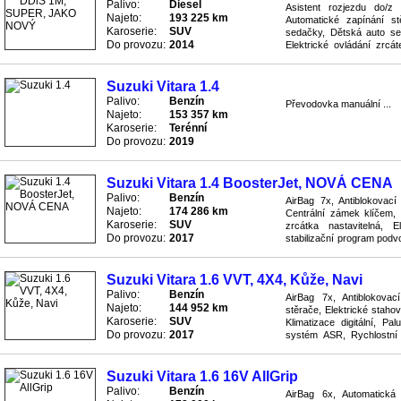
Palivo:
Diesel
Asistent rozjezdu do/z 
Najeto:
193 225 km
Automatické zapínání st
Karoserie:
SUV
sedačky, Dětská auto sed
Do provozu:
2014
Elektrické ovládání zrcáte
program podvozku (ESP), Im
Suzuki Vitara 1.4
Palivo:
Benzín
Převodovka manuální ...
Najeto:
153 357 km
Karoserie:
Terénní
Do provozu:
2019
Suzuki Vitara 1.4 BoosterJet, NOVÁ CENA
Palivo:
Benzín
AirBag 7x, Antiblokovac
Najeto:
174 286 km
Centrální zámek klíčem, 
Karoserie:
SUV
zrcátka nastavitelná, E
Do provozu:
2017
stabilizační program podvo
tlaku v pneumatikách, Litá 
Suzuki Vitara 1.6 VVT, 4X4, Kůže, Navi
Palivo:
Benzín
AirBag 7x, Antiblokova
Najeto:
144 952 km
stěrače, Elektrické staho
Karoserie:
SUV
Klimatizace digitální, Pa
Do provozu:
2017
systém ASR, Rychlostní 
vyhříváním, Senzor nahušt
Suzuki Vitara 1.6 16V AllGrip
Palivo:
Benzín
AirBag 6x, Automatická 