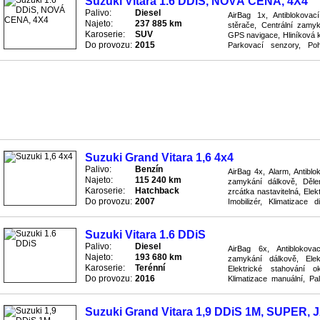
Suzuki Vitara 1.6 DDiS, NOVÁ CENA, 4X4
Palivo:
Diesel
AirBag 1x, Antiblokova
Najeto:
237 885 km
stěrače, Centrální zamyk
Karoserie:
SUV
GPS navigace, Hliníková ko
Do provozu:
2015
Parkovací senzory, Po
Rychlostní stupně 6x, Rádi
Suzuki Grand Vitara 1,6 4x4
Palivo:
Benzín
AirBag 4x, Alarm, Antibl
Najeto:
115 240 km
zamykání dálkově, Dělen
Karoserie:
Hatchback
zrcátka nastavitelná, Elek
Do provozu:
2007
Imobilizér, Klimatizace d
počítač, Pohon 4x4, Převo
Suzuki Vitara 1.6 DDiS
Palivo:
Diesel
AirBag 6x, Antiblokov
Najeto:
193 680 km
zamykání dálkově, Elekt
Karoserie:
Terénní
Elektrické stahování 
Do provozu:
2016
Klimatizace manuální, Pa
systém ASR, Převodovka ma
Suzuki Grand Vitara 1,9 DDiS 1M, SUPER