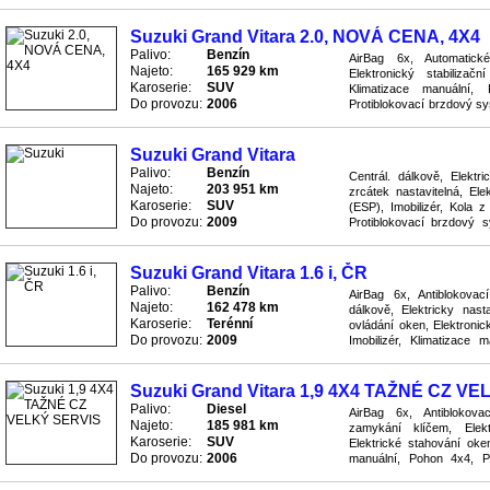
Převodovka manuální, Rádio
Suzuki Grand Vitara 2.0, NOVÁ CENA, 4X4
Palivo:
Benzín
AirBag 6x, Automatické
Najeto:
165 929 km
Elektronický stabiliza
Karoserie:
SUV
Klimatizace manuální,
Do provozu:
2006
Protiblokovací brzdový sy
přijímač, Senzory pro park
Suzuki Grand Vitara
Palivo:
Benzín
Centrál. dálkově, Elektr
Najeto:
203 951 km
zrcátek nastavitelná, Ele
Karoserie:
SUV
(ESP), Imobilizér, Kola z
Do provozu:
2009
Protiblokovací brzdový 
Rádio přijímač, Servo řízen
Suzuki Grand Vitara 1.6 i, ČR
Palivo:
Benzín
AirBag 6x, Antiblokova
Najeto:
162 478 km
dálkově, Elektricky nasta
Karoserie:
Terénní
ovládání oken, Elektronic
Do provozu:
2009
Imobilizér, Klimatizace 
Převodovka manuální, Rádi
Suzuki Grand Vitara 1,9 4X4 TAŽNÉ CZ V
Palivo:
Diesel
AirBag 6x, Antiblokov
Najeto:
185 981 km
zamykání klíčem, Elekt
Karoserie:
SUV
Elektrické stahování oken
Do provozu:
2006
manuální, Pohon 4x4, P
manuální, Rádio rádio/CD, 