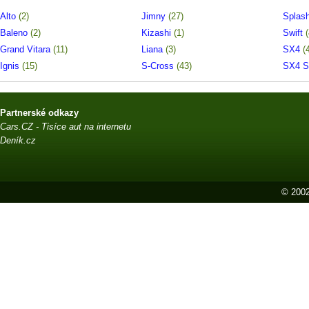
Alto
(2)
Jimny
(27)
Splas
Baleno
(2)
Kizashi
(1)
Swift
Grand Vitara
(11)
Liana
(3)
SX4
(
Ignis
(15)
S-Cross
(43)
SX4 S
Partnerské odkazy
Cars.CZ - Tisíce aut na internetu
Deník.cz
© 2002