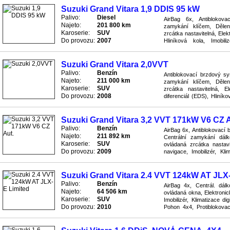
Suzuki Grand Vitara 1,9 DDIS 95 kW
Palivo:
Diesel
AirBag 6x, Antiblokov
Najeto:
201 800 km
zamykání klíčem, Dělen
Karoserie:
SUV
zrcátka nastavitelná, Ele
Do provozu:
2007
Hliníková kola, Imobil
Ostřikovače předních světl
Suzuki Grand Vitara 2,0VVT
Palivo:
Benzín
Antiblokovací brzdový sy
Najeto:
211 000 km
zamykání klíčem, Dělen
Karoserie:
SUV
zrcátka nastavitelná, E
Do provozu:
2008
diferenciál (EDS), Hliníko
Palubní počítač, Pohon 4x4
Suzuki Grand Vitara 3,2 VVT 171kW V6 CZ A
Palivo:
Benzín
AirBag 6x, Antiblokovací 
Najeto:
211 892 km
Centrální zamykání dálk
Karoserie:
SUV
ovládaná zrcátka nastav
Do provozu:
2009
navigace, Imobilizér, Kli
Ostřikovače předních světl
Suzuki Grand Vitara 2.4 VVT 124kW AT JLX
Palivo:
Benzín
AirBag 4x, Centrál. dál
Najeto:
64 506 km
ovládaná okna, Elektronic
Karoserie:
SUV
Imobilizér, Klimatizace di
Do provozu:
2010
Pohon 4x4, Protiblokova
systém ASR, Převodovka a