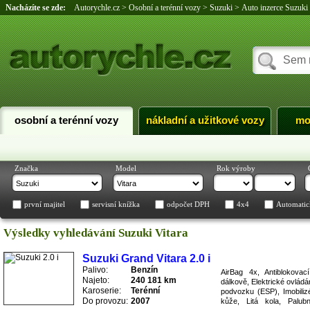
Nacházíte se zde:
Autorychle.cz
>
Osobní a terénní vozy
>
Suzuki
>
Auto inzerce Suzuki 
osobní a terénní vozy
nákladní a užitkové vozy
mo
Značka
Model
Rok výroby
první majitel
servisní knížka
odpočet DPH
4x4
Automatic
Výsledky vyhledávání Suzuki Vitara
Suzuki Grand Vitara 2.0 i
Palivo:
Benzín
AirBag 4x, Antiblokova
Najeto:
240 181 km
dálkově, Elektrické ovládá
Karoserie:
Terénní
podvozku (ESP), Imobiliz
Do provozu:
2007
kůže, Litá kola, Palub