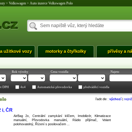
vozy
>
Volkswagen
>
Auto inzerce Volkswagen Polo
 a užitkové vozy
motorky a čtyřkolky
přívěsy a n
Rok výroby
Cena vozidla
Najeto
et DPH
4x4
Automatická převodovka
předváděcí vozidla
olo
řadit dle :
výchozí
|
nejni
 i, ČR
AirBag 2x, Centrální zamykání klíčem, Imobilizér, Klimatizace
manuální, Převodovka manuální, Rádio přijímač, Volant
polohovatelný, Řízení s posilovačem ...