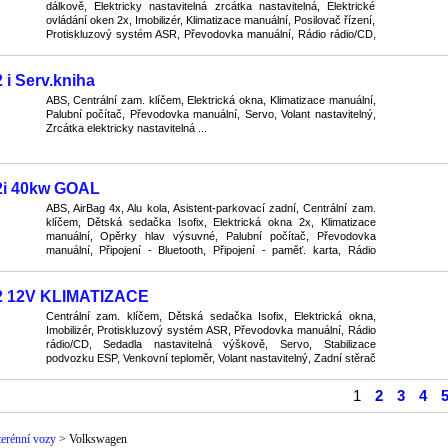
dálkově, Elektricky nastavitelná zrcátka nastavitelná, Elektrické
ovládání oken 2x, Imobilizér, Klimatizace manuální, Posilovač řízení,
Protiskluzový systém ASR, Převodovka manuální, Rádio rádio/CD,
Světla přídavná mlhovky, Volant ...
 i Serv.kniha
ABS, Centrální zam. klíčem, Elektrická okna, Klimatizace manuální,
Palubní počítač, Převodovka manuální, Servo, Volant nastavitelný,
Zrcátka elektricky nastavitelná ...
2i 40kw GOAL
ABS, AirBag 4x, Alu kola, Asistent-parkovací zadní, Centrální zam.
klíčem, Dětská sedačka Isofix, Elektrická okna 2x, Klimatizace
manuální, Opěrky hlav výsuvné, Palubní počítač, Převodovka
manuální, Připojení - Bluetooth, Připojení - paměť. karta, Rádio
přijímač, Sedadla podélně posuvná, S ...
,2 12V KLIMATIZACE
Centrální zam. klíčem, Dětská sedačka Isofix, Elektrická okna,
Imobilizér, Protiskluzový systém ASR, Převodovka manuální, Rádio
rádio/CD, Sedadla nastavitelná výškově, Servo, Stabilizace
podvozku ESP, Venkovní teploměr, Volant nastavitelný, Zadní stěrač
...
1
2
3
4
terénní vozy
>
Volkswagen