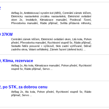
2
AirBag 2x, Antiblokovací systém kol (ABS), Centrální zámek klíčem,
Elektricky nastavitelná zrcátka nastavitelná, Elektrické ovládání
oken 2x, Imobilizér, Klimatizace manuální, Posilovač řízení,
Převodovka manuální, Rádio přijímač, Světla přídavná mlhovky,
Zpětná zrcátka s vyhříváním ...
0 37KW
Centrální zámek klíčem, Elektrické ovládání oken, Litá kola, Pohon
přední, Převodovka manuální, Rychlostní stupně 5x, Rádio přijímač,
Sedadlo řidiče posuvné + výškově, Sklo zadní vyhřívané, Stěrač
zadního okna, Volant seřiditelný, Zámek řazení (defend lock) ...
, Klima, rezervace
AirBag 1x, Alu kola, Klimatizace manuální, Pohon přední, Rychlostní
stupně 5x, Rádio přijímač, Servo ...
, po STK, za dobrou cenu
AirBag 2x, Alu kola, Pohon přední, Rychlostní stupně 5x, Rádio
přijímač, Servo ...