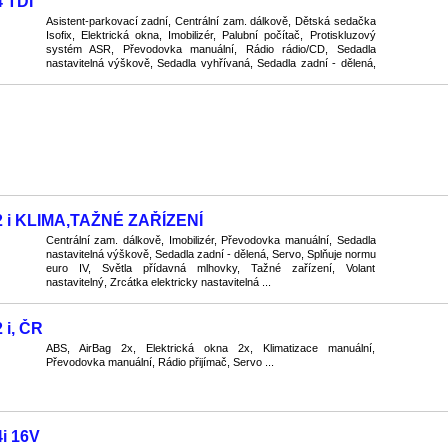
 TDI
Asistent-parkovací zadní, Centrální zam. dálkově, Dětská sedačka
Isofix, Elektrická okna, Imobilizér, Palubní počítač, Protiskluzový
systém ASR, Převodovka manuální, Rádio rádio/CD, Sedadla
nastavitelná výškově, Sedadla vyhřívaná, Sedadla zadní - dělená,
Servo, Splňuje normu euro IV, Stabi ...
2 i KLIMA,TAŽNÉ ZAŘÍZENÍ
Centrální zam. dálkově, Imobilizér, Převodovka manuální, Sedadla
nastavitelná výškově, Sedadla zadní - dělená, Servo, Splňuje normu
euro IV, Světla přídavná mlhovky, Tažné zařízení, Volant
nastavitelný, Zrcátka elektricky nastavitelná ...
 i, ČR
ABS, AirBag 2x, Elektrická okna 2x, Klimatizace manuální,
Převodovka manuální, Rádio přijímač, Servo ...
i 16V