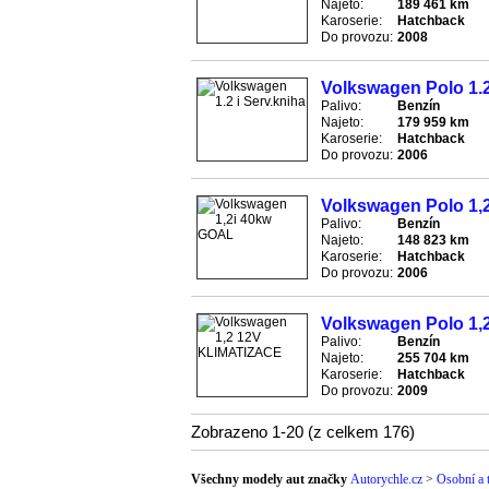
Najeto:
189 461 km
Karoserie:
Hatchback
Do provozu:
2008
Volkswagen Polo 1.2
Palivo:
Benzín
Najeto:
179 959 km
Karoserie:
Hatchback
Do provozu:
2006
Volkswagen Polo 1,
Palivo:
Benzín
Najeto:
148 823 km
Karoserie:
Hatchback
Do provozu:
2006
Volkswagen Polo 1
Palivo:
Benzín
Najeto:
255 704 km
Karoserie:
Hatchback
Do provozu:
2009
Zobrazeno 1-20 (z celkem 176)
Všechny modely aut značky
Autorychle.cz
>
Osobní a 