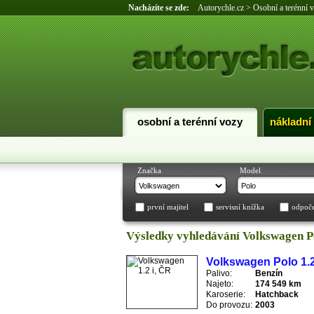
Nacházíte se zde:
Autorychle.cz
>
Osobní a terénní 
osobní a terénní vozy
nákladní
Značka
Model
první majitel
servisní knížka
odpoč
Výsledky vyhledávání Volkswagen P
Volkswagen Polo 1.2
Palivo:
Benzín
Najeto:
174 549 km
Karoserie:
Hatchback
Do provozu:
2003