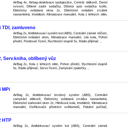
AirBag 4x, Airbag-deaktivace spolujezdce, Centrál. dálkově, Denní
svícení, Dělené zadní sedačky, Dětská auto sedačka Isofix,
Elektricky ovládaná okna 2x, Elektrické ovládání zrcátek
nastavitelná, Imobilizér, Klimatizace manuální, Kola z lehkých slitin,
Otáčkoměr, Pneumatiky zimní i letní, ...
4 TDI, zamluveno
AirBag 2x, Antiblokovací systém kol (ABS), Centrální zámek klíčem,
Elektrické ovládání oken, Klimatizace manuální, Litá kola, Pohon
přední, Posilovač řízení, Rychlostní stupně 5x, Rádio přijímač ...
, Serv.kniha, oblíbený vůz
AirBag 2x, Kola z lehkých slitin, Pohon přední, Rychlostní stupně
5x, Rádio přijímač, Servo řízení, Zamykání zpátečky ...
4 MPi
AirBag 2x, Antiblokovací brzdový systém (ABS), Centrální
zamykání dálkově, Elektricky ovládaná zrcátka nastavitelná,
Elektrické stahování oken 2x, Hliníková kola, Imobilizér, Klimatizace
manuální, Ostřikovače předních světlometů, Palubní počítač,
Převodovka manuální, Sedačky s vyhříváním, ...
2 HTP
AirBag 2x, Antiblokovací systém kol (ABS), Centrální zámek