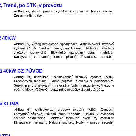
, Trend, po STK, v provozu
AirBag 2x, Pohon přední, Rychlostní stupně 5x, Rádio přijímač,
Zámek řadící páky ...
2 40KW
AirBag 2x, Airbag-deaktivace spolujezdce, Antiblokovací brzdový
systém (ABS), Centrální zamykání klíčem, Elektricky ovládaná
zrcátka nastavitelná, Elektrické stahování oken, Imobilizér,
Katalyzátor, Otáčkoměr, Pohon přední, Převodovka manuální,
Rychlostní stupně 5x, Rádio originální, Sklo ...
.2i 40kW CZ PŮVOD
AirBag 4x, Imobilizér, Protiblokovací brzdový systém (ABS),
Převodovka manuální, Rádio přijímač, Sedadla s polohováním,
Servo řízení, Startování, Tmavá skla, Volant nastavitelný, Výsuvné
opěrky hlavy, Výškově nastavitelné sedačky, Zadní stěrač ...
4i KLIMA
AirBag 4x, Antiblokovací brzdový systém (ABS), Centrální
zamykání dálkově, Dělená zadní sedadla, Elektricky ovládaná
zrcátka nastavitelná, Elektrické stahování oken 2x, Imobilizér,
Klimatizace manuální, Palubní počítač, Podélný posuv sedadel,
Polohovatelné sedačky, Převodovka manuální, Rád ...