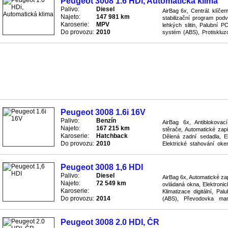
Peugeot 3008 1.6 HDi, Automatická klima
Palivo:
Diesel
AirBag 6x, Centrál. klíče
Najeto:
147 981 km
stabilizační program podv
Karoserie:
MPV
lehkých slitin, Palubní P
Do provozu:
2010
systém (ABS), Protisklu
Rádio přijímač, Senzory pro
Peugeot 3008 1.6i 16V
Palivo:
Benzín
AirBag 6x, Antiblokova
Najeto:
167 215 km
stěrače, Automatické zapí
Karoserie:
Hatchback
Dělená zadní sedadla, El
Do provozu:
2010
Elektrické stahování oken
digitální, Palubní počítač, 
Peugeot 3008 1,6 HDI
Palivo:
Diesel
AirBag 6x, Automatické zap
Najeto:
72 549 km
ovládaná okna, Elektronic
Karoserie:
Klimatizace digitální, Pa
Do provozu:
2014
(ABS), Převodovka manu
mlhovky, Tažné zařízení, 
Peugeot 3008 2.0 HDI, ČR