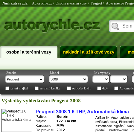
Nacházíte se zde:
Autorychle.cz
>
Osobní a terénní vozy
>
Peugeot
>
Auto inzerce Peuge
osobní a terénní vozy
nákladní a užitkové vozy
mo
Značka
Model
Rok výroby
první majitel
servisní knížka
odpočet DPH
4x4
Automatic
Výsledky vyhledávání Peugeot 3008
Peugeot 3008 1.6 THP, Automatická klima
Palivo:
Benzín
AirBag 6x, Automatické zap
Najeto:
122 334 km
ovládaná okna, Elektronic
Karoserie:
MPV
Klimatizace digitální, N
Do provozu:
2012
přední, Protiblokovací