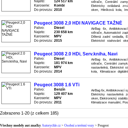
Najeto:
124 517 km
stěrače, Centrální zam
Karoserie:
Kombi
Elektricky ovládaná zrcá
Do provozu:
2010
oken, Hliníková kola, Imo
Palubní počítač, Parkovací
Peugeot 3008 2,0 HDI NAVIGACE TAŽNÉ
Palivo:
Diesel
AirBag 6x, Antiblokova
Najeto:
230 658 km
stěrače, Automatické zapí
Karoserie:
MPV
Dělená zadní sedadla, El
Do provozu:
2015
Elektrické stahování ok
Imobilizér, Klimatizace manu
Peugeot 3008 2.0 HDi, Serv.kniha, Navi
Palivo:
Diesel
AirBag 6x, Antiblokova
Najeto:
181 974 km
stěrače, Centrální zamyk
Karoserie:
MPV
nastavitelná, Elektrické 
Do provozu:
2014
kola, Klimatizace digitál
Pohon přední, Protiskluzo
Peugeot 3008 1.6 VTi
Palivo:
Benzín
AirBag 6x, Antiblokovací 
Najeto:
129 407 km
Elektricky nastavitelná z
Karoserie:
MPV
oken, Elektronický stabili
Do provozu:
2011
Klimatizace manuální, Pos
Převodovka manuální, Rá .
Zobrazeno 1-20 (z celkem 185)
Všechny modely aut značky
Autorychle.cz
>
Osobní a terénní vozy
>
Peugeot