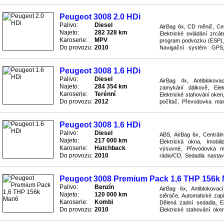
systém ASR, Rychlostní st
Peugeot 3008 2.0 HDi
Palivo:
Diesel
AirBag 6x, CD měnič, Cent
Najeto:
282 328 km
Elektrické ovládání zrcáte
Karoserie:
MPV
program podvozku (ESP), H
Do provozu:
2010
Navigační systém GPS,
systém (ABS), Protiskluzov
Peugeot 3008 1.6 HDi
Palivo:
Diesel
AirBag 4x, Antiblokov
Najeto:
284 354 km
zamykání dálkově, Elekt
Karoserie:
Terénní
Elektrické stahování oken,
Do provozu:
2012
počítač, Převodovka man
mlhovky, Tempomat, Volant 
Peugeot 3008 1.6 HDi
Palivo:
Diesel
ABS, AirBag 6x, Centráln
Najeto:
217 000 km
Elektrická okna, Imobili
Karoserie:
Hatchback
výsuvné, Převodovka ma
Do provozu:
2010
rádio/CD, Sedadla nastav
Servo, Stabilizace podvozk
Peugeot 3008 Premium Pack 1,6 THP 156k
Palivo:
Benzín
AirBag 6x, Antiblokova
Najeto:
120 000 km
stěrače, Automatické zapí
Karoserie:
Kombi
Dělená zadní sedadla, El
Do provozu:
2010
Elektrické stahování oken
couvání, Klimatizace digitáln