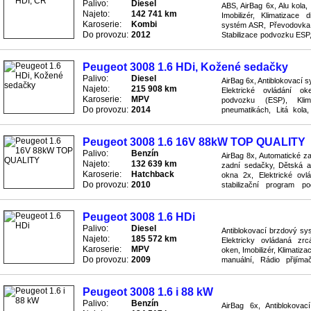
Palivo:
Diesel
ABS, AirBag 6x, Alu kola,
Najeto:
142 741 km
Imobilizér, Klimatizace d
Karoserie:
Kombi
systém ASR, Převodovka 
Do provozu:
2012
Stabilizace podvozku ESP,
mlhovky, Světla xenonové,
Peugeot 3008 1.6 HDi, Kožené sedačky
Palivo:
Diesel
AirBag 6x, Antiblokovací 
Najeto:
215 908 km
Elektrické ovládání oke
Karoserie:
MPV
podvozku (ESP), Klima
Do provozu:
2014
pneumatikách, Litá kola
řízení, Protiskluzový syst
Peugeot 3008 1.6 16V 88kW TOP QUALITY
Palivo:
Benzín
AirBag 8x, Automatické za
Najeto:
132 639 km
zadní sedačky, Dětská au
Karoserie:
Hatchback
okna 2x, Elektrické ovlá
Do provozu:
2010
stabilizační program po
manuální, Kola z lehkých sli
Peugeot 3008 1.6 HDi
Palivo:
Diesel
Antiblokovací brzdový sy
Najeto:
185 572 km
Elektricky ovládaná zrcá
Karoserie:
MPV
oken, Imobilizér, Klimatiz
Do provozu:
2009
manuální, Rádio přijíma
panoramatická, Světla příd
Peugeot 3008 1.6 i 88 kW
Palivo:
Benzín
AirBag 6x, Antiblokova