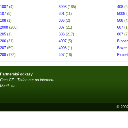
1007
(4)
3008
(185)
408
(2
107
(9)
301
(11)
5008
(
108
(1)
306
(2)
508
(4
2008
(286)
307
(21)
607
(1
205
(1)
308
(217)
807
(2
206
(31)
4007
(5)
Bippe
207
(59)
4008
(1)
Boxer
208
(172)
407
(16)
Exper
Partnerské odkazy
Cars.CZ - Tisíce aut na internetu
Deník.cz
© 2002