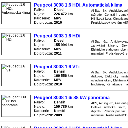
Peugeot 3008 1.6 HDi, Automatická klima
Palivo:
Diesel
AirBag 6x, Antiblokova
Najeto:
226 472 km
stěrače, Centrální zamyk
Karoserie:
MPV
Hliníková kola, Klimatizac
Do provozu:
2010
Protiskluzový systém ASR
Senzor nahuštění pneumatik
Peugeot 3008 1.6 HDi
Palivo:
Diesel
AirBag 6x, Antiblokov
Najeto:
155 994 km
zamykání klíčem, Elekt
Karoserie:
MPV
Elektrické stahování oken 
Do provozu:
2011
manuální, Protiskluzový 
rádio/CD, Stabilizace podv
Peugeot 3008 1.6 VTi
Palivo:
Benzín
AirBag 6x, Antiblokova
Najeto:
160 556 km
dálkově, Elektricky nasta
Karoserie:
MPV
ovládání oken, Elektronic
Do provozu:
2010
Imobilizér, Klimatizace m
řízení, Protiskluzový syst
Peugeot 3008 1.6i 88 kW panorama
Palivo:
Benzín
ABS, AirBag 6x, Asistent-
Najeto:
159 786 km
Dětská sedačka Isofix, E
Karoserie:
Kombi
digitální, Palubní počíta
Do provozu:
2009
manuální, Rádio rádio/CD
zadní - dělená, Senzor dešt