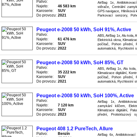
Palivo:
AirBag 1x, Antiblokova
Najeto:
46 583 km
stěrače, Centrální zamyk
Karoserie:
SUV
GPS navigace, Hliníková ko
Do provozu:
2021
Parkovací senzory, Poh
Převodovka automatická, R
Peugeot e-2008 50 kWh, SoH 91%, Active
Palivo:
ABS, AirBag 1x, Alu kola, 
Najeto:
61 476 km
Elektrická okna, Klimatizac
Karoserie:
SUV
počítač, Pohon přední, 
Do provozu:
2022
automatická, Rychlostní s
podvozku ESP, Tempomat, 
Peugeot e-2008 50 kWh, SoH 85%, GT
Palivo:
ABS, AirBag 1x, Alu kola,
Najeto:
35 222 km
Klimatizace digitální, Kon
Karoserie:
SUV
počítač, Pohon přední, 
Do provozu:
2021
automatická, Rychlostní s
Senzor deště, Servo, Skla t
Peugeot e-2008 50 kWh, SoH 100%, Active
Palivo:
AirBag 1x, Antiblokov
Najeto:
7 120 km
zamykání klíčem, Elektr
Karoserie:
SUV
Klimatizace digitální, Pa
Do provozu:
2023
přední, Protiskluzový 
Rychlostní stupně, Rádio p
Peugeot 408 1.2 PureTech, Allure
Palivo:
Benzín
AirBag 6x, Antiblokovac