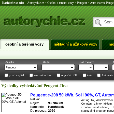
Nacházíte se zde:
Autorychle.cz
>
Osobní a terénní vozy
>
Peugeot
>
Auto inzerce Peugeo
osobní a terénní vozy
nákladní a užitkové vozy
mo
Značka
Model
Rok výroby
první majitel
servisní knížka
odpočet DPH
4x4
Automatic
Výsledky vyhledávání Peugeot Jina
Peugeot e-208 50 kWh, SoH 90%, GT, Auto
Palivo:
AirBag 6x, Antiblokovac
Najeto:
93 784 km
Centrální zámek klíčem, 
Karoserie:
Hatchback
zrcátka nastavitelná, E
Do provozu:
2020
stabilizační program podvo