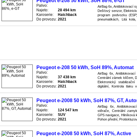
Peugeot e-208 50 kWh, SoH 86%, e-GT
Palivo:
AirBag 6x, Antiblokovací 
Najeto:
28 494 km
Dešťový senzor, Elektrické
Karoserie:
Hatchback
program podvozku (ESP), 
Do provozu:
2021
pneumatikách, Litá kola
řízení, Protiskluzový systé
Peugeot e-208 50 kWh, SoH 89%, Automat
Palivo:
AirBag 6x, Antiblokovac
Najeto:
37 438 km
Centrální zámek klíčem, D
Karoserie:
Hatchback
Elektronický stabilizač
Do provozu:
2021
digitální, Kontrola tlaku
Parkovací asistent, Pohon 
Peugeot e-2008 50 kWh, SoH 87%, GT, Aut
Palivo:
AirBag 6x, Antiblokova
Najeto:
124 547 km
stěrače, Centrální zamyk
Karoserie:
SUV
GPS navigace, Hliníková ko
Do provozu:
2021
Pohon přední, Protiskluz
Rychlostní stupně, Rádio př
Peugeot e-2008 50 kWh, SoH 87%, Active