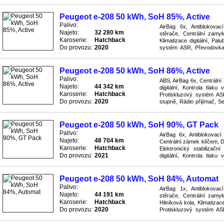
tlaku v pneumatikách, Litá 
Peugeot e-208 50 kWh, SoH 85%, Active
Palivo:
AirBag 6x, Antiblokova
Najeto:
32 280 km
stěrače, Centrální zamyk
Karoserie:
Hatchback
Klimatizace digitální, Pal
Do provozu:
2020
systém ASR, Převodovka 
přijímač, Senzor nahuštění
Peugeot e-208 50 kWh, SoH 86%, Active
Palivo:
ABS, AirBag 6x, Centrální 
Najeto:
44 342 km
digitální, Kontrola tlaku
Karoserie:
Hatchback
Protiskluzový systém AS
Do provozu:
2020
stupně, Rádio přijímač, S
ESP, Tempomat, Volant mult
Peugeot e-208 50 kWh, SoH 90%, GT Pack
Palivo:
AirBag 6x, Antiblokovac
Najeto:
48 704 km
Centrální zámek klíčem, D
Karoserie:
Hatchback
Elektronický stabilizač
Do provozu:
2021
digitální, Kontrola tlaku
Pohon přední, Posilovač říz
Peugeot e-208 50 kWh, SoH 84%, Automat
Palivo:
AirBag 1x, Antiblokova
Najeto:
44 191 km
stěrače, Centrální zamyk
Karoserie:
Hatchback
Hliníková kola, Klimatizac
Do provozu:
2020
Protiskluzový systém AS
stupně, Rádio přijímač, Stab