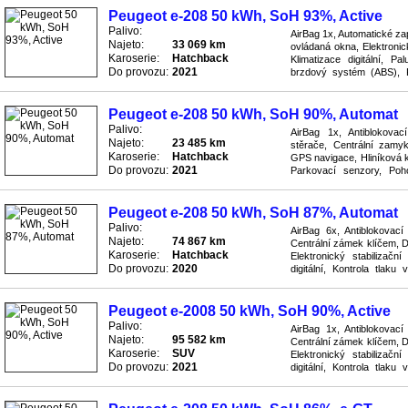
Peugeot e-208 50 kWh, SoH 93%, Active
Palivo:
AirBag 1x, Automatické zap
Najeto:
33 069 km
ovládaná okna, Elektronic
Karoserie:
Hatchback
Klimatizace digitální, P
Do provozu:
2021
brzdový systém (ABS), 
automatická, Rychlostní st
Peugeot e-208 50 kWh, SoH 90%, Automat
Palivo:
AirBag 1x, Antiblokova
Najeto:
23 485 km
stěrače, Centrální zamyk
Karoserie:
Hatchback
GPS navigace, Hliníková ko
Do provozu:
2021
Parkovací senzory, Poh
Převodovka automatická, R
Peugeot e-208 50 kWh, SoH 87%, Automat
Palivo:
AirBag 6x, Antiblokovac
Najeto:
74 867 km
Centrální zámek klíčem, D
Karoserie:
Hatchback
Elektronický stabilizač
Do provozu:
2020
digitální, Kontrola tlaku
Pohon přední, Posilovač říz
Peugeot e-2008 50 kWh, SoH 90%, Active
Palivo:
AirBag 1x, Antiblokovac
Najeto:
95 582 km
Centrální zámek klíčem, D
Karoserie:
SUV
Elektronický stabilizač
Do provozu:
2021
digitální, Kontrola tlaku
Parkovací asistent, Pohon 