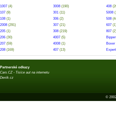
1007
(4)
3008
(190)
408
(2
107
(9)
301
(11)
5008
(
108
(1)
306
(2)
508
(4
2008
(291)
307
(21)
607
(1
205
(1)
308
(219)
807
(2
206
(30)
4007
(5)
Bippe
207
(59)
4008
(1)
Boxer
208
(169)
407
(13)
Exper
Partnerské odkazy
Cars.CZ - Tisíce aut na internetu
Deník.cz
© 2002