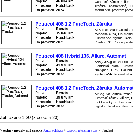
Najeto:
46 004 km
Centrální zámek klíčem, 
Karoserie:
Hatchback
zrcátka nastavitelná, E
Do provozu:
2024
stabilizační program podvo
tlaku v pneumatikách, Litá 
Peugeot 408 1.2 PureTech, Záruka
Palivo:
Benzín
AirBag 8x, Automatické zap
Najeto:
35 846 km
ovládaná okna, Elektronic
Karoserie:
Hatchback
Klimatizace digitální, Kol
Do provozu:
2025
Palubní PC, Pohon přední
Protiskluzový systém ASR,
Peugeot 408 Hybrid 136, Allure, Automat
Palivo:
Benzín
ABS, AirBag 8x, Alu kola, 
Najeto:
41 920 km
Elektrická okna, Klimati
Karoserie:
Hatchback
Navigace GPS, Palubní 
Do provozu:
2024
systém ASR, Převodovka a
přijímač, Senzor deště, Ser
Peugeot 408 1.2 PureTech, Záruka, Automa
Palivo:
Benzín
AirBag 6x, Antiblokovac
Najeto:
39 878 km
Centrální zámek klíčem, D
Karoserie:
Hatchback
Elektronický stabilizač
Do provozu:
2024
digitální, Kontrola tlaku
Parkovací asistent, Pohon 
Zobrazeno 1-20 (z celkem 20)
Všechny modely aut značky
Autorychle.cz
>
Osobní a terénní vozy
>
Peugeot