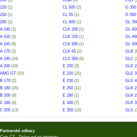
220
(1)
CL 500
(2)
G 35
250
(1)
CL 55
(1)
G 50
280
(1)
CL 600
(1)
GL 3
A 140
(1)
CLK 200
(1)
GL 4
A 150
(3)
CLK 320
(1)
GL 4
A 160
(8)
CLK 500
(1)
GL 5
A 170
(2)
CLK 55
(2)
GLB
(
A 180
(24)
CLS 350
(6)
GLC
(
A 200
(10)
E 200
(3)
GLE 
AMG GT
(10)
E 220
(25)
GLE 
B 170
(2)
E 230
(1)
GLE 
B 180
(20)
E 250
(11)
GLK 
B 200
(9)
E 280
(1)
GLK 
C 180
(6)
E 300
(7)
GLK 
C 200
(13)
E 350
(10)
GLS
(
Partnerské odkazy
Cars.CZ - Tisíce aut na internetu