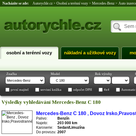
Nacházíte se zde:
Autorychle.cz
>
Osobní a terénní vozy
>
Mercedes-Benz
>
Auto inzer
osobní a terénní vozy
nákladní a užitkové vozy
mo
Značka
Model
Rok výroby
první majitel
servisní knížka
odpočet DPH
4x4
Automatic
Výsledky vyhledávání Mercedes-Benz C 180
Mercedes-Benz C 180 , Dovoz Irsko,Pravos
Palivo:
Benzín
Najeto:
203 000 km
Karoserie:
Sedan/Limuzína
Do provozu:
2007