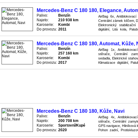
Mercedes-Benz C 180 180, Elegance, Autom
Palivo:
Benzín
AirBag 6x, Antiblokovac
Najeto:
210 938 km
Centrální zámek klíčem, D
Karoserie:
Kombi
Elektronický stabilizač
Do provozu:
2011
digitální, Litá kola, Pal
Protiskluzový systém ASR,
Mercedes-Benz C 180 180, Automat, Kůže, 
Palivo:
Benzín
AirBag 1x, Antiblokova
Najeto:
257 160 km
stěrače, Centrální zamy
Karoserie:
Kombi
sedadla, Elektrické staho
Do provozu:
2017
Klimatizace digitální, Pa
systém ASR, Převodovka a
Mercedes-Benz C 180 180, Kůže, Navi
Palivo:
Benzín
AirBag 4x, Antiblokova
Najeto:
200 708 km
stěrače, Centrální zamyk
Karoserie:
Sportovní/Kupé
GPS navigace, Hliníková ko
Do provozu:
2020
Pohon zadní, Protiskluz
Rádio přijímač, Senzor nah