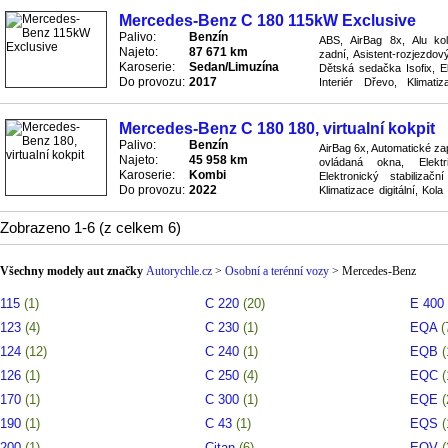
Mercedes-Benz C 180 115kW Exclusive
Palivo:
Benzín
ABS, AirBag 8x, Alu kola
Najeto:
87 671 km
zadní, Asistent-rozjezdov
Karoserie:
Sedan/Limuzína
Dětská sedačka Isofix, El
Do provozu:
2017
Interiér Dřevo, Klimatiz
Kontrola tlaku v pneu, Navi
Mercedes-Benz C 180 180, virtualní kokpit
Palivo:
Benzín
AirBag 6x, Automatické zap
Najeto:
45 958 km
ovládaná okna, Elektr
Karoserie:
Kombi
Elektronický stabiliza
Do provozu:
2022
Klimatizace digitální, Kol
Palubní PC, Pohon zadní, P
Zobrazeno 1-6 (z celkem 6)
Všechny modely aut značky
Autorychle.cz
>
Osobní a terénní vozy
>
Mercedes-Benz
115
(1)
C 220
(20)
E 400
123
(4)
C 230
(1)
EQA
(
124
(12)
C 240
(1)
EQB
(
126
(1)
C 250
(4)
EQC
(
170
(1)
C 300
(1)
EQE
(
190
(1)
C 43
(1)
EQS
(
200
(1)
Citan
(6)
EQV
(