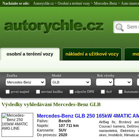
Nacházíte se zde:
Autorychle.cz
>
Osobní a terénní vozy
>
Mercedes-Benz
>
Auto inzer
osobní a terénní vozy
nákladní a užitkové vozy
mo
Značka
Model
Rok výroby
první majitel
servisní knížka
odpočet DPH
4x4
Automatic
Výsledky vyhledávání Mercedes-Benz GLB
Mercedes-Benz GLB 250 165kW 4MATIC A
Palivo:
Benzín
AirBag 8x, Brzdový asi
Najeto:
107 711 km
Couvací kamera, Dešťový 
Karoserie:
SUV
nastavitelná, Elektricky 
Do provozu:
2020
oken, Imobilizér, Klimatiza