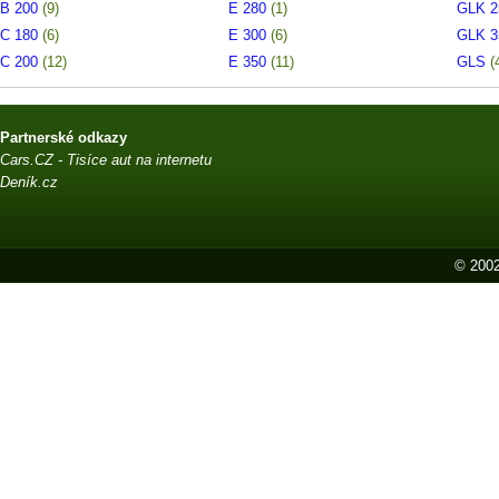
B 200
(9)
E 280
(1)
GLK 
C 180
(6)
E 300
(6)
GLK 
C 200
(12)
E 350
(11)
GLS
(
Partnerské odkazy
Cars.CZ - Tisíce aut na internetu
Deník.cz
© 2002