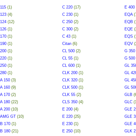
115
(1)
C 220
(17)
E 400
123
(4)
C 230
(1)
EQA
(
124
(12)
C 250
(2)
EQB
(
126
(1)
C 300
(2)
EQE
(
170
(1)
C 43
(1)
EQS
(
190
(1)
Citan
(6)
EQV
(
200
(1)
CL 500
(2)
G 35
220
(1)
CL 55
(1)
G 50
250
(1)
CL 600
(1)
GL 3
280
(1)
CLK 200
(1)
GL 4
A 150
(3)
CLK 320
(1)
GL 4
A 160
(9)
CLK 500
(1)
GL 5
A 170
(2)
CLK 55
(2)
GLB
(
A 180
(22)
CLS 350
(4)
GLC
(
A 200
(10)
E 200
(4)
GLE 
AMG GT
(10)
E 220
(25)
GLE 
B 170
(1)
E 230
(1)
GLE 
B 180
(21)
E 250
(10)
GLK 