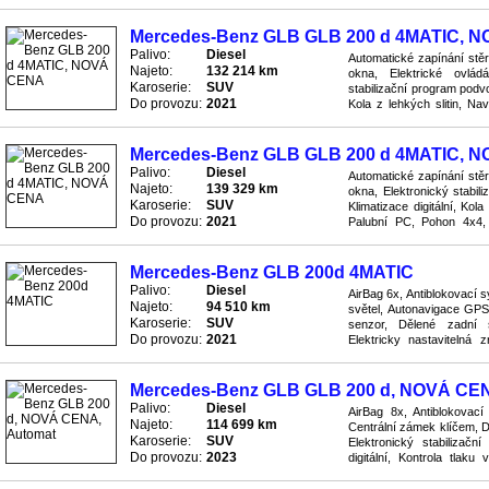
Kožené potahy kůže, Litá k
Mercedes-Benz GLB GLB 200 d 4MATIC, 
Palivo:
Diesel
Automatické zapínání stěr
Najeto:
132 214 km
okna, Elektrické ovládá
Karoserie:
SUV
stabilizační program podvo
Do provozu:
2021
Kola z lehkých slitin, N
4x4, Protiblokovací brzdov
Mercedes-Benz GLB GLB 200 d 4MATIC, 
Palivo:
Diesel
Automatické zapínání stěr
Najeto:
139 329 km
okna, Elektronický stabi
Karoserie:
SUV
Klimatizace digitální, Kol
Do provozu:
2021
Palubní PC, Pohon 4x4, 
Protiskluzový systém ASR,
Mercedes-Benz GLB 200d 4MATIC
Palivo:
Diesel
AirBag 6x, Antiblokovací 
Najeto:
94 510 km
světel, Autonavigace GPS
Karoserie:
SUV
senzor, Dělené zadní 
Do provozu:
2021
Elektricky nastavitelná z
oken, Elektronický stabiliz
Mercedes-Benz GLB GLB 200 d, NOVÁ CEN
Palivo:
Diesel
AirBag 8x, Antiblokovac
Najeto:
114 699 km
Centrální zámek klíčem, D
Karoserie:
SUV
Elektronický stabilizač
Do provozu:
2023
digitální, Kontrola tlaku
Pohon přední, Posilovač říz