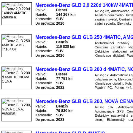
Mercedes-Benz GLB 2,0 220d 140kW 4MATI
Palivo:
Diesel
AirBag 8x, Antiblokovací 
Najeto:
144 267 km
Asistent-nouzového bržd
Karoserie:
SUV
zapínání světel, Centráln
Do provozu:
2020
zadní sedadla, Elektricky 
stahování oken, GPS navig
Mercedes-Benz GLB GLB 250 4MATIC, AMG 
Palivo:
Benzín
Antiblokovací brzdový
Najeto:
110 838 km
Centrální zamykání klíč
Karoserie:
SUV
Elektrické stahování 
Do provozu:
2020
Klimatizace digitální, Pa
systém ASR, Převodovka au
Mercedes-Benz GLB GLB 200 d 4MATIC, 
Palivo:
Diesel
AirBag 1x, Automatické zap
Najeto:
77 751 km
ovládaná okna, Elektronic
Karoserie:
SUV
Klimatizace digitální, Kol
Do provozu:
2022
Palubní PC, Pohon 4x4, 
Protiskluzový systém ASR, 
Mercedes-Benz GLB GLB 200, NOVÁ CENA
Palivo:
Benzín
AirBag 10x, Antibloko
Najeto:
79 830 km
Autonavigace GPS, Cent
Karoserie:
SUV
Elektricky nastavitelná z
Do provozu:
2023
oken, Elektronický st
Klimatizace digitální, Kontr