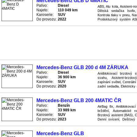
Mercedes-Benz GLB D 4MATIC
Palivo:
Diesel
ABS, Alu kola, Asistent-n
Najeto:
110 049 km
Dětská sedačka Isofix,
Karoserie:
SUV
Kontrola tlaku v pneu, Na
Do provozu:
2022
Protiskluzový systém AS
Bluetooth, Rychlostní stupn
Mercedes-Benz GLB 200 d 4M ZÁRUKA
Palivo:
Diesel
Antiblokovací brzdový s
Najeto:
36 900 km
svahu, Asistent-brzdov
Karoserie:
SUV
zapínání světel, Centráln
Do provozu:
2020
zadní sedadla, Elektricky 
zrcátka nastavitelná, Elekt
Mercedes-Benz GLB 200 4MATIC ČR
Palivo:
Benzín
AirBag 8x, Antiblokovac
Najeto:
33 989 km
brždění, Automatické r
Karoserie:
SUV
Brzdový asistent (BAS), 
Do provozu:
2023
Denní svícení, Dešťový 
autosedačka Isofix, Elektri
Mercedes-Benz GLB