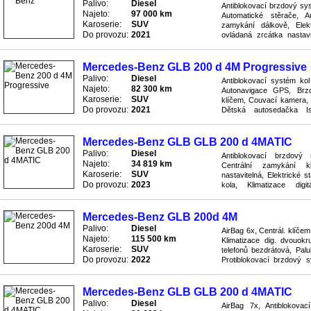
Palivo:
Diesel
Antiblokovací brzdový sy
Najeto:
97 000 km
Automatické stěrače, Au
Karoserie:
SUV
zamykání dálkově, Elekt
Do provozu:
2021
ovládaná zrcátka nastav
navigace, Hliníková kola, 
Mercedes-Benz GLB 200 d 4M Progressive
Palivo:
Diesel
Antiblokovací systém kol
Najeto:
82 300 km
Autonavigace GPS, Brzd
Karoserie:
SUV
klíčem, Couvací kamera,
Do provozu:
2021
Dětská autosedačka Iso
nastavitelná, Elektricky seř
Mercedes-Benz GLB GLB 200 d 4MATIC
Palivo:
Diesel
Antiblokovací brzdový
Najeto:
34 819 km
Centrální zamykání kl
Karoserie:
SUV
nastavitelná, Elektrické 
Do provozu:
2023
kola, Klimatizace dig
Protiskluzový systém ASR,
Mercedes-Benz GLB 200d 4M
Palivo:
Diesel
AirBag 6x, Centrál. klíčem
Najeto:
115 500 km
Klimatizace dig. dvouokr
Karoserie:
SUV
telefonů bezdrátová, Pa
Do provozu:
2022
Protiblokovací brzdový 
Rychlostní stupně 8x, Servo
Mercedes-Benz GLB GLB 200 d 4MATIC
Palivo:
Diesel
AirBag 7x, Antiblokova