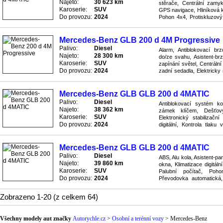
Najeto:
30 623 km
stěrače, Centrální zamyk
Karoserie:
SUV
GPS navigace, Hliníková ko
Do provozu:
2024
Pohon 4x4, Protiskluzov
Rychlostní stupně 8x, Rádio
Mercedes-Benz GLB 200 d 4M Progressive
Palivo:
Diesel
Alarm, Antiblokovací br
Najeto:
28 300 km
do/ze svahu, Asistent-br
Karoserie:
SUV
zapínání světel, Centráln
Do provozu:
2024
zadní sedadla, Elektricky 
zrcátka nastavitelná, Elektr
Mercedes-Benz GLB GLB 200 d 4MATIC
Palivo:
Diesel
Antiblokovací systém ko
Najeto:
38 362 km
zámek klíčem, Dešťový
Karoserie:
SUV
Elektronický stabilizač
Do provozu:
2024
digitální, Kontrola tlaku
Pohon 4x4, Posilovač řízen
Mercedes-Benz GLB GLB 200 d 4MATIC
Palivo:
Diesel
ABS, Alu kola, Asistent-pa
Najeto:
39 860 km
okna, Klimatizace digitál
Karoserie:
SUV
Palubní počítač, Poh
Do provozu:
2024
Převodovka automatická,
Sedadla vyhřívaná, Senzor 
Zobrazeno 1-20 (z celkem 64)
Všechny modely aut značky
Autorychle.cz
>
Osobní a terénní vozy
>
Mercedes-Benz