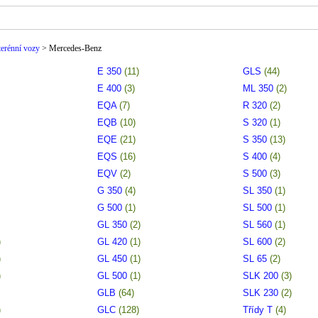
Navigační systém GPS, Ostřikovače ...
terénní vozy
>
Mercedes-Benz
E 350
(11)
GLS
(44)
E 400
(3)
ML 350
(2)
EQA
(7)
R 320
(2)
EQB
(10)
S 320
(1)
EQE
(21)
S 350
(13)
EQS
(16)
S 400
(4)
EQV
(2)
S 500
(3)
G 350
(4)
SL 350
(1)
G 500
(1)
SL 500
(1)
GL 350
(2)
SL 560
(1)
)
GL 420
(1)
SL 600
(2)
)
GL 450
(1)
SL 65
(2)
)
GL 500
(1)
SLK 200
(3)
GLB
(64)
SLK 230
(2)
)
GLC
(128)
Třídy T
(4)