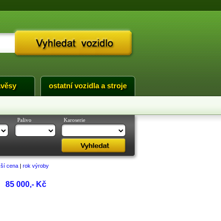
ávěsy
ostatní vozidla a stroje
Palivo
Karoserie
žší cena
|
rok výroby
85 000,- Kč