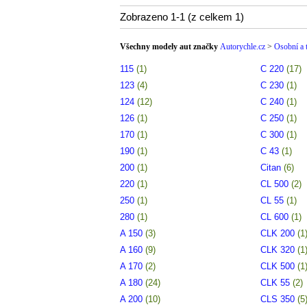
Zobrazeno 1-1 (z celkem 1)
Všechny modely aut značky
Autorychle.cz
>
Osobní a 
115
(1)
C 220
(17)
123
(4)
C 230
(1)
124
(12)
C 240
(1)
126
(1)
C 250
(1)
170
(1)
C 300
(1)
190
(1)
C 43
(1)
200
(1)
Citan
(6)
220
(1)
CL 500
(2)
250
(1)
CL 55
(1)
280
(1)
CL 600
(1)
A 150
(3)
CLK 200
(1
A 160
(9)
CLK 320
(1
A 170
(2)
CLK 500
(1
A 180
(24)
CLK 55
(2)
A 200
(10)
CLS 350
(5