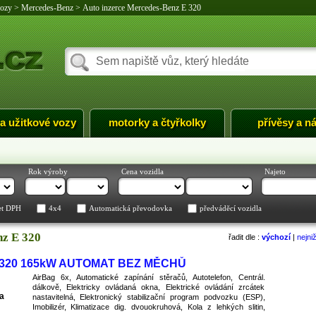
vozy
>
Mercedes-Benz
>
Auto inzerce Mercedes-Benz E 320
 a užitkové vozy
motorky a čtyřkolky
přívěsy a n
Rok výroby
Cena vozidla
Najeto
et DPH
4x4
Automatická převodovka
předváděcí vozidla
nz E 320
řadit dle :
výchozí
|
nejni
E 320 165kW AUTOMAT BEZ MĚCHŮ
AirBag 6x, Automatické zapínání stěračů, Autotelefon, Centrál.
dálkově, Elektricky ovládaná okna, Elektrické ovládání zrcátek
a
nastavitelná, Elektronický stabilizační program podvozku (ESP),
Imobilizér, Klimatizace dig. dvouokruhová, Kola z lehkých slitin,