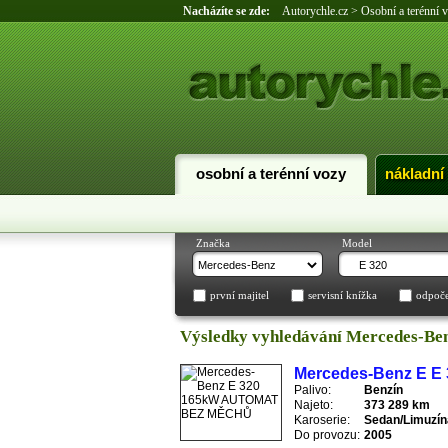
Nacházíte se zde:
Autorychle.cz
>
Osobní a terénní 
osobní a terénní vozy
nákladní
Značka
Model
první majitel
servisní knížka
odpoč
Výsledky vyhledávání Mercedes-Be
Mercedes-Benz E 
Palivo:
Benzín
Najeto:
373 289 km
Karoserie:
Sedan/Limuzín
Do provozu:
2005