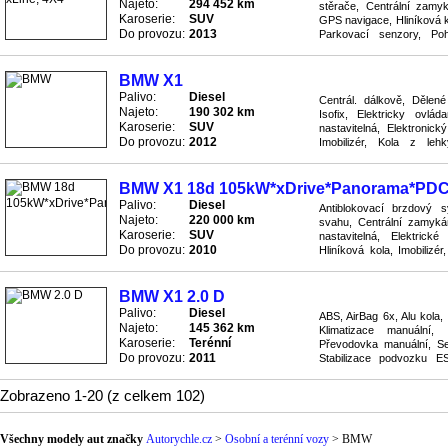
Najeto:
294 452 km
stěrače, Centrální zamyk
Karoserie:
SUV
GPS navigace, Hliníková ko
Do provozu:
2013
Parkovací senzory, Po
Převodovka automatická, R
BMW X1
Palivo:
Diesel
Centrál. dálkově, Dělen
Najeto:
190 302 km
Isofix, Elektricky ovlá
Karoserie:
SUV
nastavitelná, Elektronic
Do provozu:
2012
Imobilizér, Kola z leh
Protiblokovací brzdový sys
BMW X1 18d 105kW*xDrive*Panorama*PDC
Palivo:
Diesel
Antiblokovací brzdový s
Najeto:
220 000 km
svahu, Centrální zamykán
Karoserie:
SUV
nastavitelná, Elektric
Do provozu:
2010
Hliníková kola, Imobilizé
počítač, Parkovací senzor
BMW X1 2.0 D
Palivo:
Diesel
ABS, AirBag 6x, Alu kola,
Najeto:
145 362 km
Klimatizace manuální, 
Karoserie:
Terénní
Převodovka manuální, Se
Do provozu:
2011
Stabilizace podvozku ES
Světla přídavná mlhovky, T
Zobrazeno 1-20 (z celkem 102)
Všechny modely aut značky
Autorychle.cz
>
Osobní a terénní vozy
>
BMW