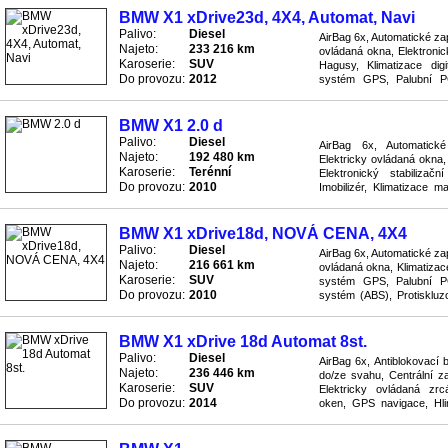
BMW X1 xDrive23d, 4X4, Automat, Navi
Palivo:
Diesel
AirBag 6x, Automatické zap
Najeto:
233 216 km
ovládaná okna, Elektronic
Karoserie:
SUV
Hagusy, Klimatizace digi
Do provozu:
2012
systém GPS, Palubní PC
systém (ABS), Protiskluzo
BMW X1 2.0 d
Palivo:
Diesel
AirBag 6x, Automatické
Najeto:
192 480 km
Elektricky ovládaná okna, 
Karoserie:
Terénní
Elektronický stabiliza
Do provozu:
2010
Imobilizér, Klimatizace m
systém GPS, Ostřikovače p
BMW X1 xDrive18d, NOVÁ CENA, 4X4
Palivo:
Diesel
AirBag 6x, Automatické zap
Najeto:
216 661 km
ovládaná okna, Klimatizace 
Karoserie:
SUV
systém GPS, Palubní PC
Do provozu:
2010
systém (ABS), Protisklu
Rádio přijímač, Senzory pro
BMW X1 xDrive 18d Automat 8st.
Palivo:
Diesel
AirBag 6x, Antiblokovací 
Najeto:
236 446 km
do/ze svahu, Centrální z
Karoserie:
SUV
Elektricky ovládaná zrcá
Do provozu:
2014
oken, GPS navigace, Hliní
Parkovací senzory zadní, 