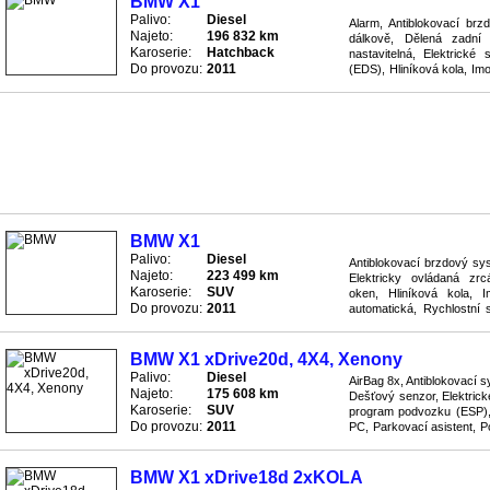
BMW X1
Palivo:
Diesel
Alarm, Antiblokovací br
Najeto:
196 832 km
dálkově, Dělená zadní 
Karoserie:
Hatchback
nastavitelná, Elektrické 
Do provozu:
2011
(EDS), Hliníková kola, Imo
Palubní počítač, Protiskluz
BMW X1
Palivo:
Diesel
Antiblokovací brzdový sy
Najeto:
223 499 km
Elektricky ovládaná zrcá
Karoserie:
SUV
oken, Hliníková kola, I
Do provozu:
2011
automatická, Rychlostní 
dítě Isofix, Stabilizace po
BMW X1 xDrive20d, 4X4, Xenony
Palivo:
Diesel
AirBag 8x, Antiblokovací 
Najeto:
175 608 km
Dešťový senzor, Elektrické
Karoserie:
SUV
program podvozku (ESP), K
Do provozu:
2011
PC, Parkovací asistent, P
systém ASR, Rychlostní ..
BMW X1 xDrive18d 2xKOLA