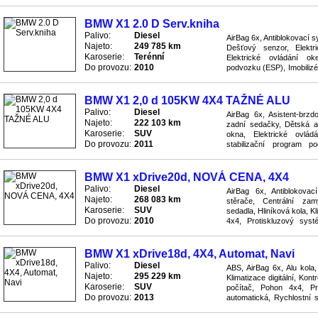
Imobilizér, Klimatizace digi
BMW X1 2.0 D Serv.kniha
Palivo:
Diesel
AirBag 6x, Antiblokovací 
Najeto:
249 785 km
Dešťový senzor, Elektri
Karoserie:
Terénní
Elektrické ovládání oke
Do provozu:
2010
podvozku (ESP), Imobilizér
PC, Pohon 4x4, Posilovač ří
BMW X1 2,0 d 105KW 4X4 TAŽNÉ ALU
Palivo:
Diesel
AirBag 6x, Asistent-brzd
Najeto:
222 103 km
zadní sedačky, Dětská au
Karoserie:
SUV
okna, Elektrické ovládá
Do provozu:
2011
stabilizační program po
Klimatizace manuální, Kola z
BMW X1 xDrive20d, NOVÁ CENA, 4X4
Palivo:
Diesel
AirBag 6x, Antiblokova
Najeto:
268 083 km
stěrače, Centrální zamy
Karoserie:
SUV
sedadla, Hliníková kola, Kl
Do provozu:
2010
4x4, Protiskluzový sys
přijímač, Sedačky s vyhřívá
BMW X1 xDrive18d, 4X4, Automat, Navi
Palivo:
Diesel
ABS, AirBag 6x, Alu kola,
Najeto:
295 229 km
Klimatizace digitální, Kon
Karoserie:
SUV
počítač, Pohon 4x4, P
Do provozu:
2013
automatická, Rychlostní s
Servo, Skla tónovaná, Stabi