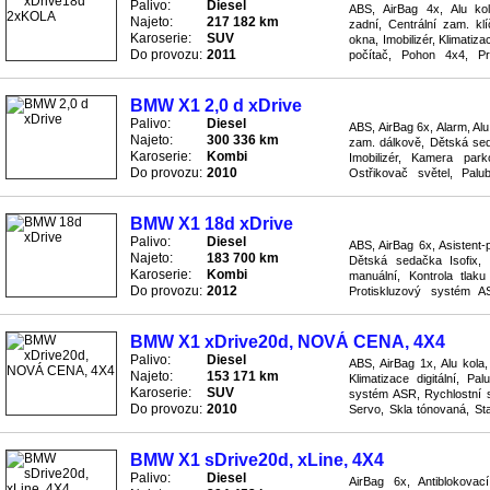
Palivo:
Diesel
ABS, AirBag 4x, Alu kola
Najeto:
217 182 km
zadní, Centrální zam. kl
Karoserie:
SUV
okna, Imobilizér, Klimatiza
Do provozu:
2011
počítač, Pohon 4x4, P
automatická, Rádio rádio/C
BMW X1 2,0 d xDrive
Palivo:
Diesel
ABS, AirBag 6x, Alarm, Alu
Najeto:
300 336 km
zam. dálkově, Dětská seda
Karoserie:
Kombi
Imobilizér, Kamera park
Do provozu:
2010
Ostřikovač světel, Palu
systém ASR, Převodovka a
BMW X1 18d xDrive
Palivo:
Diesel
ABS, AirBag 6x, Asistent-
Najeto:
183 700 km
Dětská sedačka Isofix, E
Karoserie:
Kombi
manuální, Kontrola tlak
Do provozu:
2012
Protiskluzový systém A
Bluetooth, Rádio rádio/CD,
BMW X1 xDrive20d, NOVÁ CENA, 4X4
Palivo:
Diesel
ABS, AirBag 1x, Alu kola,
Najeto:
153 171 km
Klimatizace digitální, Pa
Karoserie:
SUV
systém ASR, Rychlostní s
Do provozu:
2010
Servo, Skla tónovaná, St
Zrcátka elektricky nastavite
BMW X1 sDrive20d, xLine, 4X4
Palivo:
Diesel
AirBag 6x, Antiblokova