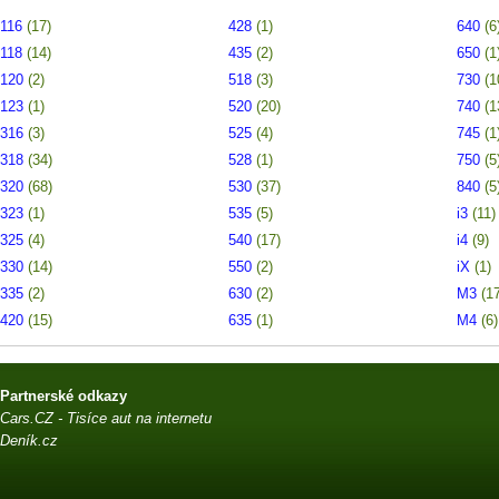
116
(17)
428
(1)
640
(6
118
(14)
435
(2)
650
(1
120
(2)
518
(3)
730
(1
123
(1)
520
(20)
740
(1
316
(3)
525
(4)
745
(1
318
(34)
528
(1)
750
(5
320
(68)
530
(37)
840
(5
323
(1)
535
(5)
i3
(11)
325
(4)
540
(17)
i4
(9)
330
(14)
550
(2)
iX
(1)
335
(2)
630
(2)
M3
(1
420
(15)
635
(1)
M4
(6)
Partnerské odkazy
Cars.CZ - Tisíce aut na internetu
Deník.cz