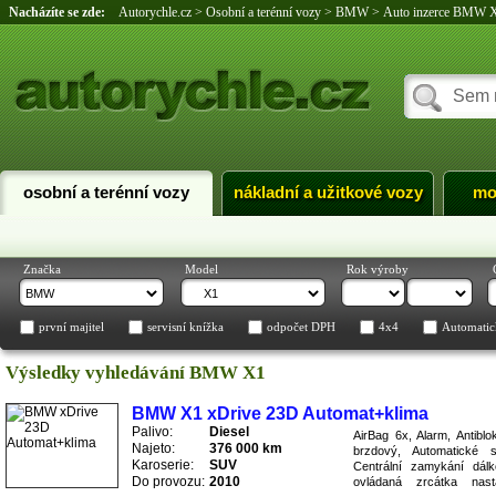
Nacházíte se zde:
Autorychle.cz
>
Osobní a terénní vozy
>
BMW
>
Auto inzerce BMW 
osobní a terénní vozy
nákladní a užitkové vozy
mo
Značka
Model
Rok výroby
první majitel
servisní knížka
odpočet DPH
4x4
Automatic
Výsledky vyhledávání BMW X1
BMW X1 xDrive 23D Automat+klima
Palivo:
Diesel
AirBag 6x, Alarm, Antibl
Najeto:
376 000 km
brzdový, Automatické s
Karoserie:
SUV
Centrální zamykání dálk
Do provozu:
2010
ovládaná zrcátka nasta