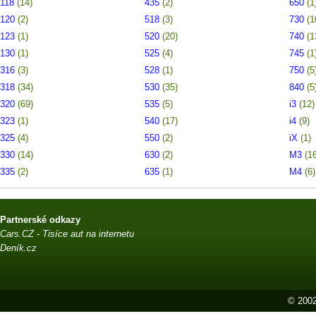
118
(14)
435
(2)
650
(1
120
(2)
518
(3)
730
(1
123
(1)
520
(20)
740
(1
130
(1)
525
(4)
745
(1
316
(3)
528
(1)
750
(5
318
(34)
530
(35)
840
(5
320
(69)
535
(5)
i3
(12)
323
(1)
540
(17)
i4
(9)
325
(4)
550
(2)
iX
(1)
330
(14)
630
(2)
M3
(1
335
(2)
635
(1)
M4
(6)
Partnerské odkazy
Cars.CZ - Tisíce aut na internetu
Deník.cz
© 2002