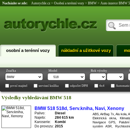
Nacházíte se zde:
Autorychle.cz
>
Osobní a terénní vozy
>
BMW
>
Auto inzerce BMW 
osobní a terénní vozy
nákladní a užitkové vozy
mo
Značka
Model
Rok výroby
první majitel
servisní knížka
odpočet DPH
4x4
Automatic
Výsledky vyhledávání BMW 518
BMW 518 518d, Serv.kniha, Navi, Xenony
Palivo:
Diesel
ABS, AirBag 7x, Alu kola, 
Najeto:
284 615 km
Elektrická okna, Klimati
Karoserie:
Kombi
Navigace GPS, Palubní 
Do provozu:
2015
systém ASR, Rychlostní