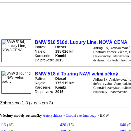
vyhřívaná, Senzor deště, S
BMW 518 518d, Luxury Line, NOVÁ CENA
Palivo:
Diesel
AirBag 8x, Antiblokovac
Najeto:
185 026 km
Centrální zámek klíčem, D
Karoserie:
Kombi
Elektronický stabilizač
Do provozu:
2015
digitální, Kontrola tlaku
Pohon zadní, Posilovač říze
BMW 518 d Touring NAVI velmi pěkný
Palivo:
Diesel
AirBag 8x, Antiblokovací 
Najeto:
175 919 km
do/ze svahu, Automatické
Karoserie:
Kombi
Centrální zamykání dálkov
Do provozu:
2015
Elektricky nastavitelná
nastavitelná, Elektrické sta
Zobrazeno 1-3 (z celkem 3)
Všechny modely aut značky
Autorychle.cz
>
Osobní a terénní vozy
>
BMW
116
(18)
420
(15)
640
(6