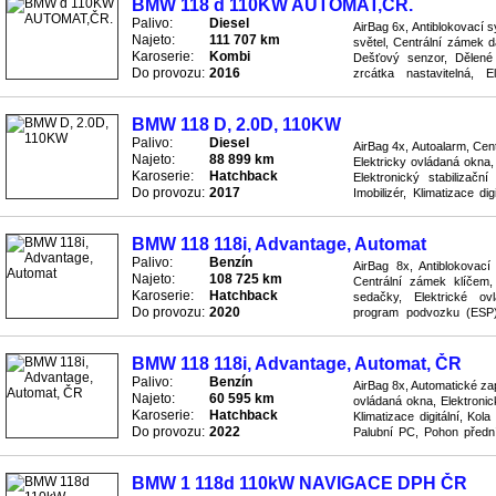
BMW 118 d 110KW AUTOMAT,ČR.
Palivo:
Diesel
AirBag 6x, Antiblokovací 
Najeto:
111 707 km
světel, Centrální zámek 
Karoserie:
Kombi
Dešťový senzor, Dělené 
Do provozu:
2016
zrcátka nastavitelná, E
stabilizační program podvo
BMW 118 D, 2.0D, 110KW
Palivo:
Diesel
AirBag 4x, Autoalarm, Cent
Najeto:
88 899 km
Elektricky ovládaná okna, 
Karoserie:
Hatchback
Elektronický stabilizač
Do provozu:
2017
Imobilizér, Klimatizace di
Podélný posuv sedaček, ..
BMW 118 118i, Advantage, Automat
Palivo:
Benzín
AirBag 8x, Antiblokovac
Najeto:
108 725 km
Centrální zámek klíčem, 
Karoserie:
Hatchback
sedačky, Elektrické ovl
Do provozu:
2020
program podvozku (ESP), 
pneumatikách, Litá kola, P
BMW 118 118i, Advantage, Automat, ČR
Palivo:
Benzín
AirBag 8x, Automatické zap
Najeto:
60 595 km
ovládaná okna, Elektronic
Karoserie:
Hatchback
Klimatizace digitální, Kol
Do provozu:
2022
Palubní PC, Pohon přední
Protiskluzový systém ASR,
BMW 1 118d 110kW NAVIGACE DPH ČR