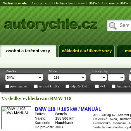
Nacházíte se zde:
Autorychle.cz
>
Osobní a terénní vozy
>
BMW
>
Auto inzerce BMW 
osobní a terénní vozy
nákladní a užitkové vozy
mo
Značka
Model
Rok výroby
první majitel
servisní knížka
odpočet DPH
4x4
Automatic
Výsledky vyhledávání BMW 118
BMW 118 i / 105 kW / MANUÁL
Palivo:
Benzín
ABS, AirBag 6x, Asistent-
Najeto:
155 500 km
Elektrická okna, Klimat
Karoserie:
Hatchback
Převodovka manuální, R
Do provozu:
2007
Sedadla nastavitelná výš