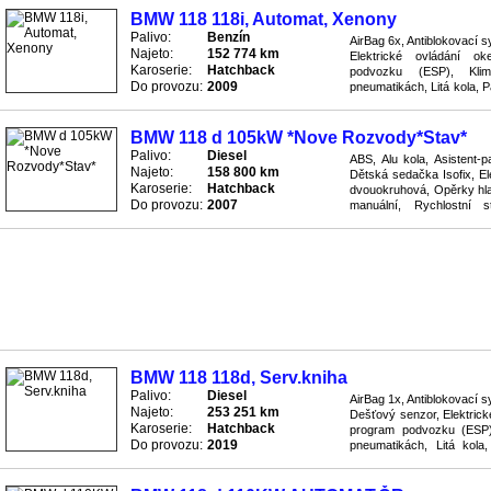
BMW 118 118i, Automat, Xenony
Palivo:
Benzín
AirBag 6x, Antiblokovací 
Najeto:
152 774 km
Elektrické ovládání oke
Karoserie:
Hatchback
podvozku (ESP), Klima
Do provozu:
2009
pneumatikách, Litá kola, P
Protiskluzový systém ASR,
BMW 118 d 105kW *Nove Rozvody*Stav*
Palivo:
Diesel
ABS, Alu kola, Asistent-p
Najeto:
158 800 km
Dětská sedačka Isofix, Ele
Karoserie:
Hatchback
dvouokruhová, Opěrky hla
Do provozu:
2007
manuální, Rychlostní 
nastavitelná výškově, Seda
BMW 118 118d, Serv.kniha
Palivo:
Diesel
AirBag 1x, Antiblokovací 
Najeto:
253 251 km
Dešťový senzor, Elektrické
Karoserie:
Hatchback
program podvozku (ESP), 
Do provozu:
2019
pneumatikách, Litá kola
řízení, Protiskluzový systé