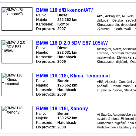
Světla přídavná mlhovky, 
BMW 118 d/Bi-xenon/AT/
Palivo:
Diesel
ABS, AirBag 8x, Alu kola,
Najeto:
222 262 km
dálkově, Dětská sedačka
Karoserie:
Kombi
Klimatizace dig. dvouokru
Do provozu:
2007
výsuvné, Ostřikovač s
automatická, Rádio přijíma
BMW 118 D 2.0 5DV E87 105kW
Palivo:
Diesel
AirBag 8x, Alarm, Antiblo
Najeto:
282 031 km
stěrače, Centrální zamyká
Karoserie:
Hatchback
nastavitelná, Elektrické s
Do provozu:
2009
Klimatizace digitální, O
počítač, Parkovací senzory
BMW 118 118i, Klima, Tempomat
Palivo:
Benzín
ABS, Alu kola, Centrální z
Najeto:
195 562 km
počítač, Pohon zadní, 
Karoserie:
Hatchback
stupně 6x, Servo, Stabili
Do provozu:
2008
BMW 118 118i, Xenony
Palivo:
Benzín
AirBag 6x, Automatické zap
Najeto:
130 252 km
ovládaná okna, Elektronic
Karoserie:
Hatchback
Klimatizace digitální, Kola
Do provozu:
2008
Protiblokovací brzdový s
Rychlostní stupně 6x, ...