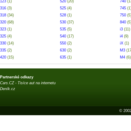
123
(1)
520
(20)
740
(1
316
(3)
525
(4)
745
(1
318
(34)
528
(1)
750
(5
320
(68)
530
(37)
840
(5
323
(1)
535
(5)
i3
(11)
325
(4)
540
(17)
i4
(9)
330
(14)
550
(2)
iX
(1)
335
(2)
630
(2)
M3
(1
420
(15)
635
(1)
M4
(6)
Partnerské odkazy
Cars.CZ - Tisíce aut na internetu
Deník.cz
© 2002