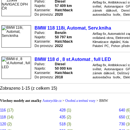
Palivo:
Diesel
AirBag 6x, Antiblokovací 
Najeto:
57 409 km
světel, Autonavigace GP
Karoserie:
Hatchback
zámek dálkově, Denní
Do provozu:
2020
autosedačka Isofix, Elekt
Elektrické ovládání oken, El
BMW 118 118i, Automat, Serv.kniha
Palivo:
Benzín
AirBag 6x, Automatické zap
Najeto:
50 797 km
ovládaná okna, Elektronic
Karoserie:
Hatchback
Klimatizace digitální, Kol
Do provozu:
2022
Palubní PC, Pohon přední
Protiskluzový systém ASR,
BMW 118 d , 8 st.Automat , full LED
Palivo:
Diesel
AirBag 8x, Antiblokovací 
Najeto:
50 000 km
světel, Autonavigace GP
Karoserie:
Hatchback
zámek dálkově, Dešťový 
Do provozu:
2018
autosedačka Isofix, Elekt
Elektrické ovládání oken, E
Zobrazeno 1-15 (z celkem 15)
Všechny modely aut značky
Autorychle.cz
>
Osobní a terénní vozy
>
BMW
116
(17)
428
(1)
640
(6
118
(14)
435
(2)
650
(1
120
(2)
518
(3)
730
(1