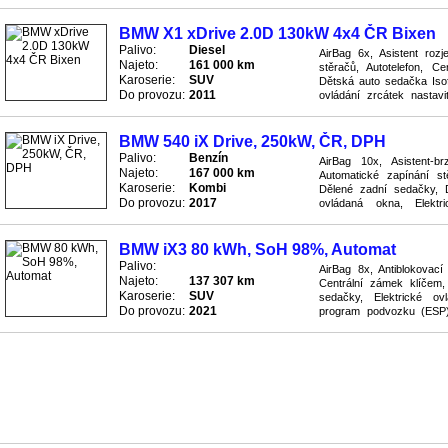
automatická, Rádio rádio/C
BMW X1 xDrive 2.0D 130kW 4x4 ČR Bixen
Palivo:
Diesel
AirBag 6x, Asistent roz
Najeto:
161 000 km
stěračů, Autotelefon, C
Karoserie:
SUV
Dětská auto sedačka Isofi
Do provozu:
2011
ovládání zrcátek nastavit
podvozku (ESP), Hagusy, Im
BMW 540 iX Drive, 250kW, ČR, DPH
Palivo:
Benzín
AirBag 10x, Asistent-br
Najeto:
167 000 km
Automatické zapínání st
Karoserie:
Kombi
Dělené zadní sedačky, D
Do provozu:
2017
ovládaná okna, Elektr
stabilizační program podvo
BMW iX3 80 kWh, SoH 98%, Automat
Palivo:
AirBag 8x, Antiblokovac
Najeto:
137 307 km
Centrální zámek klíčem, 
Karoserie:
SUV
sedačky, Elektrické ovl
Do provozu:
2021
program podvozku (ESP), 
pneumatikách, Litá kola, P