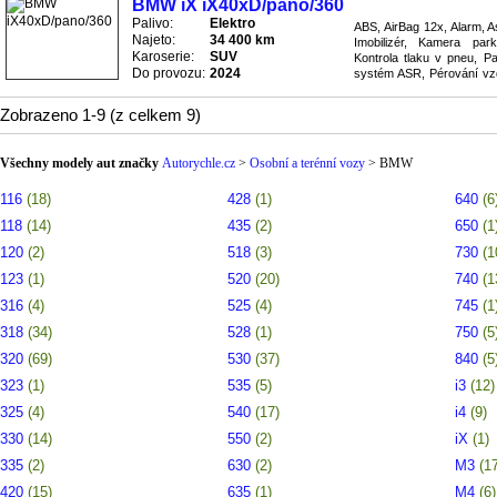
BMW iX iX40xD/pano/360
Palivo:
Elektro
ABS, AirBag 12x, Alarm, A
Najeto:
34 400 km
Imobilizér, Kamera park
Karoserie:
SUV
Kontrola tlaku v pneu, Pa
Do provozu:
2024
systém ASR, Pérování vzd
- Bluetooth, Rádio přijímač
Zobrazeno 1-9 (z celkem 9)
Všechny modely aut značky
Autorychle.cz
>
Osobní a terénní vozy
>
BMW
116
(18)
428
(1)
640
(6
118
(14)
435
(2)
650
(1
120
(2)
518
(3)
730
(1
123
(1)
520
(20)
740
(1
316
(4)
525
(4)
745
(1
318
(34)
528
(1)
750
(5
320
(69)
530
(37)
840
(5
323
(1)
535
(5)
i3
(12)
325
(4)
540
(17)
i4
(9)
330
(14)
550
(2)
iX
(1)
335
(2)
630
(2)
M3
(1
420
(15)
635
(1)
M4
(6)