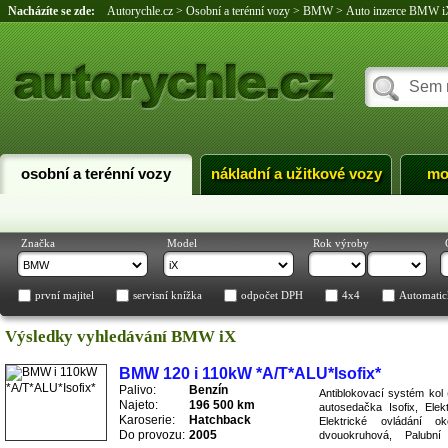
Nacházíte se zde:
Autorychle.cz
>
Osobní a terénní vozy
>
BMW
>
Auto inzerce BMW 
osobní a terénní vozy
nákladní a užitkové vozy
mo
Značka
Model
Rok výroby
první majitel
servisní knížka
odpočet DPH
4x4
Automatic
Výsledky vyhledávání BMW iX
BMW 120 i 110kW *A/T*ALU*Isofix*
Palivo:
Benzín
Antiblokovací systém kol
Najeto:
196 500 km
autosedačka Isofix, Elekt
Karoserie:
Hatchback
Elektrické ovládání ok
Do provozu:
2005
dvouokruhová, Palubní