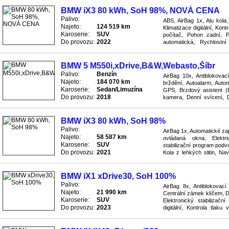
BMW iX3 80 kWh, SoH 98%, NOVÁ CENA
Palivo:
ABS, AirBag 1x, Alu kola,
Najeto:
124 519 km
Klimatizace digitální, Kon
Karoserie:
SUV
počítač, Pohon zadní, 
Do provozu:
2022
automatická, Rychlostní
nastavitelná, Sedadla vyhř
BMW 5 M550i,xDrive,B&W,Webasto,Šíbr
Palivo:
Benzín
AirBag 10x, Antiblokovac
Najeto:
184 070 km
brždění, Autoalarm, Auto
Karoserie:
Sedan/Limuzína
GPS, Brzdový asistent (
Do provozu:
2018
kamera, Denní svícení, 
Dětská autosedačka Isofix,
BMW iX3 80 kWh, SoH 98%
Palivo:
AirBag 1x, Automatické zap
Najeto:
58 587 km
ovládaná okna, Elektr
Karoserie:
SUV
stabilizační program podvo
Do provozu:
2021
Kola z lehkých slitin, N
zadní, Protiblokovací brzd
BMW iX1 xDrive30, SoH 100%
Palivo:
AirBag 8x, Antiblokovac
Najeto:
21 990 km
Centrální zámek klíčem, D
Karoserie:
SUV
Elektronický stabilizač
Do provozu:
2023
digitální, Kontrola tlaku
Pohon 4x4, Posilovač řízení