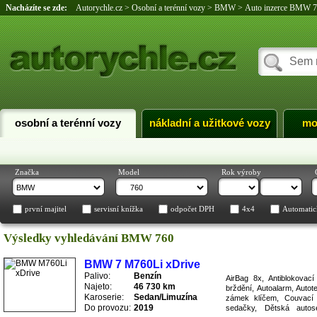
Nacházíte se zde:
Autorychle.cz
>
Osobní a terénní vozy
>
BMW
>
Auto inzerce BMW 
osobní a terénní vozy
nákladní a užitkové vozy
mo
Značka
Model
Rok výroby
první majitel
servisní knížka
odpočet DPH
4x4
Automatic
Výsledky vyhledávání BMW 760
BMW 7 M760Li xDrive
Palivo:
Benzín
AirBag 8x, Antiblokovac
Najeto:
46 730 km
brždění, Autoalarm, Autot
Karoserie:
Sedan/Limuzína
zámek klíčem, Couvací 
Do provozu:
2019
sedačky, Dětská autosed