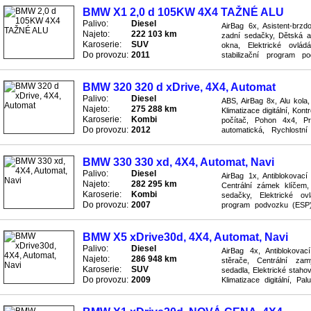
BMW X1 2,0 d 105KW 4X4 TAŽNÉ ALU
Palivo:
Diesel
AirBag 6x, Asistent-brzd
Najeto:
222 103 km
zadní sedačky, Dětská au
Karoserie:
SUV
okna, Elektrické ovládá
Do provozu:
2011
stabilizační program po
Klimatizace manuální, Kola z
BMW 320 320 d xDrive, 4X4, Automat
Palivo:
Diesel
ABS, AirBag 8x, Alu kola,
Najeto:
275 288 km
Klimatizace digitální, Kon
Karoserie:
Kombi
počítač, Pohon 4x4, P
Do provozu:
2012
automatická, Rychlostn
vyhřívaná, Senzor deště, S
BMW 330 330 xd, 4X4, Automat, Navi
Palivo:
Diesel
AirBag 1x, Antiblokovac
Najeto:
282 295 km
Centrální zámek klíčem, 
Karoserie:
Kombi
sedačky, Elektrické ovl
Do provozu:
2007
program podvozku (ESP), 
pneumatikách, Litá kola, Pa
BMW X5 xDrive30d, 4X4, Automat, Navi
Palivo:
Diesel
AirBag 4x, Antiblokova
Najeto:
286 948 km
stěrače, Centrální zamy
Karoserie:
SUV
sedadla, Elektrické staho
Do provozu:
2009
Klimatizace digitální, Pa
systém ASR, Převodovka a