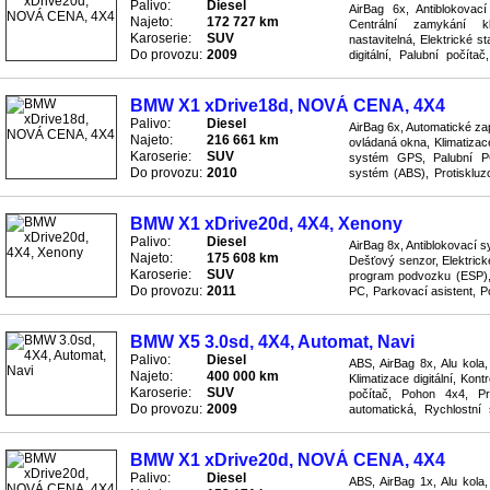
Palivo:
Diesel
AirBag 6x, Antiblokova
Najeto:
172 727 km
Centrální zamykání kl
Karoserie:
SUV
nastavitelná, Elektrické s
Do provozu:
2009
digitální, Palubní počít
Rychlostní stupně 6x, Rádi
BMW X1 xDrive18d, NOVÁ CENA, 4X4
Palivo:
Diesel
AirBag 6x, Automatické zap
Najeto:
216 661 km
ovládaná okna, Klimatizace 
Karoserie:
SUV
systém GPS, Palubní PC
Do provozu:
2010
systém (ABS), Protisklu
Rádio přijímač, Senzory pro
BMW X1 xDrive20d, 4X4, Xenony
Palivo:
Diesel
AirBag 8x, Antiblokovací 
Najeto:
175 608 km
Dešťový senzor, Elektrické
Karoserie:
SUV
program podvozku (ESP), K
Do provozu:
2011
PC, Parkovací asistent, P
systém ASR, Rychlostní ..
BMW X5 3.0sd, 4X4, Automat, Navi
Palivo:
Diesel
ABS, AirBag 8x, Alu kola,
Najeto:
400 000 km
Klimatizace digitální, Kon
Karoserie:
SUV
počítač, Pohon 4x4, P
Do provozu:
2009
automatická, Rychlostní 
nastavitelná, Sedadla vyhř
BMW X1 xDrive20d, NOVÁ CENA, 4X4
Palivo:
Diesel
ABS, AirBag 1x, Alu kola,