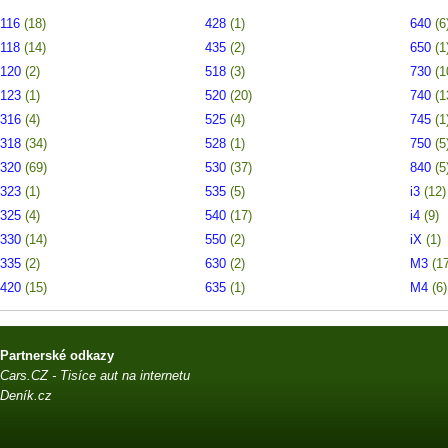
116
(18)
428
(1)
640
(6
118
(14)
435
(2)
650
(1
120
(2)
518
(3)
730
(1
123
(1)
520
(20)
740
(1
316
(4)
525
(4)
745
(1
318
(34)
528
(1)
750
(5
320
(69)
530
(37)
840
(5
323
(1)
535
(5)
i3
(12)
325
(4)
540
(17)
i4
(9)
330
(14)
550
(2)
iX
(1)
335
(2)
630
(2)
M3
(1
420
(15)
635
(1)
M4
(6)
Partnerské odkazy
Cars.CZ - Tisíce aut na internetu
Deník.cz