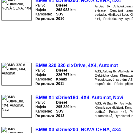
BMW X1 xDrive20d, NOVÁ CENA, 4X4
Palivo:
Diesel
AirBag 6x, Antiblokova
Najeto:
268 083 km
stěrače, Centrální zamy
Karoserie:
SUV
sedadla, Hliníková kola, Kl
Do provozu:
2010
4x4, Protiskluzový sys
přijímač, Sedačky s vyhřívá
BMW 330 330 d xDrive, 4X4, Automat
Palivo:
Diesel
ABS, AirBag 8x, Alu kola, 
Najeto:
226 767 km
Elektrická okna, Klimatiza
Karoserie:
Kombi
Protiskluzový systém AS
Do provozu:
2011
stupně 6x, Rádio přijím
podvozku ESP, Tempomat, 
BMW X1 xDrive18d, 4X4, Automat, Navi
Palivo:
Diesel
ABS, AirBag 6x, Alu kola,
Najeto:
295 229 km
Klimatizace digitální, Kon
Karoserie:
SUV
počítač, Pohon 4x4, P
Do provozu:
2013
automatická, Rychlostní s
Servo, Skla tónovaná, Stabi
BMW X3 xDrive20d, NOVÁ CENA, 4X4