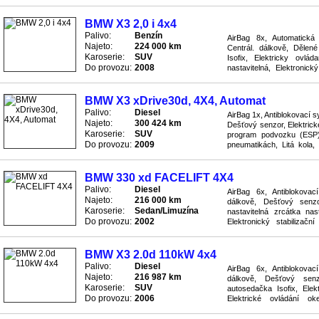
Ostřikovače předních svět
BMW X3 2,0 i 4x4
Palivo:
Benzín
AirBag 8x, Automatická 
Najeto:
224 000 km
Centrál. dálkově, Dělen
Karoserie:
SUV
Isofix, Elektricky ovlá
Do provozu:
2008
nastavitelná, Elektronic
Hagusy, Imobilizér, Klimatiza
BMW X3 xDrive30d, 4X4, Automat
Palivo:
Diesel
AirBag 1x, Antiblokovací 
Najeto:
300 424 km
Dešťový senzor, Elektrické
Karoserie:
SUV
program podvozku (ESP), 
Do provozu:
2009
pneumatikách, Litá kola,
4x4, Posilovač řízení, Proti 
BMW 330 xd FACELIFT 4X4
Palivo:
Diesel
AirBag 6x, Antiblokova
Najeto:
216 000 km
dálkově, Dešťový senzo
Karoserie:
Sedan/Limuzína
nastavitelná zrcátka nas
Do provozu:
2002
Elektronický stabilizač
Klimatizace digitální, Litá k
BMW X3 2.0d 110kW 4x4
Palivo:
Diesel
AirBag 6x, Antiblokova
Najeto:
216 987 km
dálkově, Dešťový sen
Karoserie:
SUV
autosedačka Isofix, Elekt
Do provozu:
2006
Elektrické ovládání oke
podvozku (ESP), Imobilizér, 