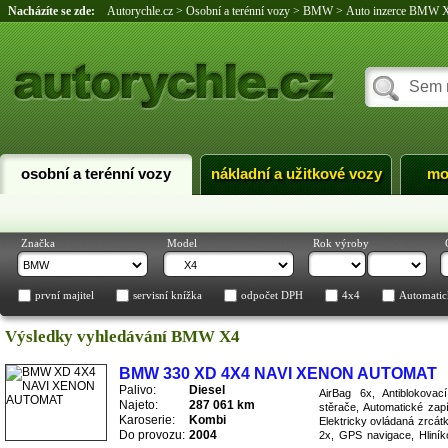
Nacházíte se zde:
Autorychle.cz
>
Osobní a terénní vozy
>
BMW
>
Auto inzerce BMW 
osobní a terénní vozy
nákladní a užitkové vozy
mo
Značka
Model
Rok výroby
první majitel
servisní knížka
odpočet DPH
4x4
Automatic
Výsledky vyhledávání BMW X4
BMW 330 XD 4X4 NAVI XENON AUTOMAT
Palivo:
Diesel
AirBag 6x, Antiblokova
Najeto:
287 061 km
stěrače, Automatické zapí
Karoserie:
Kombi
Elektricky ovládaná zrcátk
Do provozu:
2004
2x, GPS navigace, Hliníkov