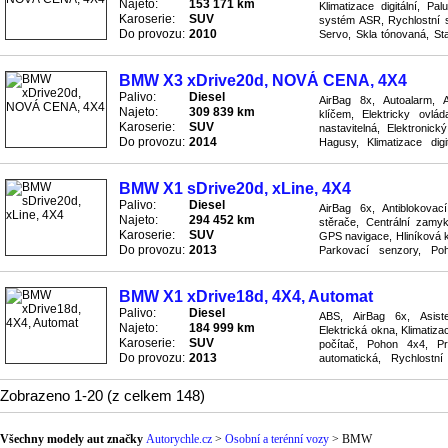
Najeto:
153 171 km
Klimatizace digitální, Pa
Karoserie:
SUV
systém ASR, Rychlostní s
Do provozu:
2010
Servo, Skla tónovaná, St
Zrcátka elektricky nastavite
BMW X3 xDrive20d, NOVÁ CENA, 4X4
Palivo:
Diesel
AirBag 8x, Autoalarm, A
Najeto:
309 839 km
klíčem, Elektricky ovlá
Karoserie:
SUV
nastavitelná, Elektronic
Do provozu:
2014
Hagusy, Klimatizace digi
systém GPS, Palubní PC, P
BMW X1 sDrive20d, xLine, 4X4
Palivo:
Diesel
AirBag 6x, Antiblokova
Najeto:
294 452 km
stěrače, Centrální zamyk
Karoserie:
SUV
GPS navigace, Hliníková ko
Do provozu:
2013
Parkovací senzory, Po
Převodovka automatická, R
BMW X1 xDrive18d, 4X4, Automat
Palivo:
Diesel
ABS, AirBag 6x, Asiste
Najeto:
184 999 km
Elektrická okna, Klimatizac
Karoserie:
SUV
počítač, Pohon 4x4, P
Do provozu:
2013
automatická, Rychlostn
vyhřívaná, Senzor deště, S
Zobrazeno 1-20 (z celkem 148)
Všechny modely aut značky
Autorychle.cz
>
Osobní a terénní vozy
>
BMW