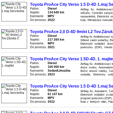
Toyota ProAce City Verso 1.5 D-4D 1.maj Se
Palivo:
Diesel
AirBag 6x, Antiblokova
Najeto:
134 640 km
stěrače, Centrální zamyká
Karoserie:
MPV
nastavitelná, Elektrické 
Do provozu:
2022
kola, Klimatizace manuáln
ASR, Převodovka manuální,
Toyota ProAce 2,0 D-4D 9míst L2 Tov.Záruk
Palivo:
Diesel
AirBag 4x, Antiblokovací 
Najeto:
217 260 km
Dělené zadní sedačky, Elek
Karoserie:
MPV
Elektrické ovládání oken
Do provozu:
2021
podvozku (ESP), Hands f
Klimatizovaná přihrádka, Ko
Toyota ProAce City Verso 1.5D-4D, 1. majite
Palivo:
Diesel
AirBag 6x, Antiblokovací 
Najeto:
100 000 km
do/ze svahu, Automatické
Karoserie:
Sedan/Limuzína
Boční okenní roletky, Ce
Do provozu:
2023
sedadla, Elektricky ovl
stahování oken, GPS naviga
Toyota ProAce City Verso 1.5 D-4D 1.maj Se
Palivo:
Diesel
AirBag 6x, Autoalarm, Cen
Najeto:
61 147 km
Elektrické ovládání zrcáte
Karoserie:
MPV
program podvozku (ESP), H
Do provozu:
2022
Kola z lehkých slitin, Pa
(ABS), Převodovka manuál