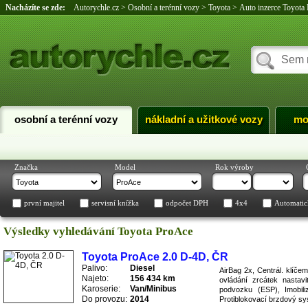
Nacházíte se zde:
Autorychle.cz
>
Osobní a terénní vozy
>
Toyota
>
Auto inzerce Toyota
osobní a terénní vozy
nákladní a užitkové vozy
mo
Značka
Model
Rok výroby
první majitel
servisní knížka
odpočet DPH
4x4
Automatic
Výsledky vyhledávání Toyota ProAce
Toyota ProAce 2.0 D-4D, ČR
Palivo:
Diesel
AirBag 2x, Centrál. klíčem
Najeto:
156 434 km
ovládání zrcátek nastavit
Karoserie:
Van/Minibus
podvozku (ESP), Imobili
Do provozu:
2014
Protiblokovací brzdový s