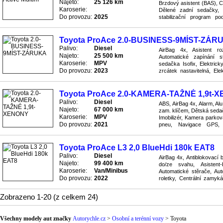
Najeto:
25 126 km
Brzdový asistent (BAS), C
Karoserie:
Dělené zadní sedačky, E
Do provozu:
2025
stabilizační program po
Parkovací asistent zadní, P
Toyota ProAce 2.0-BUSINESS-9MÍST-ZÁR
Palivo:
Diesel
AirBag 4x, Asistent ro
Najeto:
25 500 km
Automatické zapínání s
Karoserie:
MPV
sedačka Isofix, Elektrick
Do provozu:
2023
zrcátek nastavitelná, Ele
(ESP), Handsfree, Imobilizé
Toyota ProAce 2.0-KAMERA-TAŽNÉ 1,9t-
Palivo:
Diesel
ABS, AirBag 4x, Alarm, Alu
Najeto:
67 000 km
zam. klíčem, Dětská sedač
Karoserie:
MPV
Imobilizér, Kamera parkova
Do provozu:
2021
pneu, Navigace GPS, O
Převodovka manuální, Připo
Toyota ProAce L3 2,0 BlueHdi 180k EAT8
Palivo:
Diesel
AirBag 4x, Antiblokovací 
Najeto:
99 400 km
do/ze svahu, Asistent-
Karoserie:
Van/Minibus
Automatické stěrače, Aut
Do provozu:
2022
roletky, Centrální zamyk
sedadla, Elektricky ovláda
Zobrazeno 1-20 (z celkem 24)
Všechny modely aut značky
Autorychle.cz
>
Osobní a terénní vozy
>
Toyota