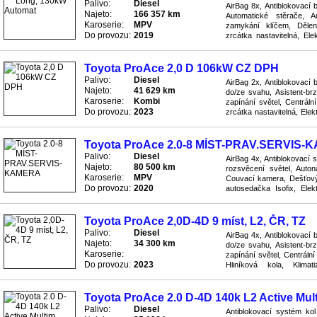
Palivo:
Diesel
AirBag 8x, Antiblokovací 
Najeto:
166 357 km
Automatické stěrače, Au
Karoserie:
MPV
zamykání klíčem, Dělen
Do provozu:
2019
zrcátka nastavitelná, Ele
diferenciál (EDS), Imobiliz
Toyota ProAce 2,0 D 106kW CZ DPH
Palivo:
Diesel
AirBag 2x, Antiblokovací 
Najeto:
41 629 km
do/ze svahu, Asistent-br
Karoserie:
Kombi
zapínání světel, Centráln
Do provozu:
2023
zrcátka nastavitelná, Ele
Imobilizér, Palubní počítač, 
Toyota ProAce 2.0-8 MÍST-PRAV.SERVIS
Palivo:
Diesel
AirBag 4x, Antiblokovací 
Najeto:
80 500 km
rozsvěcení světel, Auto
Karoserie:
MPV
Couvací kamera, Dešťový
Do provozu:
2020
autosedačka Isofix, Elekt
Elektrické ovládání oken 2x
Toyota ProAce 2,0D-4D 9 míst, L2, ČR, TZ
Palivo:
Diesel
AirBag 4x, Antiblokovací 
Najeto:
34 300 km
do/ze svahu, Asistent-br
Karoserie:
zapínání světel, Centráln
Do provozu:
2023
Hliníková kola, Klima
Protiskluzový systém ASR
Toyota ProAce 2.0 D-4D 140k L2 Active Mul
Palivo:
Diesel
Antiblokovací systém kol