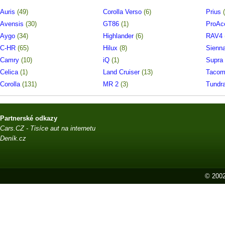
Auris
(49)
Corolla Verso
(6)
Prius
Avensis
(30)
GT86
(1)
ProA
Aygo
(34)
Highlander
(6)
RAV4
C-HR
(65)
Hilux
(8)
Sienn
Camry
(10)
iQ
(1)
Supra
Celica
(1)
Land Cruiser
(13)
Taco
Corolla
(131)
MR 2
(3)
Tundr
Partnerské odkazy
Cars.CZ - Tisíce aut na internetu
Deník.cz
© 2002