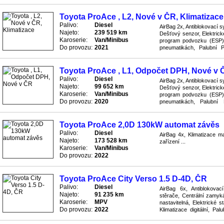
přijímač, Servo řízení, Svět
Toyota ProAce , L2, Nové v ČR, Klimatizace
Palivo:
Diesel
AirBag 2x, Antiblokovací 
Najeto:
239 519 km
Dešťový senzor, Elektrické
Karoserie:
Van/Minibus
program podvozku (ESP), 
Do provozu:
2021
pneumatikách, Palubní P
Posilovač řízení, Protisklu
Toyota ProAce , L1, Odpočet DPH, Nové v 
Palivo:
Diesel
AirBag 2x, Antiblokovací 
Najeto:
99 652 km
Dešťový senzor, Elektrické
Karoserie:
Van/Minibus
program podvozku (ESP), 
Do provozu:
2020
pneumatikách, Palubní 
Protiskluzový systém ASR,
Toyota ProAce 2,0D 130kW automat závěs
Palivo:
Diesel
AirBag 4x, Klimatizace m
Najeto:
173 528 km
zařízení ...
Karoserie:
Van/Minibus
Do provozu:
2022
Toyota ProAce City Verso 1.5 D-4D, ČR
Palivo:
Diesel
AirBag 6x, Antiblokova
Najeto:
91 235 km
stěrače, Centrální zamyká
Karoserie:
MPV
nastavitelná, Elektrické s
Do provozu:
2022
Klimatizace digitální, Pa
Převodovka manuální, Stabi