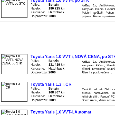
Toyota Yaris 1.0 VVT-i, po STK
Palivo:
Benzín
AirBag 2x, Antiblokov
Najeto:
180 725 km
zamykání klíčem, Elektric
Karoserie:
Hatchback
Palubní počítač, Pohon
Do provozu:
2008
přijímač, Řízení s posilova
Toyota Yaris 1.0 VVT-i, NOVÁ CENA, po ST
Palivo:
Benzín
AirBag 1x, Antiblokov
Najeto:
131 419 km
zamykání klíčem, Klimat
Karoserie:
Hatchback
přední, Rychlostní stup
Do provozu:
2006
Řízení s posilovačem ...
Toyota Yaris 1.3 i, ČR
Palivo:
Benzín
Centrál. dálkově, Elektri
Najeto:
168 807 km
zrcátek nastavitelná, Im
Karoserie:
Hatchback
lehkých slitin, Palubní P
Do provozu:
2009
Servo řízení, Volant nastavi
Toyota Yaris 1.0 VVT-i, Automat