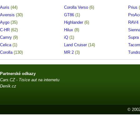
Auris
(44)
Corolla Verso
(6)
Prius
Avensis
(30)
GT86
(1)
ProA
Aygo
(35)
Highlander
(6)
RAV4
C-HR
(62)
Hilux
(8)
Sienn
Camry
(9)
iQ
(1)
Supra
Celica
(1)
Land Cruiser
(14)
Taco
Corolla
(130)
MR 2
(3)
Tundr
Partnerské odkazy
Cars.CZ - Tisíce aut na internetu
Deník.cz
© 2002