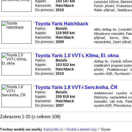
Najeto:
143 147 km
zamykání klíčem, Elektric
Karoserie:
Hatchback
Pohon přední, Protisklu
Do provozu:
2010
Rádio přijímač, Stabiliza
ovládáním, Řízení s posilo
Toyota Yaris Hatchback
Palivo:
Benzín
ABS, AirBag 8x, Centrální 
Najeto:
119 905 km
Klimatizace manuální, Pal
Karoserie:
Hatchback
přijímač, Servo, Skla t
Do provozu:
2009
nastavitelný, Zadní stěrač,
Toyota Yaris 1.0 VVT-i, Klima, El. okna
Palivo:
Benzín
AirBag 4x, Centrál. klíče
Najeto:
103 932 km
stabilizační program podv
Karoserie:
Hatchback
přední, Protiblokovací
Do provozu:
2010
systém ASR, Rychlostní s
Tmavá skla ...
Toyota Yaris 1.8 VVT-i Serv.kniha, ČR
Palivo:
Benzín
Antiblokovací systém 
Najeto:
209 919 km
Elektricky nastavitelná zr
Karoserie:
Hatchback
manuální, Litá kola, Palu
Do provozu:
2007
systém ASR, Převodovka ma
mlhovky, Tónovaná okna, Vo
Zobrazeno 1-20 (z celkem 108)
Všechny modely aut značky
Autorychle.cz
>
Osobní a terénní vozy
>
Toyota