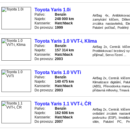
Isofix, Splňuje normu euro .
Toyota Yaris 1.0i
Palivo:
Benzín
AirBag 4x, Antiblokov
Najeto:
248 000 km
zamykání klíčem, Dělen
Karoserie:
Hatchback
zrcátka nastavitelná, El
Do provozu:
1999
Palubní počítač, Podélný
Převodovka manuální, Rádi
Toyota Yaris 1.0 VVT-i, Klima
Palivo:
Benzín
AirBag 2x, Centrál. klíč
Najeto:
157 314 km
Protiblokovací brzdový sy
Karoserie:
Hatchback
přijímač, Servo řízení ...
Do provozu:
2003
Toyota Yaris 1.0 VVTi
Palivo:
Benzín
AirBag 2x, Centrál. klíčem
Najeto:
140 475 km
Klimatizace digitální, Pa
Karoserie:
Hatchback
(ABS), Převodovka manuáln
Do provozu:
2003
přídavná mlhovky, Tmavá sk
Toyota Yaris 1.1 VVT-i, ČR
Palivo:
Benzín
AirBag 2x, Centrál. klíčem
Najeto:
162 606 km
ovládání zrcátek nastavit
Karoserie:
Hatchback
podvozku (ESP), Imobilizé
Do provozu:
2007
slitin, Palubní PC, P
Protiskluzový systém ASR,