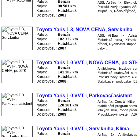
Palivo:
Benzín
ABS, AirBag 4x, Elektric
Najeto:
98 501 km
Protiskluzový systém AS
Karoserie:
Hatchback
stupně 5x, Rádio přijímač,
Do provozu:
2003
Toyota Yaris 1.3, NOVÁ CENA, Serv.kniha
Palivo:
Benzín
ABS, AirBag 4x, Asiste
Najeto:
182 332 km
Elektrická okna, Klimat
Karoserie:
Hatchback
přední, Rychlostní stupně
Do provozu:
2007
páky ...
Toyota Yaris 1.0 VVT-i, NOVÁ CENA, po ST
Palivo:
Benzín
Antiblokovací brzdový sy
Najeto:
141 102 km
Elektrické stahování oke
Karoserie:
Hatchback
Protiskluzový systém ASR
Do provozu:
2008
Stabilizace podvozku ES
Řízení s posilovačem ...
Toyota Yaris 1.0 VVT-i, Parkovací asistent
Palivo:
Benzín
AirBag 4x, Centrál. klíče
Najeto:
128 181 km
stabilizační program podv
Karoserie:
Hatchback
lehkých slitin, Pohon pře
Do provozu:
2009
Protiskluzový systém ASR
Senzory pro parkování, Ser
Toyota Yaris 1.0 VVT-i, Serv.kniha, Klima
Palivo:
Benzín
AirBag 1x, Antiblokov