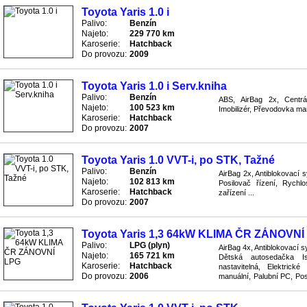
Toyota Yaris 1.0 i
Palivo:
Benzín
Najeto:
229 770 km
Karoserie:
Hatchback
Do provozu:
2009
Toyota Yaris 1.0 i Serv.kniha
Palivo:
Benzín
ABS, AirBag 2x, Centrá
Najeto:
100 523 km
Imobilizér, Převodovka man
Karoserie:
Hatchback
Do provozu:
2007
Toyota Yaris 1.0 VVT-i, po STK, Tažné
Palivo:
Benzín
AirBag 2x, Antiblokovací s
Najeto:
102 813 km
Posilovač řízení, Rychl
Karoserie:
Hatchback
zařízení ...
Do provozu:
2007
Toyota Yaris 1,3 64kW KLIMA ČR ZÁNOVNÍ
Palivo:
LPG (plyn)
AirBag 4x, Antiblokovací 
Najeto:
165 721 km
Dětská autosedačka Iso
Karoserie:
Hatchback
nastavitelná, Elektrické
Do provozu:
2006
manuální, Palubní PC, Pos
Převodovka manuální, Rádi