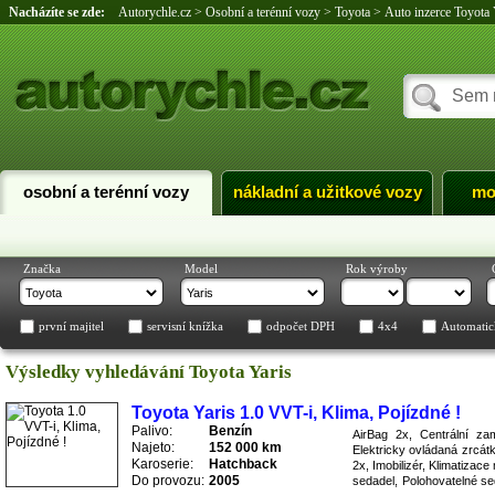
Nacházíte se zde:
Autorychle.cz
>
Osobní a terénní vozy
>
Toyota
>
Auto inzerce Toyota 
osobní a terénní vozy
nákladní a užitkové vozy
mo
Značka
Model
Rok výroby
první majitel
servisní knížka
odpočet DPH
4x4
Automatic
Výsledky vyhledávání Toyota Yaris
Toyota Yaris 1.0 VVT-i, Klima, Pojízdné !
Palivo:
Benzín
AirBag 2x, Centrální za
Najeto:
152 000 km
Elektricky ovládaná zrcátk
Karoserie:
Hatchback
2x, Imobilizér, Klimatizac
Do provozu:
2005
sedadel, Polohovatelné se