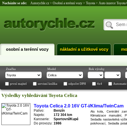
Nacházíte se zde:
Autorychle.cz
>
Osobní a terénní vozy
>
Toyota
>
Auto inzerce Toyota 
osobní a terénní vozy
nákladní a užitkové vozy
mo
Značka
Model
Rok výroby
první majitel
servisní knížka
odpočet DPH
4x4
Automatic
Výsledky vyhledávání Toyota Celica
Toyota Celica 2.0 16V GT-i/Klima/TwinCam
Palivo:
Benzín
Alu kola, Centrální zam
Najeto:
172 304 km
Klimatizace manuální, 
Karoserie:
Sportovní/Kupé
Sedadla nastavitelná výš
Do provozu:
1986
polohovací, Sedadla pota