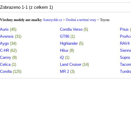
Skla tónovaná, Střešní okn
Zobrazeno 1-1 (z celkem 1)
Všechny modely aut značky
Autorychle.cz
>
Osobní a terénní vozy
>
Toyota
Auris
(45)
Corolla Verso
(5)
Prius
Avensis
(31)
GT86
(1)
ProA
Aygo
(34)
Highlander
(5)
RAV4
C-HR
(62)
Hilux
(8)
Sienn
Camry
(9)
iQ
(1)
Supra
Celica
(1)
Land Cruiser
(14)
Taco
Corolla
(125)
MR 2
(3)
Tundr