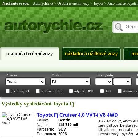
Nacházíte se zde:
Autorychle.cz
>
Osobní a terénní vozy
>
Toyota
>
Auto inzerce Toyota 
osobní a terénní vozy
nákladní a užitkové vozy
mo
Značka
Model
Rok výroby
první majitel
servisní knížka
odpočet DPH
4x4
Automatic
Výsledky vyhledávání Toyota Fj
Toyota Fj Cruiser 4,0 VVT-i V6 4WD
Palivo:
Benzín
ABS, AirBag 2x, Alarm, Alu
Najeto:
115 710 mil
zam. dálkově, Dětská sedač
Karoserie:
SUV
Klimatizace manuální
Do provozu:
2006
Protiskluzový systém 