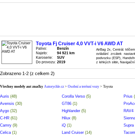
rádio/CD, Sedadla nastavit
Toyota Fj Cruiser 4,0 VVT-i V6 AWD AT
Palivo:
Benzín
AirBag 2x, Centrál. klíčem
Najeto:
94 921 km
ovládání zrcátek nastavit
Karoserie:
SUV
podvozku (ESP), Handsfree
Do provozu:
2019
z lehkých slitin, Naviga
4x4, Protiblokovací brzdový
Zobrazeno 1-2 (z celkem 2)
Všechny modely aut značky
Autorychle.cz
>
Osobní a terénní vozy
>
Toyota
Auris
(48)
Corolla Verso
(5)
Prius
Avensis
(30)
GT86
(1)
ProA
Aygo
(32)
Highlander
(5)
RAV4
C-HR
(61)
Hilux
(8)
Sienn
Camry
(9)
iQ
(1)
Supra
Celica
(1)
Land Cruiser
(14)
Taco