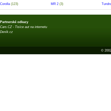
Corolla
(123)
MR 2
(3)
Tundr
Partnerské odkazy
Cars.CZ - Tisíce aut na internetu
Deník.cz
© 2002