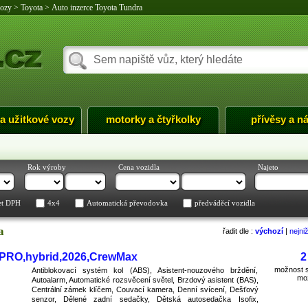
vozy
>
Toyota
>
Auto inzerce Toyota Tundra
 a užitkové vozy
motorky a čtyřkolky
přívěsy a n
Rok výroby
Cena vozidla
Najeto
et DPH
4x4
Automatická převodovka
předváděcí vozidla
a
řadit dle :
výchozí
|
nejni
 PRO,hybrid,2026,CrewMax
2
možnost s
Antiblokovací systém kol (ABS), Asistent-nouzového brždění,
mo
Autoalarm, Automatické rozsvěcení světel, Brzdový asistent (BAS),
Centrální zámek klíčem, Couvací kamera, Denní svícení, Dešťový
senzor, Dělené zadní sedačky, Dětská autosedačka Isofix,