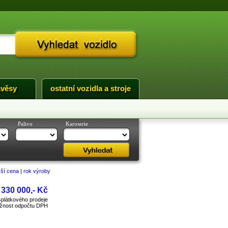
ávěsy
ostatní vozidla a stroje
Palivo
Karoserie
žší cena
|
rok výroby
 330 000,- Kč
plátkového prodeje
žnost odpočtu DPH