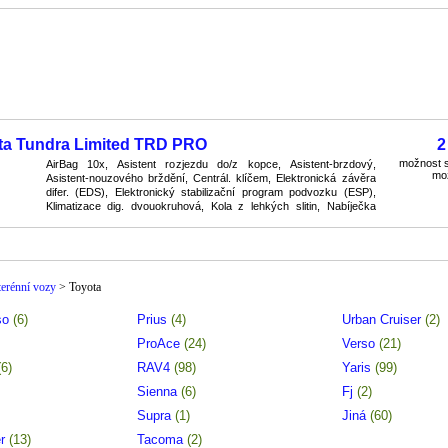
Elektricky nastavitelná zrcátka nastavitelná ...
ta Tundra Limited TRD PRO
2
možnost s
AirBag 10x, Asistent rozjezdu do/z kopce, Asistent-brzdový,
mo
Asistent-nouzového brždění, Centrál. klíčem, Elektronická závěra
difer. (EDS), Elektronický stabilizační program podvozku (ESP),
Klimatizace dig. dvouokruhová, Kola z lehkých slitin, Nabíječka
telefonů bezdrátová, Nastavení tuhost ...
terénní vozy
>
Toyota
rso
(6)
Prius
(4)
Urban Cruiser
(2)
ProAce
(24)
Verso
(21)
(6)
RAV4
(98)
Yaris
(99)
Sienna
(6)
Fj
(2)
Supra
(1)
Jiná
(60)
er
(13)
Tacoma
(2)