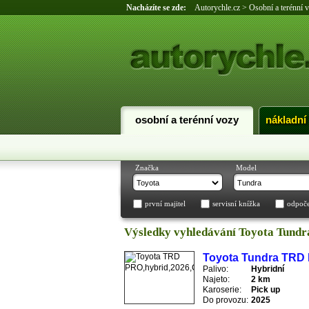
Nacházíte se zde:
Autorychle.cz
>
Osobní a terénní 
osobní a terénní vozy
nákladní
Značka
Model
první majitel
servisní knížka
odpoč
Výsledky vyhledávání Toyota Tundr
Toyota Tundra TRD
Palivo:
Hybridní
Najeto:
2 km
Karoserie:
Pick up
Do provozu:
2025