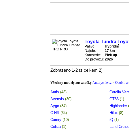
Toyota Tundra Toyo
Palivo:
Hybridní
Najeto:
17 km
Karoserie:
Pick up
Do provozu:
2026
Zobrazeno 1-2 (z celkem 2)
Všechny modely aut značky
Autorychle.cz
>
Osobní a 
Auris
(48)
Corolla Ve
Avensis
(30)
GT86
(1)
Aygo
(34)
Highlander
C-HR
(64)
Hilux
(8)
Camry
(10)
iQ
(1)
Celica
(1)
Land Cruis