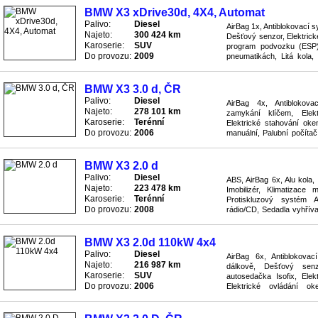
BMW X3 xDrive30d, 4X4, Automat
Palivo:
Diesel
AirBag 1x, Antiblokovací 
Najeto:
300 424 km
Dešťový senzor, Elektrické
Karoserie:
SUV
program podvozku (ESP), 
Do provozu:
2009
pneumatikách, Litá kola,
4x4, Posilovač řízení, Proti 
BMW X3 3.0 d, ČR
Palivo:
Diesel
AirBag 4x, Antiblokov
Najeto:
278 101 km
zamykání klíčem, Elekt
Karoserie:
Terénní
Elektrické stahování oken
Do provozu:
2006
manuální, Palubní počíta
Převodovka automatická, Rá
BMW X3 2.0 d
Palivo:
Diesel
ABS, AirBag 6x, Alu kola,
Najeto:
223 478 km
Imobilizér, Klimatizace
Karoserie:
Terénní
Protiskluzový systém 
Do provozu:
2008
rádio/CD, Sedadla vyhříva
Stabilizace podvozku ESP, 
BMW X3 2.0d 110kW 4x4
Palivo:
Diesel
AirBag 6x, Antiblokova
Najeto:
216 987 km
dálkově, Dešťový sen
Karoserie:
SUV
autosedačka Isofix, Elekt
Do provozu:
2006
Elektrické ovládání oke
podvozku (ESP), Imobilizér, 