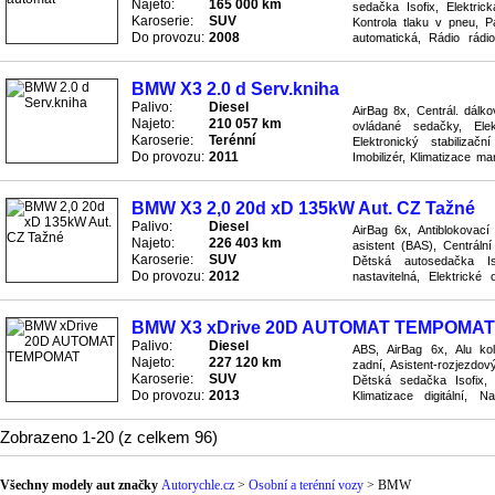
Najeto:
165 000 km
sedačka Isofix, Elektrická
Karoserie:
SUV
Kontrola tlaku v pneu, 
Do provozu:
2008
automatická, Rádio rádio
nastavitelná výškově, Seda
BMW X3 2.0 d Serv.kniha
Palivo:
Diesel
AirBag 8x, Centrál. dálko
Najeto:
210 057 km
ovládané sedačky, Elekt
Karoserie:
Terénní
Elektronický stabiliza
Do provozu:
2011
Imobilizér, Klimatizace ma
předních světel, Palubní P
BMW X3 2,0 20d xD 135kW Aut. CZ Tažné
Palivo:
Diesel
AirBag 6x, Antiblokovac
Najeto:
226 403 km
asistent (BAS), Centrál
Karoserie:
SUV
Dětská autosedačka Iso
Do provozu:
2012
nastavitelná, Elektrické 
program podvozku (ESP), Im
BMW X3 xDrive 20D AUTOMAT TEMPOMAT
Palivo:
Diesel
ABS, AirBag 6x, Alu kola
Najeto:
227 120 km
zadní, Asistent-rozjezdov
Karoserie:
SUV
Dětská sedačka Isofix, E
Do provozu:
2013
Klimatizace digitální,
Ostřikovač světel, Palubní 
Zobrazeno 1-20 (z celkem 96)
Všechny modely aut značky
Autorychle.cz
>
Osobní a terénní vozy
>
BMW