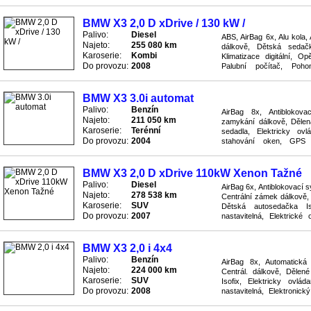
podvozku ESP, Světla příd
BMW X3 2,0 D xDrive / 130 kW /
Palivo:
Diesel
ABS, AirBag 6x, Alu kola,
Najeto:
255 080 km
dálkově, Dětská sedačka
Karoserie:
Kombi
Klimatizace digitální, O
Do provozu:
2008
Palubní počítač, Poh
Převodovka automatická, R
BMW X3 3.0i automat
Palivo:
Benzín
AirBag 8x, Antiblokov
Najeto:
211 050 km
zamykání dálkově, Dělená
Karoserie:
Terénní
sedadla, Elektricky ovl
Do provozu:
2004
stahování oken, GPS na
Klimatizace digitální, Kožen
BMW X3 2,0 D xDrive 110kW Xenon Tažné
Palivo:
Diesel
AirBag 6x, Antiblokovací 
Najeto:
278 538 km
Centrální zámek dálkově,
Karoserie:
SUV
Dětská autosedačka Iso
Do provozu:
2007
nastavitelná, Elektrické 
program podvozku (ESP), Im
BMW X3 2,0 i 4x4
Palivo:
Benzín
AirBag 8x, Automatická 
Najeto:
224 000 km
Centrál. dálkově, Dělen
Karoserie:
SUV
Isofix, Elektricky ovlá
Do provozu:
2008
nastavitelná, Elektronic
Hagusy, Imobilizér, Klimatiza