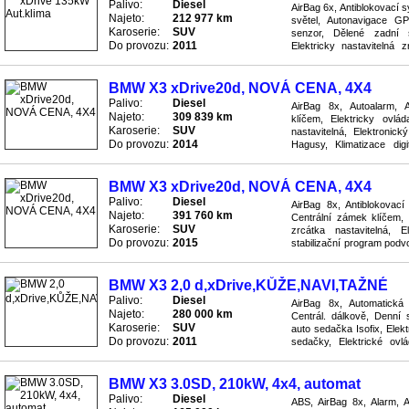
Palivo:
Diesel
AirBag 6x, Antiblokovací 
Najeto:
212 977 km
světel, Autonavigace G
Karoserie:
SUV
senzor, Dělené zadní 
Do provozu:
2011
Elektricky nastavitelná z
oken, Elektronický stabiliz
BMW X3 xDrive20d, NOVÁ CENA, 4X4
Palivo:
Diesel
AirBag 8x, Autoalarm, A
Najeto:
309 839 km
klíčem, Elektricky ovlá
Karoserie:
SUV
nastavitelná, Elektronic
Do provozu:
2014
Hagusy, Klimatizace digi
systém GPS, Palubní PC, P
BMW X3 xDrive20d, NOVÁ CENA, 4X4
Palivo:
Diesel
AirBag 8x, Antiblokovac
Najeto:
391 760 km
Centrální zámek klíčem, 
Karoserie:
SUV
zrcátka nastavitelná, E
Do provozu:
2015
stabilizační program podvo
tlaku v pneumatikách, Litá 
BMW X3 2,0 d,xDrive,KŮŽE,NAVI,TAŽNÉ
Palivo:
Diesel
AirBag 8x, Automatická 
Najeto:
280 000 km
Centrál. dálkově, Denní
Karoserie:
SUV
auto sedačka Isofix, Elek
Do provozu:
2011
sedačky, Elektrické ovlá
stabilizační program podvo
BMW X3 3.0SD, 210kW, 4x4, automat
Palivo:
Diesel
ABS, AirBag 8x, Alarm, A