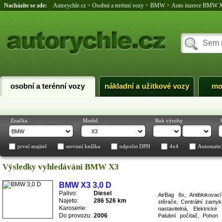
Nacházíte se zde:
Autorychle.cz
>
Osobní a terénní vozy
>
BMW
>
Auto inzerce BMW 
osobní a terénní vozy
nákladní a užitkové vozy
mo
Značka
Model
Rok výroby
první majitel
servisní knížka
odpočet DPH
4x4
Automatic
Výsledky vyhledávání BMW X3
BMW X3 3,0 D
Palivo:
Diesel
AirBag 8x, Antiblokova
Najeto:
286 526 km
stěrače, Centrální zamyk
Karoserie:
nastavitelná, Elektrické
Do provozu:
2006
Palubní počítač, Pohon 