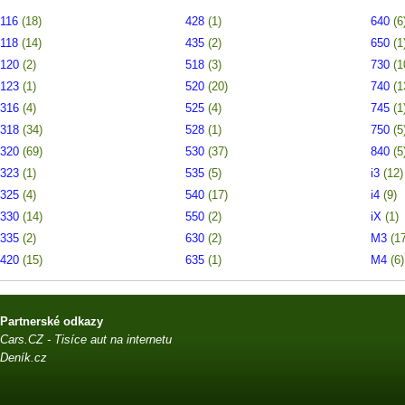
116
(18)
428
(1)
640
(6
118
(14)
435
(2)
650
(1
120
(2)
518
(3)
730
(1
123
(1)
520
(20)
740
(1
316
(4)
525
(4)
745
(1
318
(34)
528
(1)
750
(5
320
(69)
530
(37)
840
(5
323
(1)
535
(5)
i3
(12)
325
(4)
540
(17)
i4
(9)
330
(14)
550
(2)
iX
(1)
335
(2)
630
(2)
M3
(1
420
(15)
635
(1)
M4
(6)
Partnerské odkazy
Cars.CZ - Tisíce aut na internetu
Deník.cz