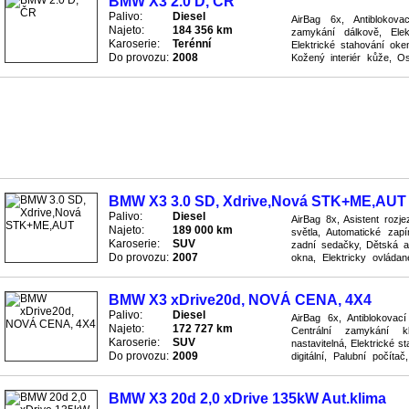
BMW X3 2.0 D, ČR
Palivo:
Diesel
AirBag 6x, Antiblokov
Najeto:
184 356 km
zamykání dálkově, Elekt
Karoserie:
Terénní
Elektrické stahování oken
Do provozu:
2008
Kožený interiér kůže, Os
počítač, Pohon 4x4, Převo
BMW X3 3.0 SD, Xdrive,Nová STK+ME,AUT
Palivo:
Diesel
AirBag 8x, Asistent rozj
Najeto:
189 000 km
světla, Automatické zapí
Karoserie:
SUV
zadní sedačky, Dětská au
Do provozu:
2007
okna, Elektricky ovládan
nastavitelná, Elektronický s
BMW X3 xDrive20d, NOVÁ CENA, 4X4
Palivo:
Diesel
AirBag 6x, Antiblokova
Najeto:
172 727 km
Centrální zamykání kl
Karoserie:
SUV
nastavitelná, Elektrické s
Do provozu:
2009
digitální, Palubní počít
Rychlostní stupně 6x, Rádi
BMW X3 20d 2,0 xDrive 135kW Aut.klima